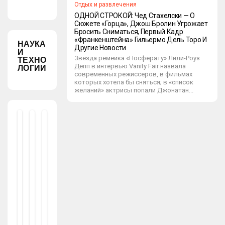
Отдых и развлечения
ОДНОЙ СТРОКОЙ: Чед Стахелски — О
Сюжете «Горца», Джош Бролин Угрожает
Бросить Сниматься, Первый Кадр
«Франкенштейна» Гильермо Дель Торо И
НАУКА
Другие Новости
И
Звезда ремейка «Носферату» Лили-Роуз
ТЕХНО
Депп в интервью Vanity Fair назвала
ЛОГИИ
современных режиссеров, в фильмах
которых хотела бы сняться; в «список
желаний» актрисы попали Джонатан...
От
От
От
д
д
д
ых
ых
ых
и
и
и
ра
ра
ра
зв
зв
зв
ле
ле
ле
че
че
че
ни
ни
ни
я
я
я
О
Р
«