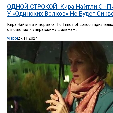
ОДНОЙ СТРОКОЙ: Кира Найтли О «Пир
У «Одиноких Волков» Не Будет Сикв
Кира Найтли в интервью The Times of London признала
отношение к «пиратским» фильмам...
vispol
27.11.2024