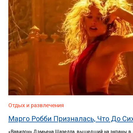
Отдых и развлечения
Марго Робби Призналась, Что До Си
«Вавилон» Дэмьена Шазелла, вышедший на экраны в де