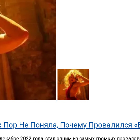
х Пор Не Поняла, Почему Провалился 
кабре 2022 года, стал одним из самых громких провалов 