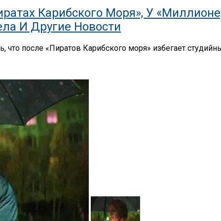
атах Карибского Моря», У «Миллионер
ела И Другие Новости
сь, что после «Пиратов Карибского моря» избегает студий