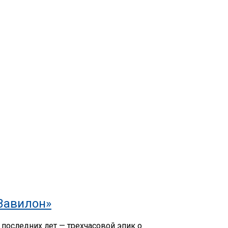
«Вавилон»
последних лет — трехчасовой эпик о