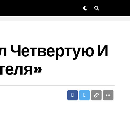
л Четвертую И
теля»