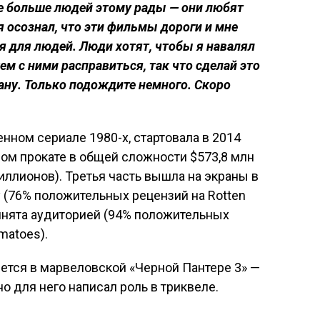
е больше людей этому рады — они любят
я осознал, что эти фильмы дороги и мне
я для людей. Люди хотят, чтобы я навалял
м с ними расправиться, так что сделай это
стану. Только подождите немного. Скоро
нном сериале 1980-х, стартовала в 2014
вом прокате в общей сложности $573,8 млн
ллионов). Третья часть вышла на экраны в
 (76% положительных рецензий на Rotten
инята аудиторией (94% положительных
matoes).
мется в марвеловской «Черной Пантере 3» —
о для него написал роль в триквеле.