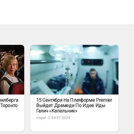
пилберга
15 Сентября На Платформе Premier
 Торонто
Выйдет Драмеди По Идее Иды
Галич «Капельник»
vispol
04.07.2024