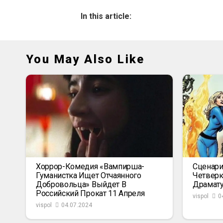
In this article:
You May Also Like
Хоррор-Комедия «Вампирша-
Сценари
Гуманистка Ищет Отчаянного
Четвер
Добровольца» Выйдет В
Драмат
Российский Прокат 11 Апреля
vispol
0
vispol
04.07.2024