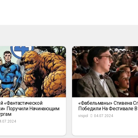
й «Фантастической
«Фабельманы» Стивена С
ки» Поручили Начинающим
Победили На Фестивале В
ургам
vispol
04.07.2024
4.07.2024