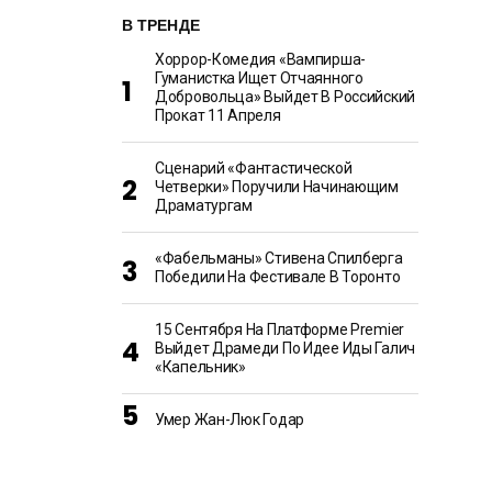
В ТРЕНДЕ
Хоррор-Комедия «Вампирша-
Гуманистка Ищет Отчаянного
Добровольца» Выйдет В Российский
Прокат 11 Апреля
Сценарий «Фантастической
Четверки» Поручили Начинающим
Драматургам
«Фабельманы» Стивена Спилберга
Победили На Фестивале В Торонто
15 Сентября На Платформе Premier
Выйдет Драмеди По Идее Иды Галич
«Капельник»
Умер Жан-Люк Годар