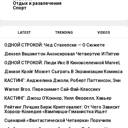
Отдых и развлечения
Спорт
LATEST
TRENDING
VIDEOS
ОДНОЙ СТРОКОЙ: Чед Стахелски — О Сюжете
«Горца», Джош Бролин Угрожает Бросить Сниматься,
Дензел Вашингтон Анонсировал Четвертую И Пятую
Первый Кадр «Франкенштейна» Гильермо Дель Торо И
Части «Великого Уравнителя»
Другие Новости
ОДНОЙ СТРОКОЙ: Люди Икс В Киновселенной Marvel,
Netflix Выпустит Сиквел «Тролля» И Другие Новости
Дэниэл Крэйг Может Сыграть В Экранизации Комикса
DC
КАСТИНГ: Анджелина Джоли, Роберт Паттинсон, Энн
Хэтэуэй, Изабель Мэй, Джулианна Мур, Пол
Warner Bros. Переснимет Сай-Фай-Классику
Джаматти, Эмма Маки, Джейсон Сигел, Самара
«Запретная Планета»
Уивинг, Тимоти Олифант
КАСТИНГ: Джош О’Коннор, Уилл Феррелл, Хавьер
Бардем, Дэвид Дастмалчян, Эшли Грин, Дилан Уолш
Рейтинг Лучших Бирж Криптовалют: От Чего Зависит
Хоррор-Комедия «Вампирша-Гуманистка Ищет
Правильный Выбор?
Отчаянного Добровольца» Выйдет В Российский
Сценарий «Фантастической Четверки» Поручили
Прокат 11 Апреля
Начинающим Драматургам