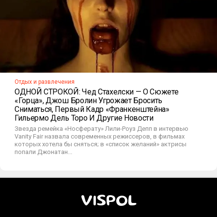
Отдых и развлечения
ОДНОЙ СТРОКОЙ: Чед Стахелски — О Сюжете
«Горца», Джош Бролин Угрожает Бросить
Сниматься, Первый Кадр «Франкенштейна»
Гильермо Дель Торо И Другие Новости
Звезда ремейка «Носферату» Лили-Роуз Депп в интервью
Vanity Fair назвала современных режиссеров, в фильмах
которых хотела бы сняться; в «список желаний» актрисы
попали Джонатан...
VISPOL