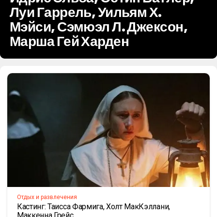
Луи Гаррель, Уильям Х.
Мэйси, Сэмюэл Л. Джексон,
Марша Гей Харден
Отдых и развлечения
Кастинг: Таисса Фармига, Холт МакКэллани,
Маккенна Грейс