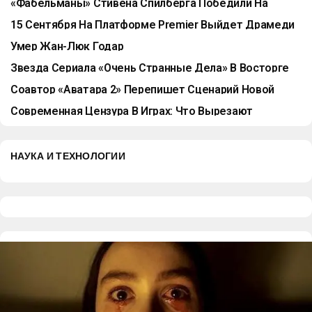
«Фабельманы» Стивена Спилберга Победили На
Фестивале В Торонто
15 Сентября На Платформе Premier Выйдет Драмеди
По Идее Иды Галич «Капельник»
Умер Жан-Люк Годар
Звезда Сериала «Очень Странные Дела» В Восторге
От Сценария К Пятому Сезону
Соавтор «Аватара 2» Перепишет Сценарий Новой
«Фантастической Четверки»
Современная Цензура В Играх: Что Вырезают
Разработчики?
НАУКА И ТЕХНОЛОГИИ