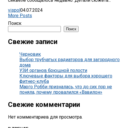
сиквеле сообщалось недавно. Детали сюжета...
vispol
04.07.2024
More Posts
Поиск
Поиск
Свежие записи
Черновик
Выбор трубчатых радиаторов для загородного
дома
УЗИ органов брюшной полости
Ключевые факторы для выбора хорошего
фитнес-клуба
Марго Робби призналась, что до сих пор не
поняла, почему провалился «Вавилон»
Свежие комментарии
Нет комментариев для просмотра.