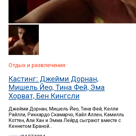
Отдых и развлечения
Кастинг: Джейми Дорнан,
Мишель Йео, Тина Фей, Эма
Хорват, Бен Кингсли
Джейми Дорнан, Мишель Йео, Тина Фей, Келли
Райлли, Риккардо Скамарчо, Кайл Аллен, Камилль
Коттен, Али Хан и Эмма Лейрд сыграют вместе с
Кеннетом Браной...