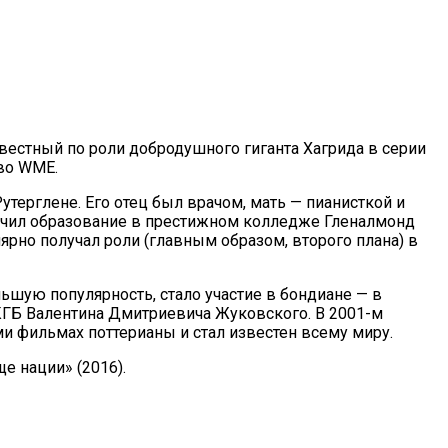
звестный по роли добродушного гиганта Хагрида в серии
во WME.
терглене. Его отец был врачом, мать — пианисткой и
лучил образование в престижном колледже Гленалмонд
лярно получал роли (главным образом, второго плана) в
ьшую популярность, стало участие в бондиане — в
 КГБ Валентина Дмитриевича Жуковского. В 2001-м
и фильмах поттерианы и стал известен всему миру.
е нации» (2016).