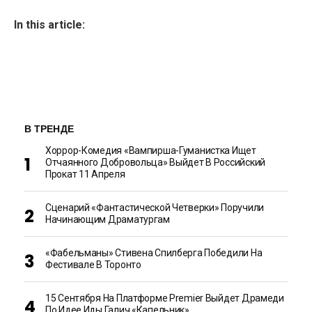
In this article:
В ТРЕНДЕ
Хоррор-Комедия «Вампирша-Гуманистка Ищет
Отчаянного Добровольца» Выйдет В Российский
Прокат 11 Апреля
Сценарий «Фантастической Четверки» Поручили
Начинающим Драматургам
«Фабельманы» Стивена Спилберга Победили На
Фестивале В Торонто
15 Сентября На Платформе Premier Выйдет Драмеди
По Идее Иды Галич «Капельник»