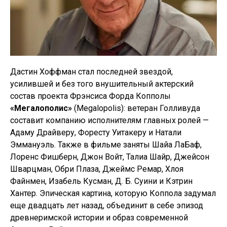
Дастин Хоффман стал последней звездой,
усилившей и без того внушительный актерский
состав проекта Фрэнсиса Форда Копполы
«Мегалополис»
(Megalopolis): ветеран Голливуда
составит компанию исполнителям главных ролей —
Адаму Драйверу, Форесту Уитакеру и Натали
Эммануэль. Также в фильме заняты Шайа ЛаБаф,
Лоренс Фишберн, Джон Войт, Талиа Шайр, Джейсон
Шварцман, Обри Плаза, Джеймс Ремар, Хлоя
Файнмен, Изабель Кусман, Д. Б. Суини и Кэтрин
Хантер. Эпическая картина, которую Коппола задумал
еще двадцать лет назад, объединит в себе эпизод
древнеримской истории и образ современной