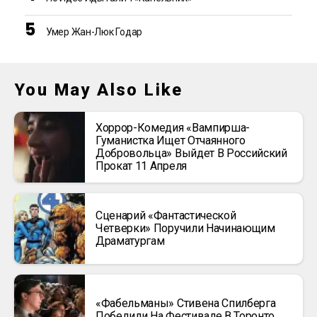
Умер Жан-Люк Годар
You May Also Like
Хоррор-Комедия «Вампирша-
Гуманистка Ищет Отчаянного
Добровольца» Выйдет В Российский
Прокат 11 Апреля
Сценарий «Фантастической
Четверки» Поручили Начинающим
Драматургам
«Фабельманы» Стивена Спилберга
Победили На Фестивале В Торонто