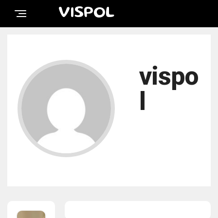
VISPOL
vispo
l
От