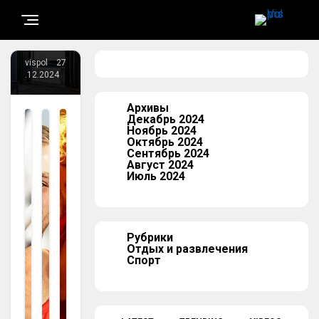
Дом
А
vispol
27
.12.2024
Архивы
Декабрь 2024
Ноябрь 2024
Октябрь 2024
Сентябрь 2024
Август 2024
Июль 2024
Рубрики
Отдых и развлечения
Спорт