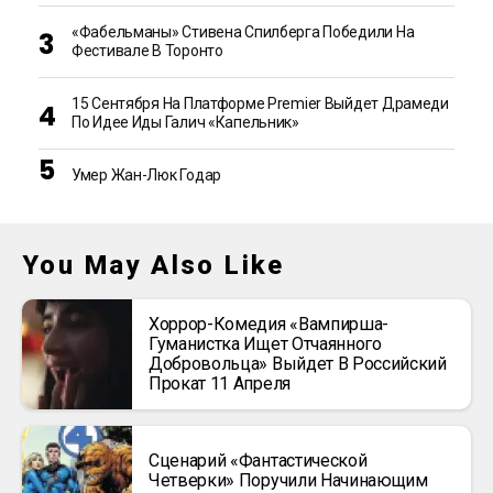
«Фабельманы» Стивена Спилберга Победили На
Фестивале В Торонто
15 Сентября На Платформе Premier Выйдет Драмеди
По Идее Иды Галич «Капельник»
Умер Жан-Люк Годар
You May Also Like
Хоррор-Комедия «Вампирша-
Гуманистка Ищет Отчаянного
Добровольца» Выйдет В Российский
Прокат 11 Апреля
Сценарий «Фантастической
Четверки» Поручили Начинающим