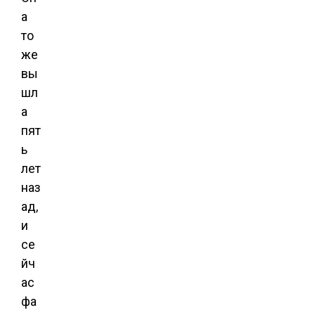
а
то
же
вы
шл
а
пят
ь
лет
наз
ад,
и
се
йч
ас
фа