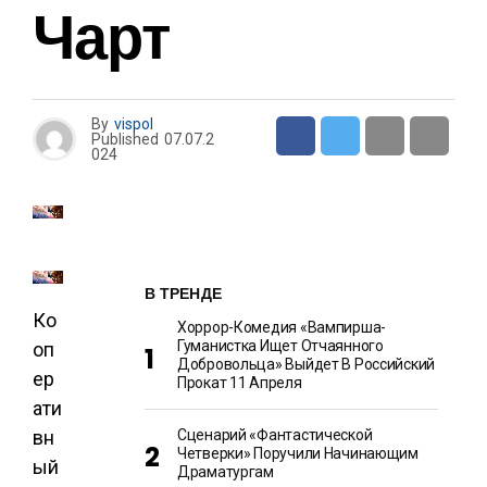
Чарт
By
vispol
Published
07.07.2
024
В ТРЕНДЕ
Ко
Хоррор-Комедия «Вампирша-
Гуманистка Ищет Отчаянного
оп
Добровольца» Выйдет В Российский
ер
Прокат 11 Апреля
ати
Сценарий «Фантастической
вн
Четверки» Поручили Начинающим
ый
Драматургам