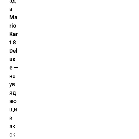
ад
а
Ma
rio
Kar
t 8
Del
ux
e
—
не
ув
яд
аю
щи
й
эк
ск