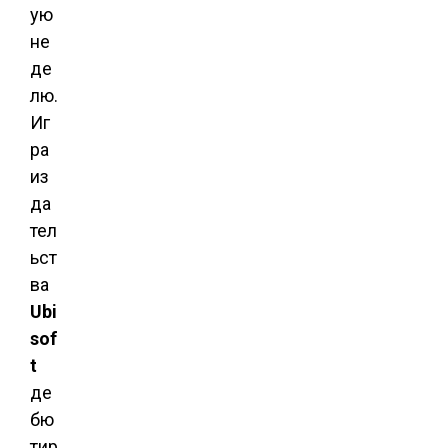
ую
не
де
лю.
Иг
ра
из
да
тел
ьст
ва
Ubi
sof
t
де
бю
тир