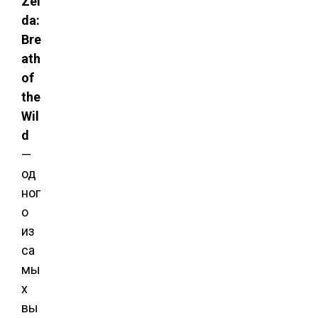
Zel
da:
Bre
ath
of
the
Wil
d
—
од
ног
о
из
са
мы
х
вы