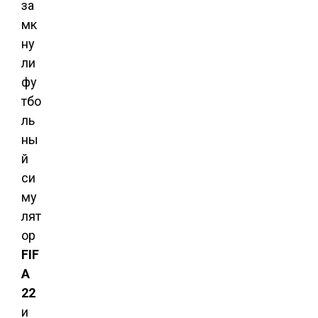
за
мк
ну
ли
фу
тбо
ль
ны
й
си
му
лят
ор
FIF
A
22
и