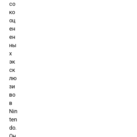
со
ко
оц
ен
ен
ны
х
эк
ск
лю
зи
во
в
Nin
ten
do.
Он