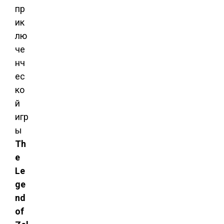
пр
ик
лю
че
нч
ес
ко
й
игр
ы
Th
e
Le
ge
nd
of