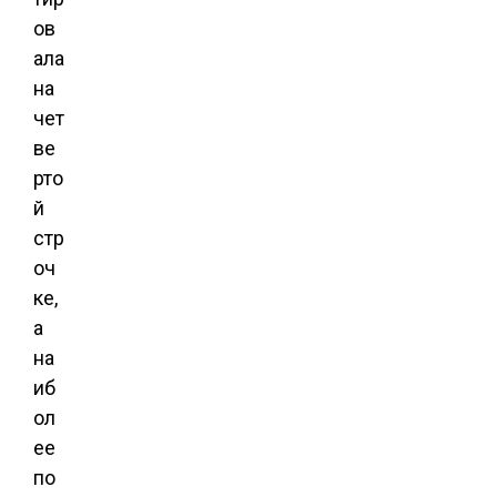
ов
ала
на
чет
ве
рто
й
стр
оч
ке,
а
на
иб
ол
ее
по