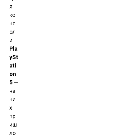
я
ко
нс
ол
и
Pla
ySt
ati
on
5
—
на
ни
х
пр
иш
ло