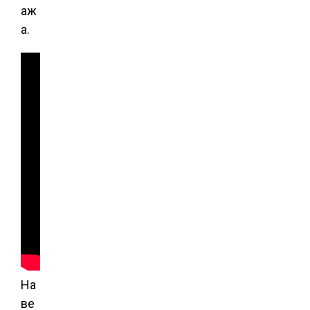
аж
а.
На
ве