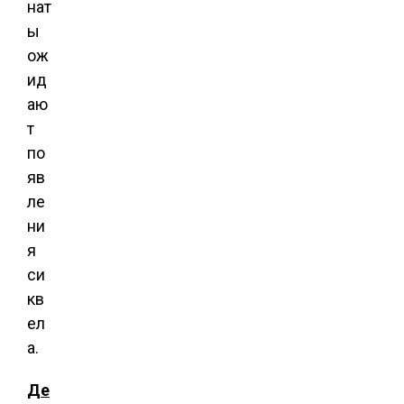
нат
ы
ож
ид
аю
т
по
яв
ле
ни
я
си
кв
ел
а.
Де