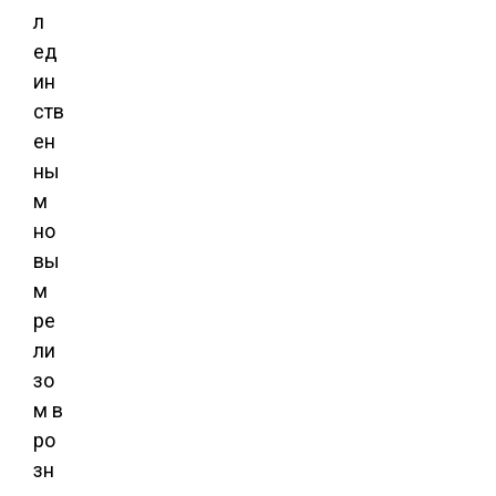
л
ед
ин
ств
ен
ны
м
но
вы
м
ре
ли
зо
м в
ро
зн