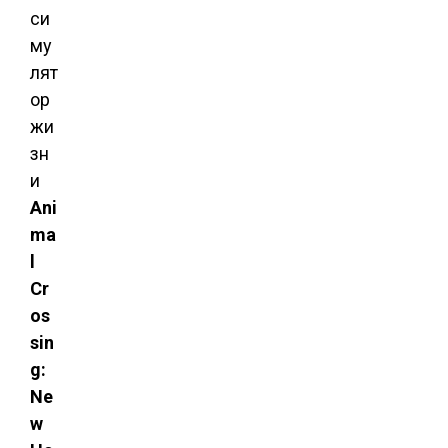
си
му
лят
ор
жи
зн
и
Ani
ma
l
Cr
os
sin
g:
Ne
w