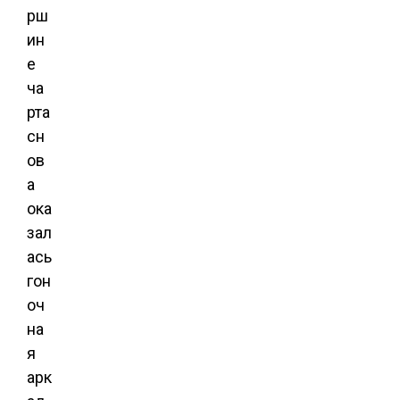
рш
ин
е
ча
рта
сн
ов
а
ока
зал
ась
гон
оч
на
я
арк