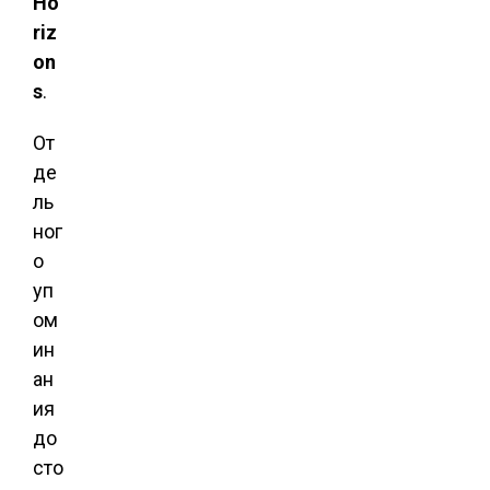
Ho
riz
on
s
.
От
де
ль
ног
о
уп
ом
ин
ан
ия
до
сто