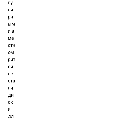
пу
ля
рн
ым
и в
ме
стн
ом
рит
ей
ле
ста
ли
ди
ск
и
дл