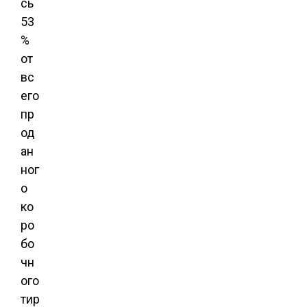
сь
53
%
от
вс
его
пр
од
ан
ног
о
ко
ро
бо
чн
ого
тир