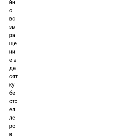
йн
о
во
зв
ра
ще
ни
е в
де
сят
ку
бе
стс
ел
ле
ро
в