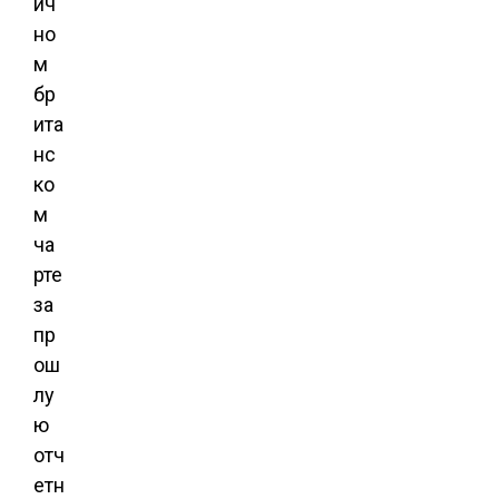
ич
но
м
бр
ита
нс
ко
м
ча
рте
за
пр
ош
лу
ю
отч
етн