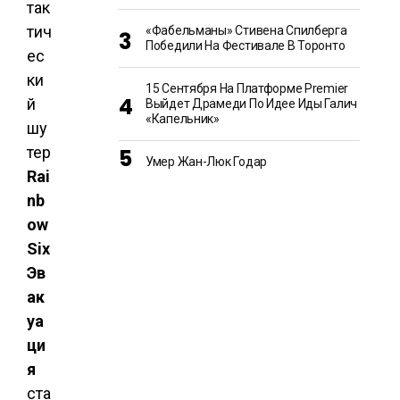
так
тич
«Фабельманы» Стивена Спилберга
Победили На Фестивале В Торонто
ес
ки
15 Сентября На Платформе Premier
й
Выйдет Драмеди По Идее Иды Галич
«Капельник»
шу
тер
Умер Жан-Люк Годар
Rai
nb
ow
Six
Эв
ак
уа
ци
я
ста