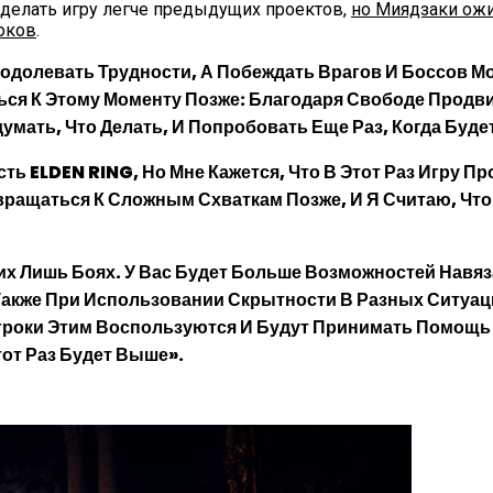
сделать игру легче предыдущих проектов,
но Миядзаки ожи
роков
.
еодолевать Трудности, А Побеждать Врагов И Боссов 
ться К Этому Моменту Позже: Благодаря Свободе Прод
умать, Что Делать, И Попробовать Еще Раз, Когда Буде
ELDEN RING, Но Мне Кажется, Что В Этот Раз Игру Про
ращаться К Сложным Схваткам Позже, И Я Считаю, Что
их Лишь Боях. У Вас Будет Больше Возможностей Навяз
Также При Использовании Скрытности В Разных Ситуац
гроки Этим Воспользуются И Будут Принимать Помощь 
тот Раз Будет Выше».