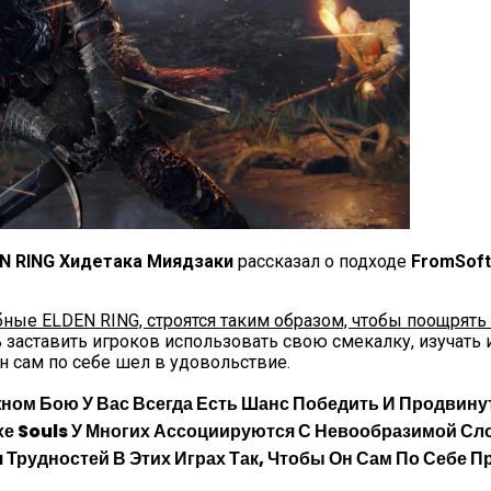
N RING Хидетака Миядзаки
рассказал о подходе
FromSoft
бные ELDEN RING, строятся таким образом, чтобы поощрят
аставить игроков использовать свою смекалку, изучать иг
н сам по себе шел в удовольствие.
ном Бою У Вас Всегда Есть Шанс Победить И Продвину
хе Souls У Многих Ассоциируются С Невообразимой С
рудностей В Этих Играх Так, Чтобы Он Сам По Себе П