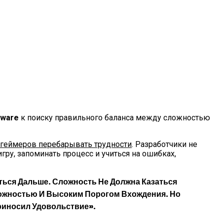
ware
к поиску правильного баланса между сложностью
ь геймеров перебарывать трудности
. Разработчики не
ру, запоминать процесс и учиться на ошибках,
ться Дальше. Сложность Не Должна Казаться
ложностью И Высоким Порогом Вхождения. Но
риносил Удовольствие».