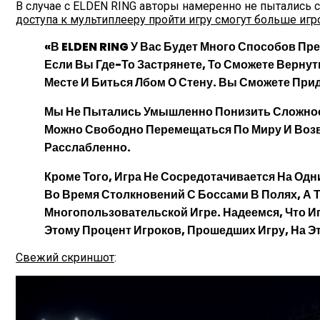
В случае с ELDEN RING авторы намеренно не пытались 
доступа к мультиплееру пройти игру смогут больше иг
«В ELDEN RING У Вас Будет Много Способов Пр
Если Вы Где-То Застрянете, То Сможете Верну
Месте И Биться Лбом О Стену. Вы Сможете Прид
Мы Не Пытались Умышленно Понизить Сложность 
Можно Свободно Перемещаться По Миру И Возв
Расслабленно.
Кроме Того, Игра Не Сосредотачивается На Одн
Во Время Столкновений С Боссами В Полях, А 
Многопользовательской Игре. Надеемся, Что И
Этому Процент Игроков, Прошедших Игру, На Э
Свежий скриншот
: