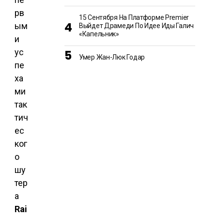
рв
15 Сентября На Платформе Premier
ым
Выйдет Драмеди По Идее Иды Галич
«Капельник»
и
ус
Умер Жан-Люк Годар
пе
ха
ми
так
тич
ес
ког
о
шу
тер
а
Rai