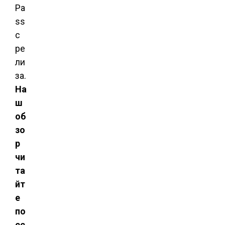
Pa
ss
с
ре
ли
за.
На
ш
об
зо
р
чи
та
йт
е
по
сс