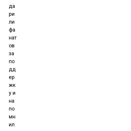
да
ри
ли
фа
нат
ов
за
по
дд
ер
жк
у и
на
по
мн
ил