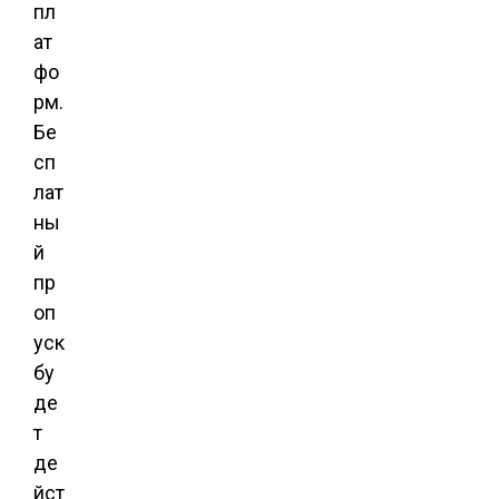
пл
ат
фо
рм.
Бе
сп
лат
ны
й
пр
оп
уск
бу
де
т
де
йст