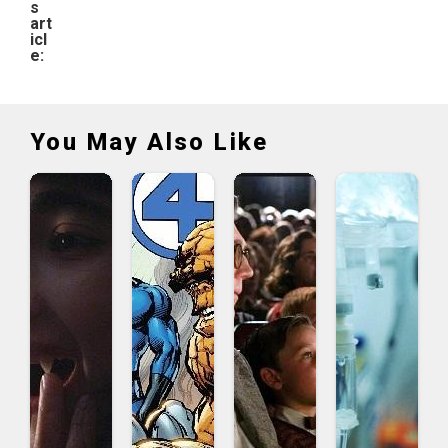
s
art
icl
e:
You May Also Like