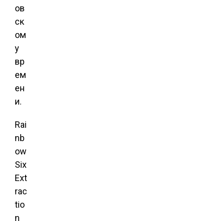
ов
ск
ом
у
вр
ем
ен
и.
Rai
nb
ow
Six
Ext
rac
tio
n