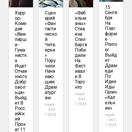
15
Сентя
Хорр
Сцен
«Фаб
Бря
Ор-
Арий
Ельм
На
Коме
«Фан
Аны»
Плат
Дия
Тасти
Стив
Форм
«Вам
Ческо
Ена
Е
Пирш
Й
Спил
Premi
А-
Четв
Берга
Er
Гума
Ерки
Побе
Выйд
Нистк
»
Дили
Ет
А
Пору
На
Драм
Ищет
Чили
Фест
Еди
Отчая
Начи
Ивал
По
Нного
Наю
Е В
Идее
Добр
Щим
Торо
Иды
Овол
Драм
Нто
Галич
Ьца»
Атург
vispol
«Кап
Выйд
Ам
04.0
Ельн
Ет В
7.2024
vispol
Ик»
Росс
04.0
Ийск
7.2024
vispol
Ий
04.0
Прок
7.2024
Ат 11