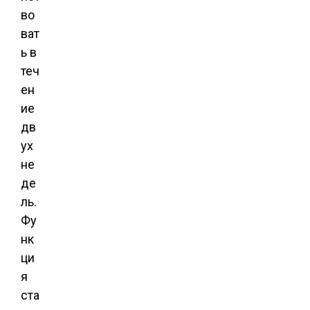
во
ват
ь в
теч
ен
ие
дв
ух
не
де
ль.
Фу
нк
ци
я
ста