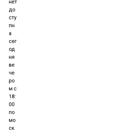
нет
до
сту
пн
а
сег
од
ня
ве
че
ро
м с
18:
00
по
мо
ск