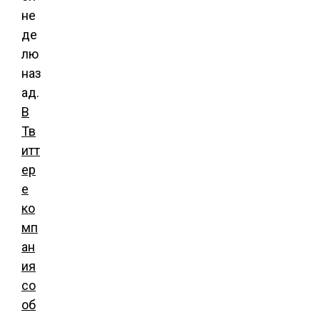
не
де
лю
наз
ад.
В
Тв
итт
ер
е
ко
мп
ан
ия
со
об