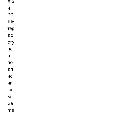
X|S
и
PC.
Шу
тер
до
сту
пе
н
по
дп
ис
чи
ка
м
Ga
me