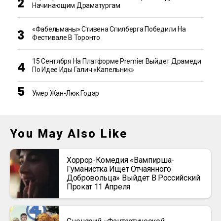
Начинающим Драматургам
«Фабельманы» Стивена Спилберга Победили На
Фестивале В Торонто
15 Сентября На Платформе Premier Выйдет Драмеди
По Идее Иды Галич «Капельник»
Умер Жан-Люк Годар
You May Also Like
Хоррор-Комедия «Вампирша-
Гуманистка Ищет Отчаянного
Добровольца» Выйдет В Российский
Прокат 11 Апреля