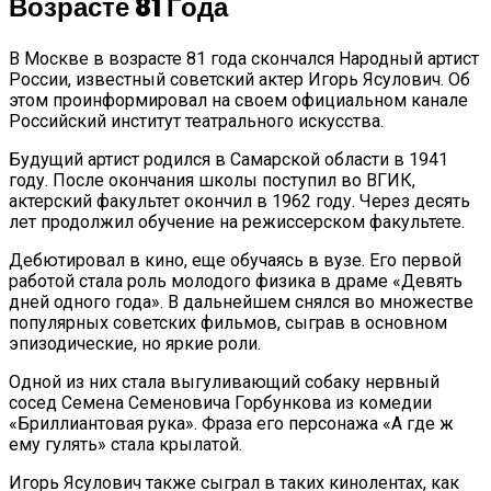
Возрасте 81 Года
В Москве в возрасте 81 года скончался Народный артист
России, известный советский актер Игорь Ясулович. Об
этом проинформировал на своем официальном канале
Российский институт театрального искусства.
Будущий артист родился в Самарской области в 1941
году. После окончания школы поступил во ВГИК,
актерский факультет окончил в 1962 году. Через десять
лет продолжил обучение на режиссерском факультете.
Дебютировал в кино, еще обучаясь в вузе. Его первой
работой стала роль молодого физика в драме «Девять
дней одного года». В дальнейшем снялся во множестве
популярных советских фильмов, сыграв в основном
эпизодические, но яркие роли.
Одной из них стала выгуливающий собаку нервный
сосед Семена Семеновича Горбункова из комедии
«Бриллиантовая рука». Фраза его персонажа «А где ж
ему гулять» стала крылатой.
Игорь Ясулович также сыграл в таких кинолентах, как