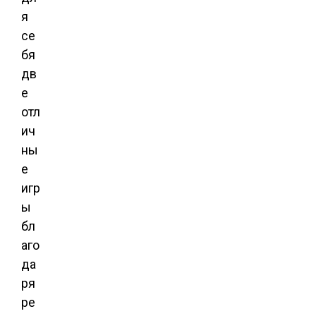
я
се
бя
дв
е
отл
ич
ны
е
игр
ы
бл
аго
да
ря
ре