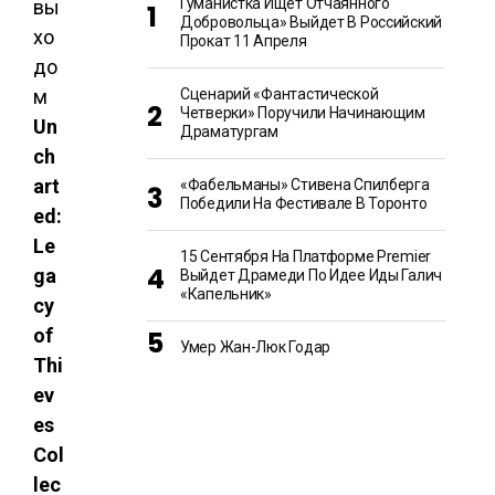
Гуманистка Ищет Отчаянного
вы
Добровольца» Выйдет В Российский
хо
Прокат 11 Апреля
до
Сценарий «Фантастической
м
Четверки» Поручили Начинающим
Un
Драматургам
ch
art
«Фабельманы» Стивена Спилберга
Победили На Фестивале В Торонто
ed:
Le
15 Сентября На Платформе Premier
ga
Выйдет Драмеди По Идее Иды Галич
«Капельник»
cy
of
Умер Жан-Люк Годар
Thi
ev
es
Col
lec