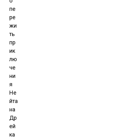
о
пе
ре
жи
ть
пр
ик
лю
че
ни
я
Не
йта
на
Др
ей
ка