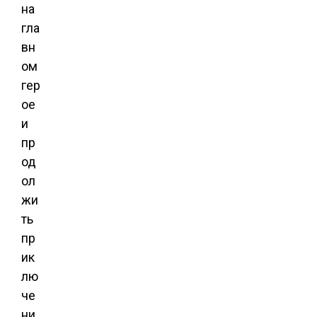
на
гла
вн
ом
гер
ое
и
пр
од
ол
жи
ть
пр
ик
лю
че
ни