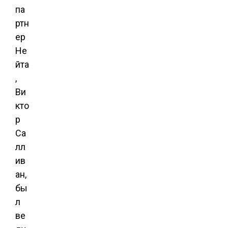
па
ртн
ер
Не
йта
,
Ви
кто
р
Са
лл
ив
ан,
бы
л
ве