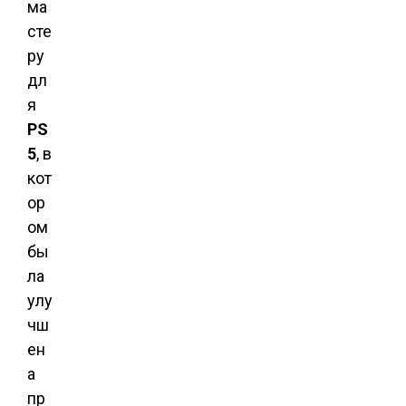
ма
сте
ру
дл
я
PS
5
, в
кот
ор
ом
бы
ла
улу
чш
ен
а
пр