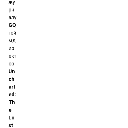
жу
рн
алу
GQ
гей
мд
ир
ект
ор
Un
ch
art
ed:
Th
e
Lo
st