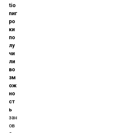
tio
n
иг
ро
ки
по
лу
чи
ли
во
зм
ож
но
ст
ь
зан
ов