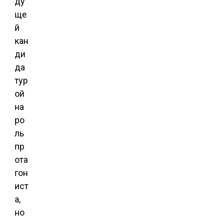
ду
ще
й
кан
ди
да
тур
ой
на
ро
ль
пр
ота
гон
ист
а,
но