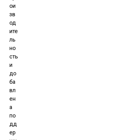
ои
зв
од
ите
ль
но
сть
и
до
ба
вл
ен
а
по
дд
ер