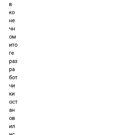
в
ко
не
чн
ом
ито
ге
раз
ра
бот
чи
ки
ост
ан
ов
ил
ис