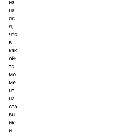
из
на
лс
я,
что
в
как
ой-
то
мо
ме
нт
на
ста
вн
ик
и