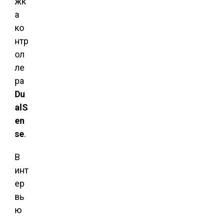
жк
а
ко
нтр
ол
ле
ра
Du
alS
en
se
.
В
инт
ер
вь
ю