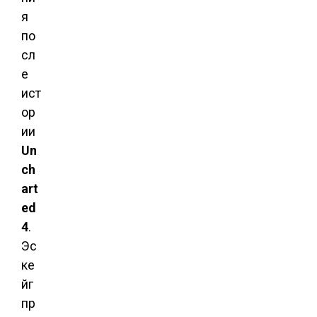
я
по
сл
е
ист
ор
ии
Un
ch
art
ed
4
.
Эс
ке
йг
пр