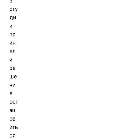
в
сту
ди
и
пр
ин
ял
и
ре
ше
ни
е
ост
ан
ов
ить
ся