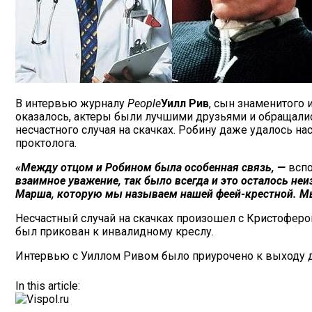
В интервью журналу
People
Уилл Рив
, сын знаменитого 
оказалось, актеры были лучшими друзьями и обращались
несчастного случая на скачках. Робину даже удалось н
проктолога.
«Между отцом и Робином была особенная связь, —
вспо
взаимное уважение, так было всегда и это осталось н
Марша, которую мы называем нашей феей-крестной. Мы 
Несчастный случай на скачках произошел с Кристофером
был прикован к инвалидному креслу.
Интервью с Уиллом Ривом было приурочено к выходу док
In this article: