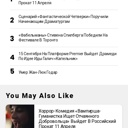
Прокат 11 Апреля
Сценарий «Фантастической Четверки» Поручили
Начинающим Драматургам
«Фабельманы» Стивена Спилберга Победили На
Фестивале В Торонто
15 Сентября На Платформе Premier Выйдет Драмеди
По Идее Иды Галич «Капельник»
Умер Жан-Люк Годар
You May Also Like
Хоррор-Комедия «Вампирша-
Гуманистка Ищет Отчаянного
Добровольца» Выйдет В Российский
Прокат 11 Апреля