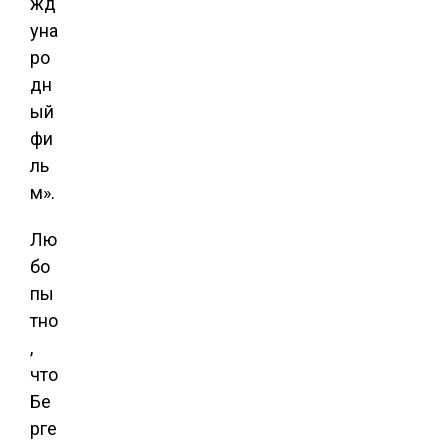
жд
уна
ро
дн
ый
фи
ль
м».
Лю
бо
пы
тно
,
что
Бе
рге