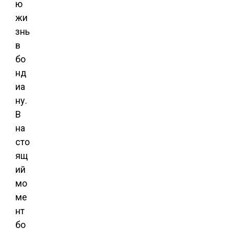
ю
жи
знь
в
бо
нд
иа
ну.
В
на
сто
ящ
ий
мо
ме
нт
бо