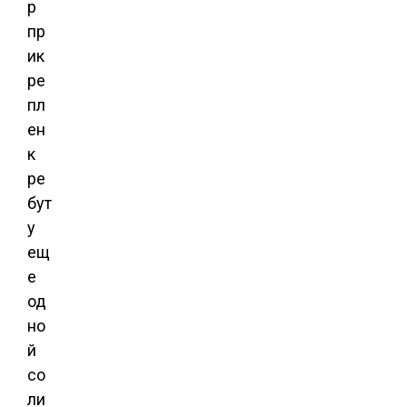
р
пр
ик
ре
пл
ен
к
ре
бут
у
ещ
е
од
но
й
со
ли