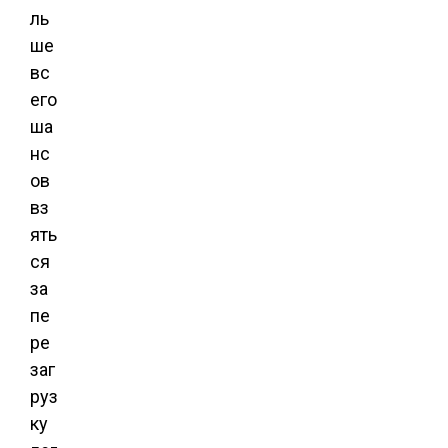
ль
ше
вс
его
ша
нс
ов
вз
ять
ся
за
пе
ре
заг
руз
ку