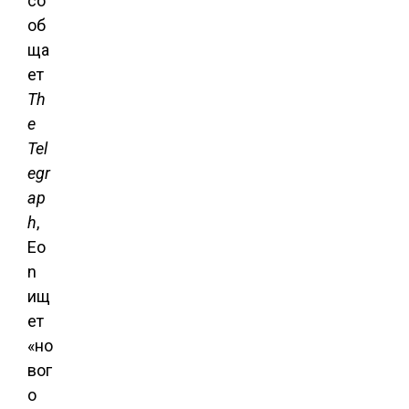
со
об
ща
ет
Th
e
Tel
egr
ap
h
,
Eo
n
ищ
ет
«но
вог
о