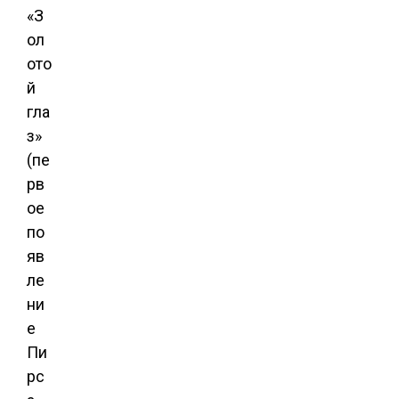
«З
ол
ото
й
гла
з»
(пе
рв
ое
по
яв
ле
ни
е
Пи
рс