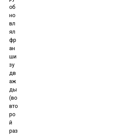
об
но
вл
ял
фр
ан
ши
зу
дв
аж
ды
(во
вто
ро
й
раз