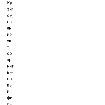
Кр
эйг
ом,
пл
ан
ир
ую
т
со
хра
нит
ь —
но
вы
й
фи
ль