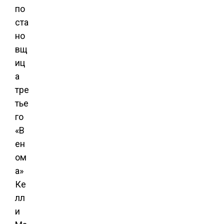
по
ста
но
вщ
иц
а
тре
тье
го
«В
ен
ом
а»
Ке
лл
и