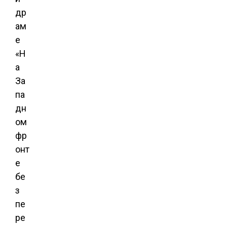
др
ам
е
«Н
а
За
па
дн
ом
фр
онт
е
бе
з
пе
ре