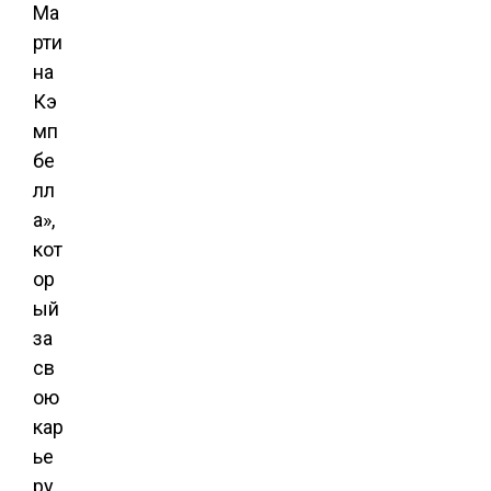
Ма
рти
на
Кэ
мп
бе
лл
а»,
кот
ор
ый
за
св
ою
кар
ье
ру