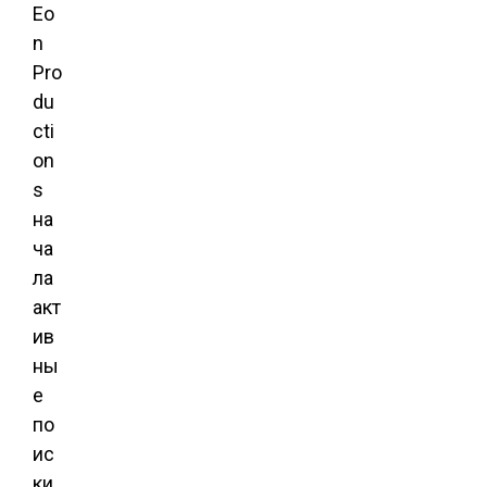
Eo
n
Pro
du
cti
on
s
на
ча
ла
акт
ив
ны
е
по
ис
ки