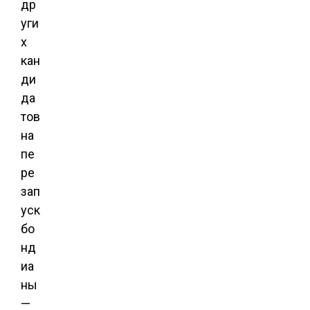
др
уги
х
кан
ди
да
тов
на
пе
ре
зап
уск
бо
нд
иа
ны
—