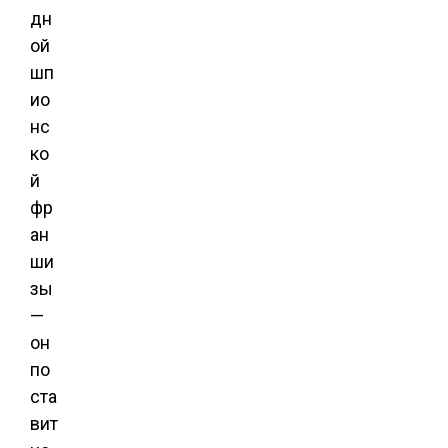
дн
ой
шп
ио
нс
ко
й
фр
ан
ши
зы
—
он
по
ста
вит