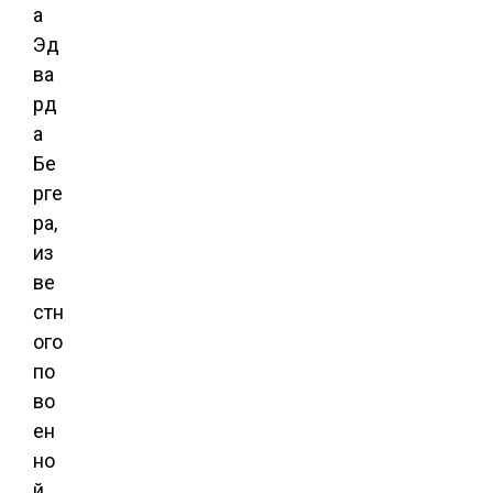
а
Эд
ва
рд
а
Бе
рге
ра,
из
ве
стн
ого
по
во
ен
но
й