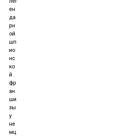
лег
ен
да
рн
ой
шп
ио
нс
ко
й
фр
ан
ши
зы
у
не
мц