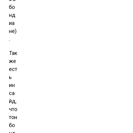
бо
нд
иа
не)
.
Так
же
ест
ь
ин
са
йд,
что
тон
бо