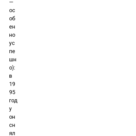
—
ос
об
ен
но
ус
пе
шн
о):
в
19
95
год
у
он
сн
ял