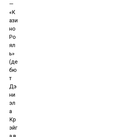
—
«К
ази
но
Ро
ял
ь»
(де
бю
т
Дэ
ни
эл
а
Кр
эйг
а в