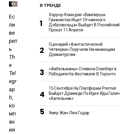
В ТРЕНДЕ
Хоррор-Комедия «Вампирша-
Ес
Гуманистка Ищет Отчаянного
ли
Добровольца» Выйдет В Российский
Прокат 11 Апреля
ве
рит
Сценарий «Фантастической
ь
Четверки» Поручили Начинающим
Драматургам
Th
e
«Фабельманы» Стивена Спилберга
Tel
Победили На Фестивале В Торонто
egr
15 Сентября На Платформе Premier
ap
Выйдет Драмеди По Идее Иды Галич
h
,
«Капельник»
ко
Умер Жан-Люк Годар
мп
ан
ия