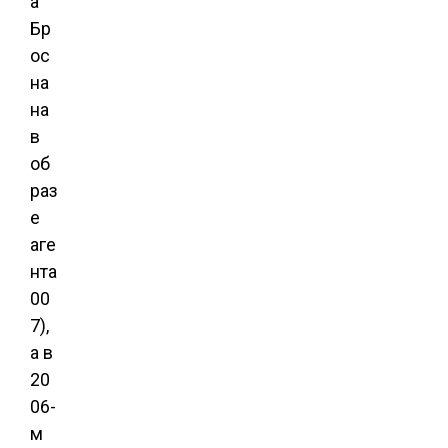
а
Бр
ос
на
на
в
об
раз
е
аге
нта
00
7),
а в
20
06-
м