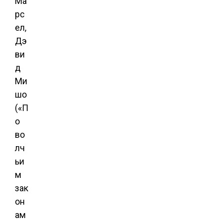
Ма
рс
ел,
Дэ
ви
д
Ми
шо
(«П
о
во
лч
ьи
м
зак
он
ам