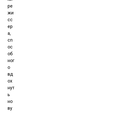
ре
жи
сс
ер
а,
сп
ос
об
ног
о
вд
ох
нут
ь
но
ву