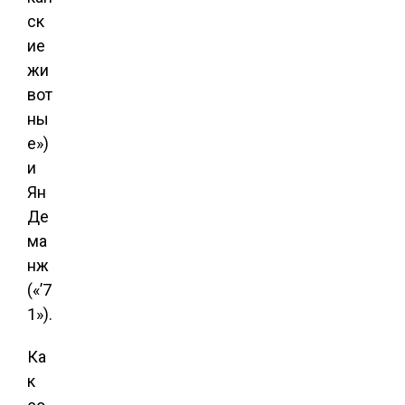
ск
ие
жи
вот
ны
е»)
и
Ян
Де
ма
нж
(«’7
1»).
Ка
к