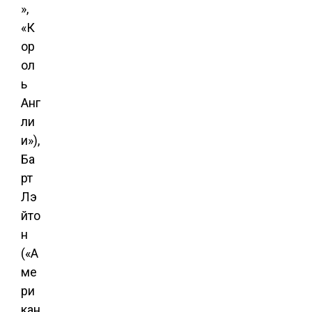
»,
«К
ор
ол
ь
Анг
ли
и»),
Ба
рт
Лэ
йто
н
(«А
ме
ри
кан