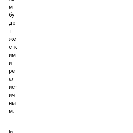
м
бу
де
т
же
стк
им
и
ре
ал
ист
ич
ны
м.
In