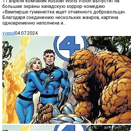
11 апреля компания Russian World Vision выпустит на
большие экраны канадскую хоррор-комедию
«Вампирша-гуманистка ищет отчаянного добровольца».
Благодаря соединению нескольких жанров, картина
одновременно наполнена и...
vispol
04.07.2024