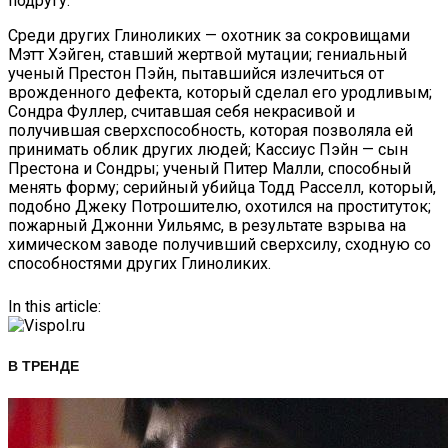
подругу.
Среди других Глиноликих — охотник за сокровищами
Мэтт Хэйген, ставший жертвой мутации; гениальный
ученый Престон Пэйн, пытавшийся излечиться от
врожденного дефекта, который сделал его уродливым;
Сондра Фуллер, считавшая себя некрасивой и
получившая сверхспособность, которая позволяла ей
принимать облик других людей; Кассиус Пэйн — сын
Престона и Сондры; ученый Питер Малли, способный
менять форму; серийный убийца Тодд Расселл, который,
подобно Джеку Потрошителю, охотился на проституток;
пожарный Джонни Уильямс, в результате взрыва на
химическом заводе получивший сверхсилу, сходную со
способностями других Глиноликих.
In this article:
В ТРЕНДЕ