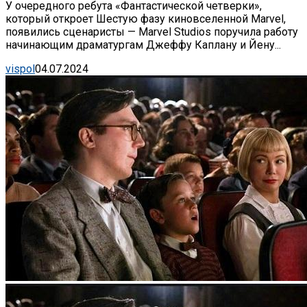
У очередного ребута «Фантастической четверки»,
который откроет Шестую фазу киновселенной Marvel,
появились сценаристы — Marvel Studios поручила работу
начинающим драматургам Джеффу Каплану и Йену...
vispol
04.07.2024