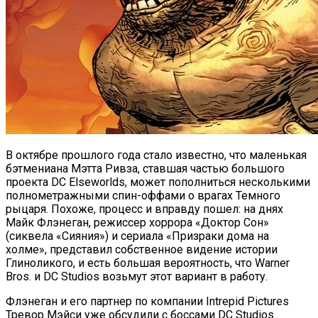
В октябре прошлого года стало известно, что маленькая
бэтмениана Мэтта Ривза, ставшая частью большого
проекта DC Elseworlds, может пополниться несколькими
полнометражными спин-оффами о врагах Темного
рыцаря. Похоже, процесс и вправду пошел: на днях
Майк Флэнеган, режиссер хоррора «Доктор Сон»
(сиквела «Сияния») и сериала «Призраки дома на
холме», представил собственное видение истории
Глиноликого, и есть большая вероятность, что Warner
Bros. и DC Studios возьмут этот вариант в работу.
Флэнеган и его партнер по компании Intrepid Pictures
Тревор Мэйси уже обсудили с боссами DC Studios