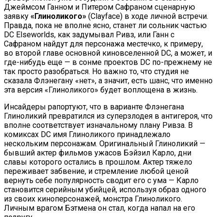
Джеймсом Ганном и Питером Сафраном сценарную
заявку
«Глиноликого»
(Clayface) в ходе личной встречи.
Правда, пока не вполне ясно, станет ли сольник частью
DC Elseworlds, как задумывал Ривз, или Ганн с
Сафраном найдут для персонажа местечко, к примеру,
во второй главе основной киновселенной DC, а может, и
где-нибудь еще — в сонме проектов DC по-прежнему не
так просто разобраться. Но важно то, что студия не
сказала Флэнегану «нет», а значит, есть шанс, что именно
эта версия «Глиноликого» будет воплощена в жизнь.
Инсайдеры рапортуют, что в варианте Флэнегана
Глиноликий превратился из суперзлодея в антигероя, что
вполне соответствует изначальному плану Ривза. В
комиксах DC имя Глиноликого принадлежало
нескольким персонажам. Оригинальный Глиноликий —
бывший актер фильмов ужасов Бэйзил Карло, дни
славы которого остались в прошлом. Актер тяжело
переживает забвение, и стремление любой ценой
вернуть себе популярность сводит его с ума — Карло
становится серийным убийцей, используя образ одного
из своих киноперсонажей, монстра Глиноликого.
Личным врагом Бэтмена он стал, когда напал на его