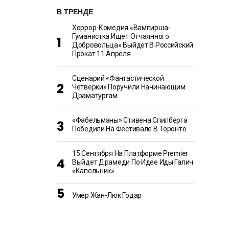
В ТРЕНДЕ
Хоррор-Комедия «Вампирша-
Гуманистка Ищет Отчаянного
Добровольца» Выйдет В Российский
Прокат 11 Апреля
Сценарий «Фантастической
Четверки» Поручили Начинающим
Драматургам
«Фабельманы» Стивена Спилберга
Победили На Фестивале В Торонто
15 Сентября На Платформе Premier
Выйдет Драмеди По Идее Иды Галич
«Капельник»
Умер Жан-Люк Годар