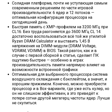
Солидная платформа, почти не уступающая самым
современным решениям по части игровой
производительности: 6 ядер и 12 потоков —
оптимальная конфигурация процессора на
сегодняшний день.
Быстрая память с XMP-профилем на 3200 МГц при
CL16. Без труда разгоняется до 3600 МГц CL 14:
достаточно воспользоваться всё той же утилитой
Ryzen DRAM Calculator и выставить 1,45 В
напряжения на DIMM-модули (DRAM Voltage,
VDRAM, VDIMM) в BIOS. Такой разгон, как и в
случае с первой сборкой в статье, сделает ПК
ощутимо быстрее — особенно в играх:
производительность памяти напрямую влияет на
возможности встроенной графики.
Оптимальная для выбранного процессора система
воздушного охлаждения с бэкплейтом, а значит, и
хорошим прижимом. Конечно, можно приобрести
процессор и в Box-варианте, где уже есть кулер, но
он не слишком эффективен, а это приведёт к
потере сотни-другой мегагерц частоты ядер. Лучше
не скупиться.