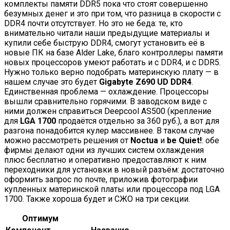
комплекты памяти DDR5 пока что стоят совершенно
безумных денег и это при том, что разница в скорости с
DDR4 почти отсутствует. Но это не беда: те, кто
внимательно читали наши предыдущие материалы и
купили себе быструю DDR4, смогут установить её в
новые ПК на базе Alder Lake, благо контроллеры памяти
новых процессоров умеют работать и с DDR4, и с DDR5.
Нужно только верно подобрать материнскую плату — в
нашем случае это будет
Gigabyte Z690 UD DDR4
.
Единственная проблема — охлаждение. Процессоры
вышли сравнительно горячими. В заводском виде с
ними должен справиться Deepcool AS500 (крепление
для
LGA 1700
продаётся отдельно за 360 руб.), а вот для
разгона понадобится кулер массивнее. В таком случае
можно рассмотреть решения от
Noctua
и
be Quiet!
: обе
фирмы делают одни из лучших систем охлаждения
плюс бесплатно и оперативно предоставляют к ним
переходники для установки в новый разъём: достаточно
оформить запрос по почте, приложив фотографии
купленных материнской платы или процессора под LGA
1700. Также хороша будет и СЖО на три секции.
Оптимум