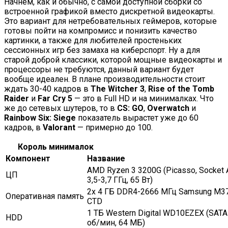
Начнём, как и обычно, с самой доступной сборки со
встроенной графикой вместо дискретной видеокарты.
Это вариант для нетребовательных геймеров, которые
готовы пойти на компромисс и понизить качество
картинки, а также для любителей простеньких
сессионных игр без замаха на киберспорт. Ну а для
старой доброй классики, которой мощные видеокарты и
процессоры не требуются, данный вариант будет
вообще идеален. В плане производительности стоит
ждать 30-40 кадров в
The Witcher 3
,
Rise of the Tomb
Raider
и
Far Cry 5
— это в Full HD и на минималках. Что
же до сетевых шутеров, то в
CS: GO
,
Overwatch
и
Rainbow Six: Siege
показатель вырастет уже до 60
кадров, в
Valorant
— примерно до 100.
Король минималок
Компонент
Название
AMD Ryzen 3 3200G (Picasso, Socket 
ЦП
3,5-3,7 ГГц, 65 Вт)
2x 4 ГБ DDR4-2666 МГц Samsung M3
Оперативная память
CTD
1 ТБ Western Digital WD10EZEX (SATA 
HDD
об/мин, 64 МБ)