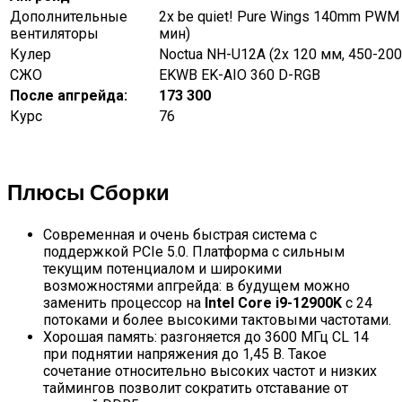
Дополнительные
2x be quiet! Pure Wings 140mm PWM
вентиляторы
мин)
Кулер
Noctua NH-U12A (2x 120 мм, 450-20
СЖО
EKWB EK-AIO 360 D-RGB
После апгрейда:
173 300
Курс
76
Плюсы Сборки
Современная и очень быстрая система с
поддержкой PCIe 5.0. Платформа с сильным
текущим потенциалом и широкими
возможностями апгрейда: в будущем можно
заменить процессор на
Intel Core i9-12900K
с 24
потоками и более высокими тактовыми частотами.
Хорошая память: разгоняется до 3600 МГц CL 14
при поднятии напряжения до 1,45 В. Такое
сочетание относительно высоких частот и низких
таймингов позволит сократить отставание от