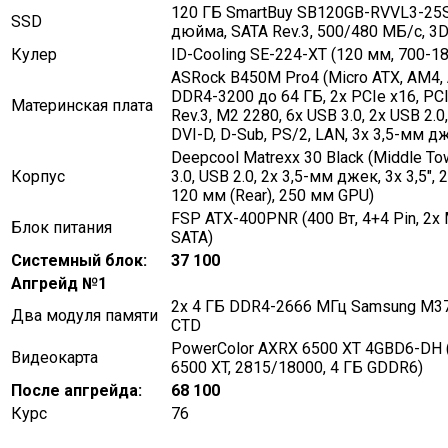
120 ГБ SmartBuy SB120GB-RVVL3-25S
SSD
дюйма, SATA Rev.3, 500/480 МБ/с, 3D
Кулер
ID-Cooling SE-224-XT (120 мм, 700-1
ASRock B450M Pro4 (Micro ATX, AM4,
DDR4-3200 до 64 ГБ, 2x PCIe x16, PCI
Материнская плата
Rev.3, M2 2280, 6x USB 3.0, 2x USB 2.0
DVI-D, D-Sub, PS/2, LAN, 3x 3,5-мм д
Deepcool Matrexx 30 Black (Middle To
Корпус
3.0, USB 2.0, 2x 3,5-мм джек, 3x 3,5″, 2x
120 мм (Rear), 250 мм GPU)
FSP ATX-400PNR (400 Вт, 4+4 Pin, 2x 
Блок питания
SATA)
Системный блок:
37 100
Апгрейд №1
2x 4 ГБ DDR4-2666 МГц Samsung M3
Два модуля памяти
CTD
PowerColor AXRX 6500 XT 4GBD6-DH 
Видеокарта
6500 XT, 2815/18000, 4 ГБ GDDR6)
После апгрейда:
68 100
Курс
76