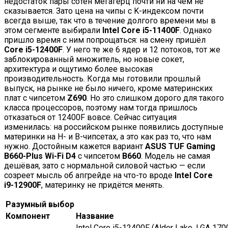
недостаток пары сотен мегагерц почти ни на чём не
сказывается. Зато цена на чипы с K-индексом почти
всегда выше, так что в течение долгого времени мы в
этом сегменте выбирали
Intel Core i5-11400F
. Однако
пришло время с ним попрощаться: на смену пришёл
Core i5-12400F
. У него те же 6 ядер и 12 потоков, тот же
заблокированный множитель, но новые сокет,
архитектура и ощутимо более высокая
производительность. Когда мы готовили прошлый
выпуск, на рынке не было ничего, кроме материнских
плат с чипсетом
Z690
. Но это слишком дорого для такого
класса процессоров, поэтому нам тогда пришлось
отказаться от 12400F вовсе. Сейчас ситуация
изменилась: на российском рынке появились доступные
материнки на H- и B-чипсетах, а это как раз то, что нам
нужно. Достойным кажется вариант
ASUS TUF Gaming
B660-Plus Wi-Fi D4
с чипсетом
B660
. Модель не самая
дешёвая, зато с нормальной силовой частью — если
созреет мысль об апгрейде на что-то вроде
Intel Core
i9-12900F
, материнку не придётся менять.
Разумный выбор
Компонент
Название
Intel Core i5-12400F (Alder Lake, LGA 170