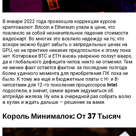
В январе 2022 года произошла коррекция курсов
криптовалют: Bitcoin и Ethereum упали в цене, что
повлекло за собой незначительное падение стоимости
видеокарт. Во многих это вселило надежду на то, что
вскоре можно будет забыть о запредельных ценах на
GPU, но на практике никаких предпосылок к этому пока
нет. Котировки BTC и ETH вновь уверенно ползут вверх,
да и глобального дефицита чипов никто не отменял. Тем
не менее факт остаётся фактом: за последние полгода
более удачного момента для приобретения ПК пока не
было. К тому же ещё и бюджетные платы с H- и B-
чипсетами для 12-го поколения процессоров
Intel
подоспели, а значит, самое время задуматься об
апгрейде железа. Ну или в очередной раз собрать волю
в кулак и ждать дальше — решение за вами.
Король Минималок: От 3
7 Тысяч