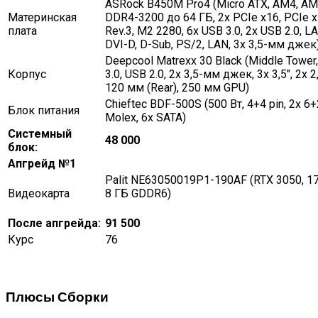
ASRock B450M Pro4 (Micro ATX, AM4, AM
Материнская
DDR4-3200 до 64 ГБ, 2x PCIe x16, PCIe x
плата
Rev.3, M2 2280, 6x USB 3.0, 2x USB 2.0, L
DVI-D, D-Sub, PS/2, LAN, 3x 3,5-мм джек
Deepcool Matrexx 30 Black (Middle Tower
Корпус
3.0, USB 2.0, 2x 3,5-мм джек, 3x 3,5″, 2x 2,5
120 мм (Rear), 250 мм GPU)
Chieftec BDF-500S (500 Вт, 4+4 pin, 2x 6+2
Блок питания
Molex, 6x SATA)
Системный
48 000
блок:
Апгрейд №1
Palit NE63050019P1-190AF (RTX 3050, 1
Видеокарта
8 ГБ GDDR6)
После апгрейда:
91 500
Курс
76
Плюсы Сборки