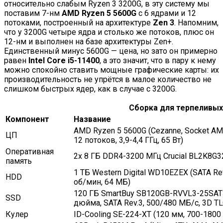
относительно слабым Ryzen 3 3200G, в эту систему мы
поставим 7-нм
AMD Ryzen 5 5600G
с 6 ядрами и 12
потоками, построенный на архитектуре
Zen 3
. Напомним,
что у 3200G четыре ядра и столько же потоков, плюс он
12-нм и выполнен на базе архитектуры Zen+.
Единственный минус 5600G — цена, но зато он примерно
равен
Intel Core i5-11400
, а это значит, что в пару к нему
можно спокойно ставить мощные графические карты: их
производительность не упрётся в малое количество не
слишком быстрых ядер, как в случае с 3200G.
Сборка для терпеливых
Компонент
Название
AMD Ryzen 5 5600G (Cezanne, Socket AM4
ЦП
12 потоков, 3,9-4,4 ГГц, 65 Вт)
Оперативная
2x 8 ГБ DDR4-3200 МГц Crucial BL2K8G
память
1 ТБ Western Digital WD10EZEX (SATA Rev
HDD
об/мин, 64 МБ)
120 ГБ SmartBuy SB120GB-RVVL3-25SAT3
SSD
дюйма, SATA Rev.3, 500/480 МБ/с, 3D TL
Кулер
ID-Cooling SE-224-XT (120 мм, 700-1800