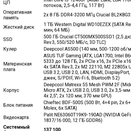
ЦП
потоков, 2,5-4,4 ГГц, 117 Вт)
Оперативная
2x 8 ГБ DDR4-3200 МГц Crucial BL2K8G
память
1 ТБ Western Digital WD10EZEX (SATA Rev
Жесткий диск
мин, 64 МБ)
500 ГБ Crucial CT500MX500SSD1 (2,5 д
SSD
Rev.3, 550/520 МБ/с, 3D TLC)
Кулер
Deepcool AS500 (140 мм, 500-1200 об/м
ASUS TUF Gaming (ATX, LGA1700, Intel B6
5333 до 128 ГБ, 2x PCIe x16, 3x PCIe x16
Материнская
4x SATA Rev.3, 2x M2 22110, M2 22805x U
плата
USB 3.2, USB 2.0, LAN, HDMI, DisplayPort,
джек, S/PDIF, Wi-Fi 6, Bluetooth 5.2)
Deepcool Matrexx 55 Mesh PWM 2F (Midd
Корпус
Micro ATX, 2x USB 2.0, USB 3.0, 2x 3,5-мм 
4x 2,5″, 2x 120 мм, 370 мм GPU)
Chieftec BDF-500S (500 Вт, 4+4 pin, 2x 6+
Блок питания
Molex, 6x SATA)
Palit NE63060T19K9-190AD (NVIDIA GeFo
Видеокарта
1837/16 000, 12 ГБ GDDR6)
Системный
137 100