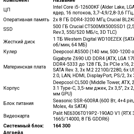
Компонент
Название
Intel Core i5-12600KF (Alder Lake, LG
ЦП
ядер, 16 потоков, 3,7-4,9/2,8-3,6 ГГц,
Оперативная память
2x 8 ГБ DDR4-3200 МГц Crucial BL
500 ГБ Crucial CT500MX500SSD1 (2,
SSD
Rev.3, 550/520 МБ/с, 3D TLC)
1 ТБ Western Digital WD10EZEX (SATA
Жесткий диск
об/мин, 64 МБ)
Кулер
Deepcool AS500 (140 мм, 500-1200 
Gigabyte Z690 UD DDR4 (ATX, LGA 1700
DDR4-5333 до 128 ГБ, 3x PCIe x16, 2
Материнская плата
SATA Rev. 3, 3x M.2 22100/2280, 6x U
2.0, LAN, HDMI, DisplayPort, PS/2, 3
Deepcool CL500 (Middle Tower, ATX, 
Корпус
3.1 Type-C, 3,5-мм джек, 2x 3,5″, 2x 2
мм GPU)
Seasonic SSR-600RA (600 Вт, 4+4 pin, 
Блок питания
Molex, 4x SATA)
Palit NE6306T019P2-190AD V1 (RTX 3
Видеокарта
1665/14000, 8 ГБ GDDR6)
Системный блок:
164 300
Апгрейд