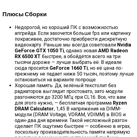
Плюсы Сборки
Недорогой, но хороший ПК с возможностью
апгрейда. Если захочется больше fps или картинку
покрасивее, достаточно приобрести дискретную
видеокарту. Раньше мы всегда советовали
Nvidia
GeForce GTX 1050 Ti
, однако новая
AMD Radeon
RX 6500 XT
быстрее, а обойдётся всего на три
тысячи дороже — лучше выбрать её. В идеале
сюда просится
GeForce 1660 Ti
, но её цена по-
прежнему не падает ниже 50 тысяч, поэтому лучше
остановиться на варианте попроще.
Хорошая память. Да, зелёный текстолит без
радиаторов выглядит простовато, зато модули
разгоняются до 3200 МГц при CL16. Все, что вам
для этого нужно, — бесплатная программа
Ryzen
DRAM Calculator
, 1,45 В напряжения на DIMM-
модули (DRAM Voltage, VDRAM, VDIMM) в BIOS и
один-два дня времени. Такой несложный разгон
сделает ПК ощутимо быстрее — особенно в играх,
поскольку производительность памяти напрямую