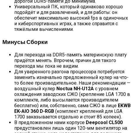
дорогой DDR5-памяти до минимума.
Универсальный ПК, который одинаково хорошо
подойдёт и для развлечений, и для работы: он
обеспечит максимально высокий fps в одиночных
и киберспортивных играх, а также справится с
тяжёлыми вычислениями.
Минусы Сборки
Для перехода на DDR5-память материнскую плату
придётся менять. Впрочем, причин для такого
перехода мы пока не видим.
Для уверенного разгона процессора потребуется
заменить изначально предложенный кулер на что-
то более производительное. Наши рекомендации —
воздушный кулер
Noctua NH-U12A
с уровнем
охлаждения заводских СЖО (крепление LGA 1700 в
комплекте, либо высылается производителем
бесплатно) или, собственно, сама СЖО в лице
EKWB
EK-AIO 360 D-RGB
(комплект креплений для LGA
1700 заказывается отдельно и стоит 85 копеек).
В предложенном нами корпусе
Deepcool CL500
предустановлен лишь один 120-мм вентилятор на