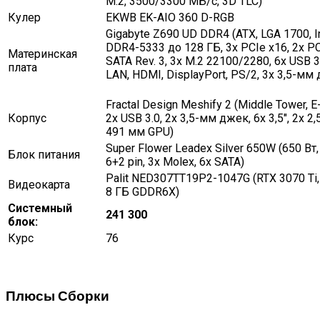
M.2, 3500/3300 МБ/с, 3D TLC)
Кулер
EKWB EK-AIO 360 D-RGB
Gigabyte Z690 UD DDR4 (ATX, LGA 1700, In
DDR4-5333 до 128 ГБ, 3x PCIe x16, 2x PC
Материнская
SATA Rev. 3, 3x M.2 22100/2280, 6x USB 3.
плата
LAN, HDMI, DisplayPort, PS/2, 3x 3,5-мм
Fractal Design Meshify 2 (Middle Tower, E
Корпус
2x USB 3.0, 2x 3,5-мм джек, 6x 3,5″, 2x 2,
491 мм GPU)
Super Flower Leadex Silver 650W (650 Вт, 
Блок питания
6+2 pin, 3x Molex, 6x SATA)
Palit NED307TT19P2-1047G (RTX 3070 Ti,
Видеокарта
8 ГБ GDDR6X)
Системный
241 300
блок:
Курс
76
Плюсы Сборки