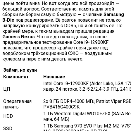
цены пойти вниз. Но вот когда это всё произойдёт
—
большой вопрос. Соответственно, память для этой
сборки выберем самую быструю
—
с чипами
Samsung
B-Die
под радиаторами. Её разгон позволит не только
напрямую конкурировать с DDR5, но и обгонять её. По
крайней мере, к таким выводам пришла редакция
Gamers Nexus
. Что же до охлаждения, то наше
предварительное тестирование Core i9-12900KF
показало, что процессор крайне горяч даже под
водоблоком трёхсекционной СЖО — воздушным
кулерам в паре с ним делать нечего.
Займи, но купи
Компонент
Название
Intel Core i9-12900KF (Alder Lake, LGA 17
ЦП
ядер, 24 потока, 3,2-5,2/2,4-3,9 ГГц, 241 
Оперативная
2x 8 ГБ DDR4-4000 МГц Patriot Viper RG
память
PVB416G400C9K
1 ТБ Western Digital WD10EZEX (SATA Rev
HDD
мин, 64 МБ)
1 ТБ Samsung 970 EVO Plus M.2 MZ-V7S
SSD