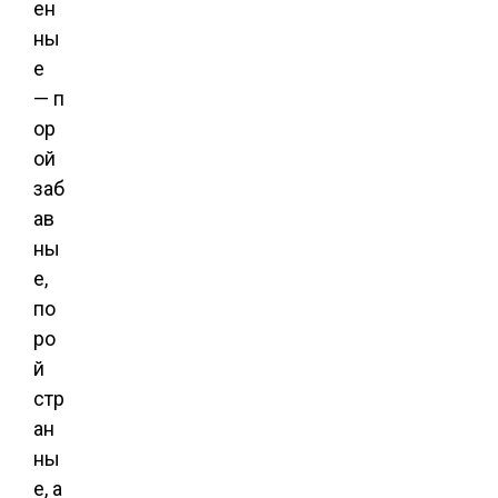
ен
ны
е
— п
ор
ой
заб
ав
ны
е,
по
ро
й
стр
ан
ны
е, а