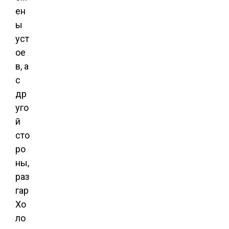
ен
ы
уст
ое
в, а
с
др
уго
й
сто
ро
ны,
раз
гар
Хо
ло