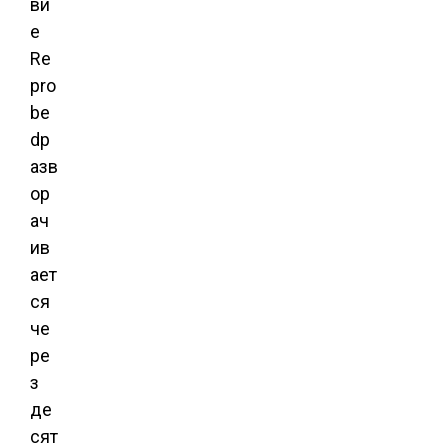
ви
е
Re
pro
be
dр
азв
ор
ач
ив
ает
ся
че
ре
з
де
сят