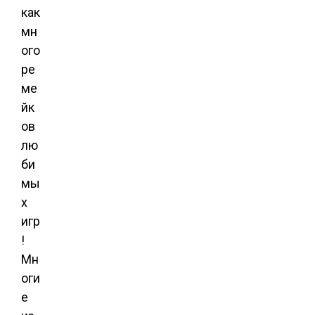
как
мн
ого
ре
ме
йк
ов
лю
би
мы
х
игр
!
Мн
оги
е