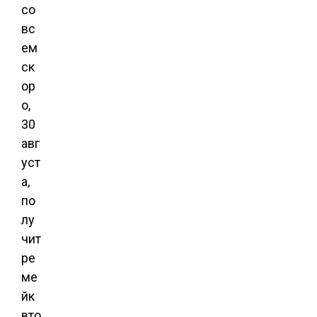
со
вс
ем
ск
ор
о,
30
авг
уст
а,
по
лу
чит
ре
ме
йк
вто