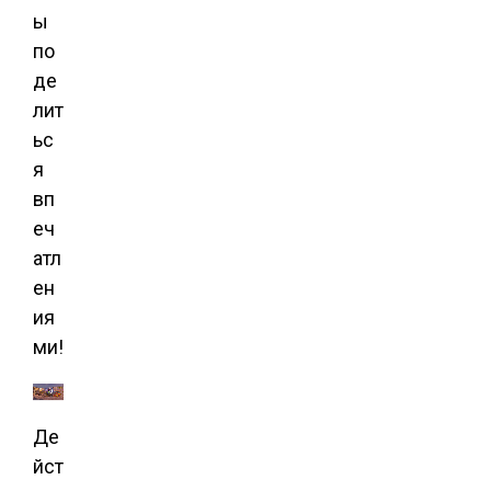
ы
по
де
лит
ьс
я
вп
еч
атл
ен
ия
ми!
Де
йст