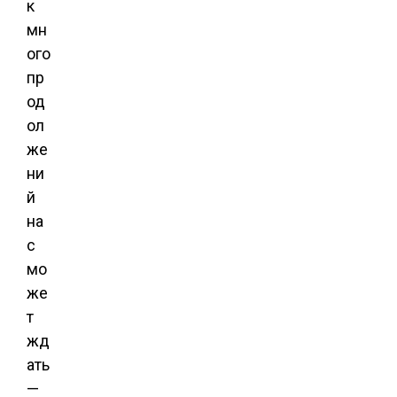
к
мн
ого
пр
од
ол
же
ни
й
на
с
мо
же
т
жд
ать
—