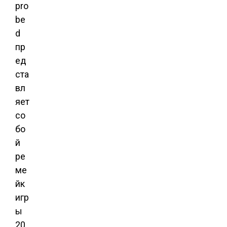
pro
be
d
пр
ед
ста
вл
яет
со
бо
й
ре
ме
йк
игр
ы
20