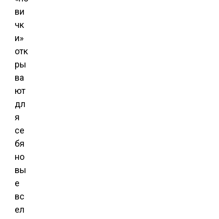
ви
чк
и»
отк
ры
ва
ют
дл
я
се
бя
но
вы
е
вс
ел