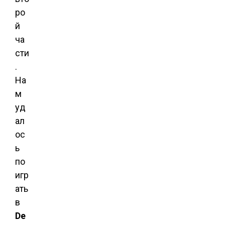
ро
й
ча
сти
.
На
м
уд
ал
ос
ь
по
игр
ать
в
De