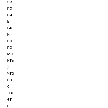
ее
по
нят
ь
(ил
и
вс
по
мн
ить
),
что
ва
с
жд
ёт
в