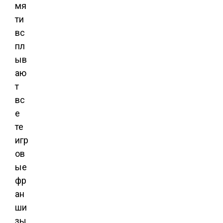
мя
ти
вс
пл
ыв
аю
т
вс
е
те
игр
ов
ые
фр
ан
ши
зы,