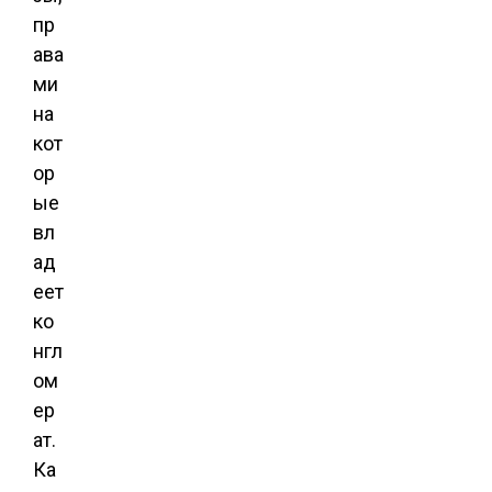
пр
ава
ми
на
кот
ор
ые
вл
ад
еет
ко
нгл
ом
ер
ат.
Ка