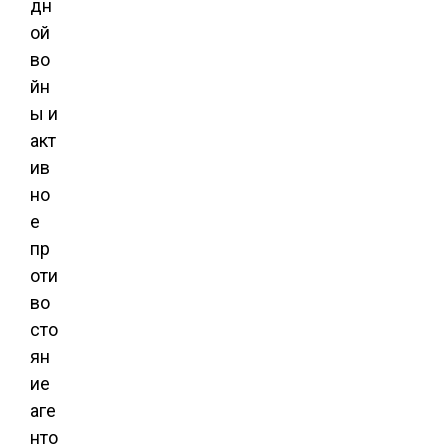
дн
ой
во
йн
ы и
акт
ив
но
е
пр
оти
во
сто
ян
ие
аге
нто