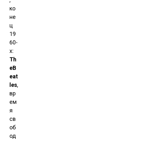
ко
не
ц
19
60-
х:
Th
e
B
eat
les
,
вр
ем
я
св
об
од