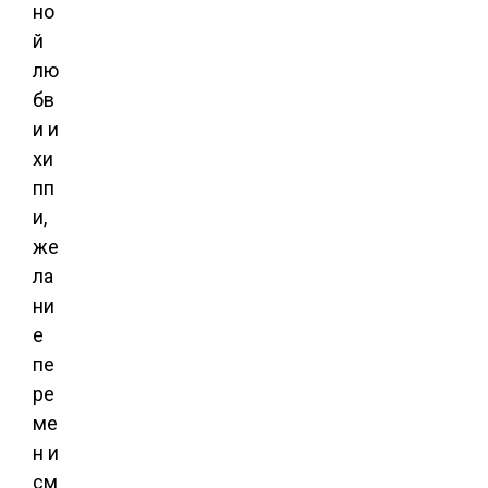
но
й
лю
бв
и и
хи
пп
и,
же
ла
ни
е
пе
ре
ме
н и
см