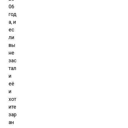
06
год
а, и
ес
ли
вы
не
зас
тал
и
её
и
хот
ите
зар
ан