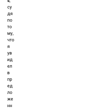
s
,
су
дя
по
то
му,
что
я
ув
ид
ел
в
пр
ед
ло
же
нн