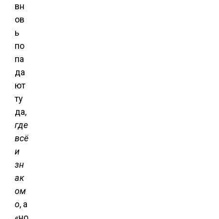
вн
ов
ь
по
па
да
ют
ту
да,
где
всё
и
зн
ак
ом
о
, а
«но