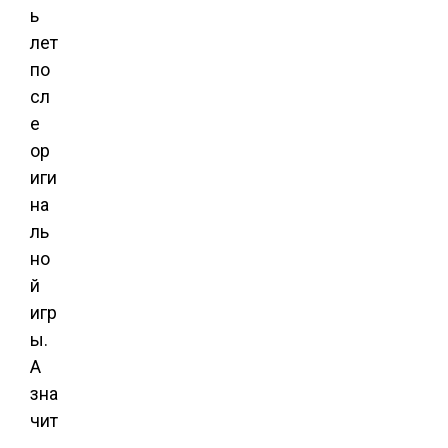
ь
лет
по
сл
е
ор
иги
на
ль
но
й
игр
ы.
А
зна
чит
,