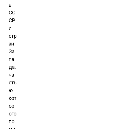
в
СС
СР
и
стр
ан
За
па
да,
ча
сть
ю
кот
ор
ого
по