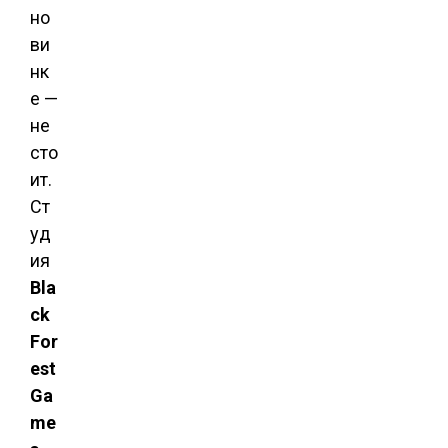
но
ви
нк
е —
не
сто
ит.
Ст
уд
ия
Bla
ck
For
est
Ga
me