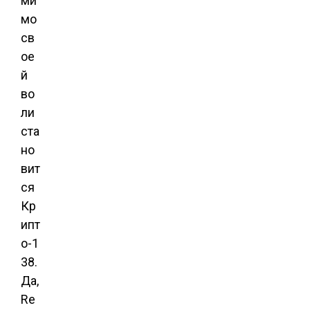
ми
мо
св
ое
й
во
ли
ста
но
вит
ся
Кр
ипт
о-1
38.
Да,
Re