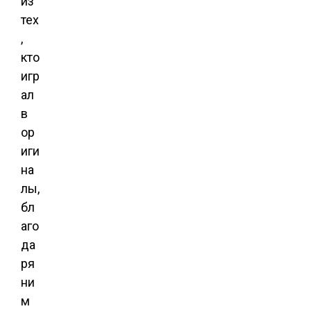
из
тех
,
кто
игр
ал
в
ор
иги
на
лы,
бл
аго
да
ря
ни
м