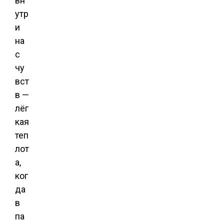
вн
утр
и
на
с
чу
вст
в —
лёг
кая
теп
лот
а,
ког
да
в
па