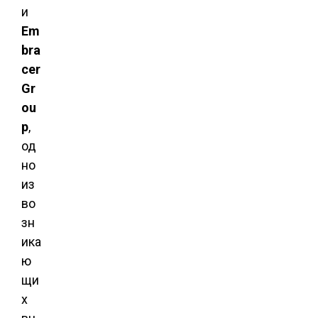
и
Em
bra
cer
Gr
ou
p
,
од
но
из
во
зн
ика
ю
щи
х