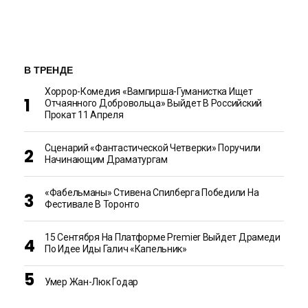
В ТРЕНДЕ
Хоррор-Комедия «Вампирша-Гуманистка Ищет
Отчаянного Добровольца» Выйдет В Российский
Прокат 11 Апреля
Сценарий «Фантастической Четверки» Поручили
Начинающим Драматургам
«Фабельманы» Стивена Спилберга Победили На
Фестивале В Торонто
15 Сентября На Платформе Premier Выйдет Драмеди
По Идее Иды Галич «Капельник»
Умер Жан-Люк Годар