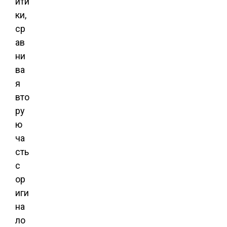
ити
ки,
ср
ав
ни
ва
я
вто
ру
ю
ча
сть
с
ор
иги
на
ло