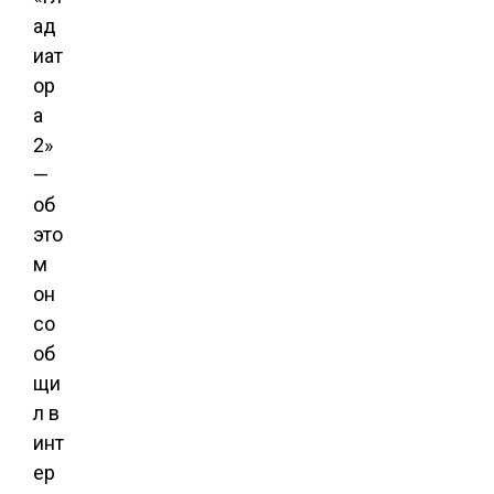
ад
иат
ор
а
2»
—
об
это
м
он
со
об
щи
л в
инт
ер