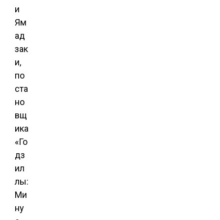
и
Ям
ад
зак
и,
по
ста
но
вщ
ика
«Го
дз
ил
лы:
Ми
ну