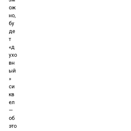
ож
но,
бу
де
т
«д
ухо
вн
ый
»
си
кв
ел
—
об
это