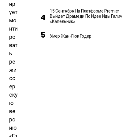
ир
15 Сентября На Платформе Premier
ует
Выйдет Драмеди По Идее Иды Галич
мо
«Капельник»
нти
Умер Жан-Люк Годар
ро
ват
ь
ре
жи
сс
ер
ску
ю
ве
рс
ию
«Гл