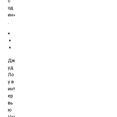
с
од
ин»
.
*
*
*
Дж
уд
Ло
у в
инт
ер
вь
ю
Var