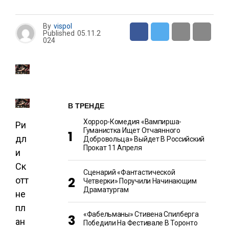
By
vispol
Published
05.11.2
024
В ТРЕНДЕ
Хоррор-Комедия «Вампирша-
Ри
Гуманистка Ищет Отчаянного
дл
Добровольца» Выйдет В Российский
Прокат 11 Апреля
и
Ск
Сценарий «Фантастической
отт
Четверки» Поручили Начинающим
Драматургам
не
пл
«Фабельманы» Стивена Спилберга
ан
Победили На Фестивале В Торонто