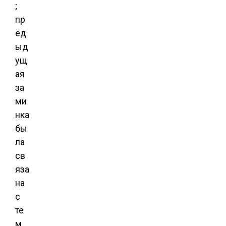
;
пр
ед
ыд
ущ
ая
за
ми
нка
бы
ла
св
яза
на
с
те
м,