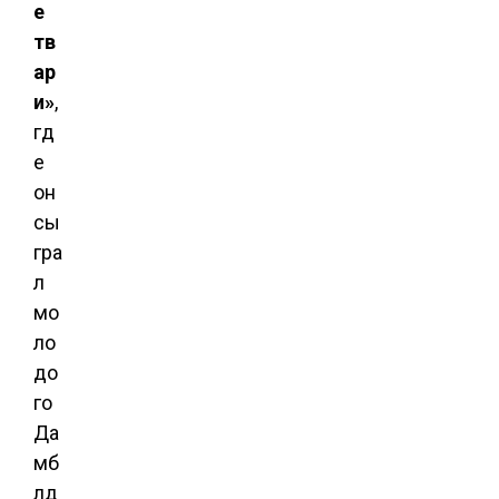
е
тв
ар
и»
,
гд
е
он
сы
гра
л
мо
ло
до
го
Да
мб
лд