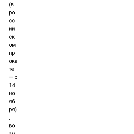
(в
ро
сс
ий
ск
ом
пр
ока
те
— с
14
но
яб
ря)
,
во
зм