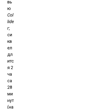
вь
ю
Col
lide
r
;
си
кв
ел
дл
итс
я 2
ча
са
28
ми
нут
(на