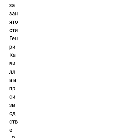
за
зан
ято
сти
Ген
ри
Ка
ви
лл
а в
пр
ои
зв
од
ств
е