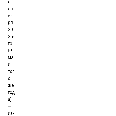
с
ян
ва
ря
20
25-
го
на
ма
й
тог
о
же
год
а)
—
из-