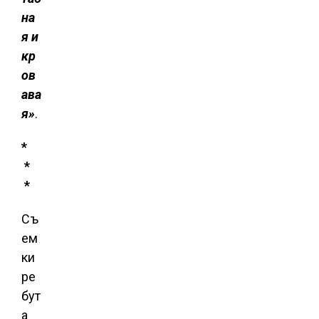
на
я и
кр
ов
ава
я»
.
*
*
*
Съ
ем
ки
ре
бут
а