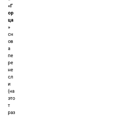
«Г
ор
ца
»
сн
ов
а
пе
ре
не
сл
и
(на
это
т
раз