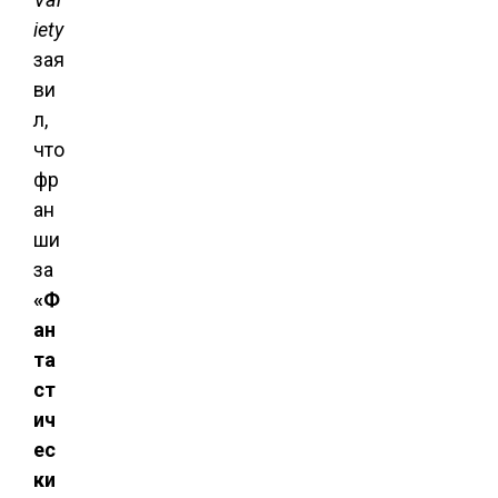
iety
зая
ви
л,
что
фр
ан
ши
за
«Ф
ан
та
ст
ич
ес
ки