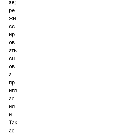
зе;
ре
жи
сс
ир
ов
ать
сн
ов
а
пр
игл
ас
ил
и
Так
ас