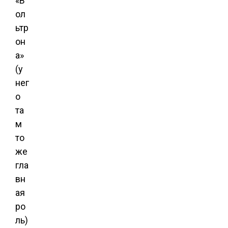
«В
ол
ьтр
он
а»
(у
нег
о
та
м
то
же
гла
вн
ая
ро
ль)