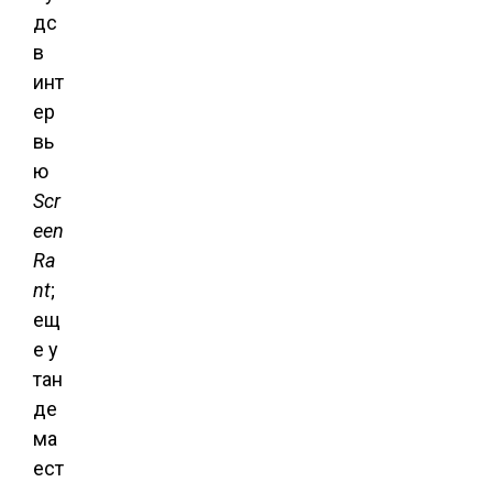
дс
в
инт
ер
вь
ю
Scr
een
Ra
nt
;
ещ
е у
тан
де
ма
ест