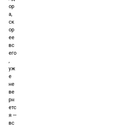
ор
а,
ск
ор
ее
вс
его
,
уж
е
не
ве
рн
етс
я —
вс