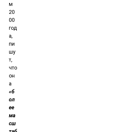
м
20
00
год
а,
пи
шу
т,
что
он
а
«б
ол
ее
ма
сш
таб