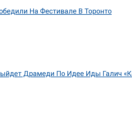
обедили На Фестивале В Торонто
Выйдет Драмеди По Идее Иды Галич «