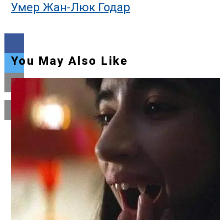
Умер Жан-Люк Годар
You May Also Like
Flipboard
Reddit
Pinterest
Whatsapp
Whatsapp