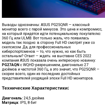
Выводы однозначны: ASUS PG25QNR — классный
монитор всего с парой минусов. Это цена и компромисс,
на который придётся идти потенциальному покупателю:
360 Гц или ULMB. Вот только жаль, что появилась
модель так поздно: в сторону Full HD смотрят уже со
скепсисом. Да, для профессиональных
киберспортсменов — то, что нужно, но как быть
остальным? Ответ — ждать: на выставке CES 2022
компания ASUS показала очень интересную новинку:
PG27AQN
с WQHD-разрешением, диагональю 27
дюймов и частотой 360 Гц, а это значит, что PG25QNR —
скорее всего, один из последних достойных
представителей уходящей эпохи Full HD мониторов.
Технические Характеристики:
Диагональ:
24,5 дюйма
Матрица:
IPS, 8 бит