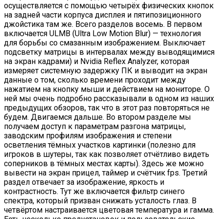
осуществляется с помощью четырёх физических кнопок
на задней части корпуса дисплея и пятипозиционного
джойстика там же. Всего разделов восемь. В первом
включается ULMB (Ultra Low Motion Blur) — технология
для борьбы со смазанным изображением. Выключает
подсветку матрицы в интервалах между выводящимися
на экран кадрами) и Nvidia Reflex Analyzer, которая
измеряет системную задержку ПК и выводит на экран
данные о том, сколько времени проходит между
нажатием на кнопку мыши и действием на мониторе. О
ней мы очень подробно рассказывали в одном из наших
предыдущих обзоров, так что в этот раз повторяться не
будем. Двигаемся дальше. Во втором разделе мы
получаем доступ к параметрам разгона матрицы,
заводским профилям изображения и степени
осветления тёмных участков картинки (полезно для
игроков в шутеры, так как позволяет отчётливо видеть
соперников в тёмных местах карты). Здесь же можно
вывести на экран прицел, таймер и счётчик fps. Третий
раздел отвечает за изображение, яркость и
контрастность. Тут же включается фильтр синего
спектра, который призван снижать усталость глаз. В
четвёртом настраивается цветовая температура и гамма.