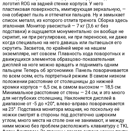
логотип ROG на задней стенке корпуса. У него
пластиковая поверхность, имитирующая зеркальную, —
она собирает пыль и отпечатки пальцев. Ну и замыкает
список металл, из которого отлита тренога. Сборка здесь
эталонная. Монитор увесистый — 7 кг (3,6 кг без
подставки) и ощущается монументально: он вообще не
скрипит, ни при регулировке, ни при переноске, ни даже
когда специально на него давишь или пытаешься его
скрутить. Засветов, по крайней мере на нашем
экземпляре, нет совсем. Плавность хода поворотных и
движущихся элементов образцово-показательная:
дисплей на ноге можно вращать и поднимать одним
пальцем. Теперь об эргономике. Панель поворачивается
по всем осям, есть портретный режим. В самом низком
положении расстояние от столешницы до нижней
кромки корпуса — 6,5 см, в самом высоком — 18,5 см.
Минимальное расстояние от стены — 24 см, и это много
для неглубоких столешниц. Наклоняется дисплей в
диапазоне от -5 до +20°, влево-вправо поворачивается
на 25°. Подставка монитора мощная, но поскольку её
ножки смотрят в стороны под достаточно широким
углом, много места на столе они не занимают, и между
ними можно без проблем расположить клавиатуру с TKL