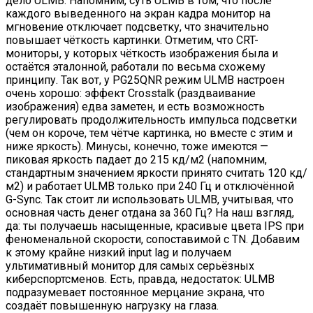
дело ULMB. Напомним, суть ULMB в том, что после
каждого выведенного на экран кадра монитор на
мгновение отключает подсветку, что значительно
повышает чёткость картинки. Отметим, что CRT-
мониторы, у которых чёткость изображения была и
остаётся эталонной, работали по весьма схожему
принципу. Так вот, у PG25QNR режим ULMB настроен
очень хорошо: эффект Crosstalk (раздваивание
изображения) едва заметен, и есть возможность
регулировать продолжительность импульса подсветки
(чем он короче, тем чётче картинка, но вместе с этим и
ниже яркость). Минусы, конечно, тоже имеются —
пиковая яркость падает до 215 кд/м2 (напомним,
стандартным значением яркости принято считать 120 кд/
м2) и работает ULMB только при 240 Гц и отключённой
G-Sync. Так стоит ли использовать ULMB, учитывая, что
основная часть денег отдана за 360 Гц? На наш взгляд,
да: ты получаешь насыщенные, красивые цвета IPS при
феноменальной скорости, сопоставимой с TN. Добавим
к этому крайне низкий input lag и получаем
ультимативный монитор для самых серьёзных
киберспортсменов. Есть, правда, недостаток: ULMB
подразумевает постоянное мерцание экрана, что
создаёт повышенную нагрузку на глаза.