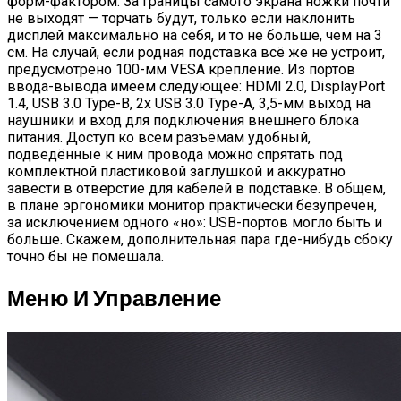
форм-фактором. За границы самого экрана ножки почти
не выходят — торчать будут, только если наклонить
дисплей максимально на себя, и то не больше, чем на 3
см. На случай, если родная подставка всё же не устроит,
предусмотрено 100-мм VESA крепление. Из портов
ввода-вывода имеем следующее: HDMI 2.0, DisplayPort
1.4, USB 3.0 Type-B, 2x USB 3.0 Type-A, 3,5-мм выход на
наушники и вход для подключения внешнего блока
питания. Доступ ко всем разъёмам удобный,
подведённые к ним провода можно спрятать под
комплектной пластиковой заглушкой и аккуратно
завести в отверстие для кабелей в подставке. В общем,
в плане эргономики монитор практически безупречен,
за исключением одного «но»: USB-портов могло быть и
больше. Скажем, дополнительная пара где-нибудь сбоку
точно бы не помешала.
Меню И Управление