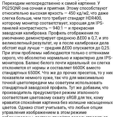
Переходим непосредственно к самой картинке. У
PG25QNR она сочная и приятная. Этому способствуют
относительно высокая яркость — 450 кд/м2, что даже
слегка больше, чем того требует стандарт HDR400,
которому монитор соответствует, хорошая для IPS-
панелей контрастность — 940:1 — и прекрасная
заводская калибровка. Профиль отображения по
умолчанию демонстрирует среднюю ΔE00 в 0,7, и это
великолепный результат, ну а после калибровки дела
обстоят ещё лучше — средняя ΔE00 опускается до 0,25.
При этом проблемы наблюдаются только с оттенками
серого, что абсолютно нормально и характерно для IPS-
мониторов. Баланс белого почти идеальный: он слегка
отклоняется от нормы и составляет 6600К вместо
стандартных 6500К. Что же до прочих пресетов, то у них
показатели немного хуже, так что для максимально
точной цветопередачи мы советуем использовать
стандартный заводской профиль. Тут же добавим, что
производитель предусмотрел режим эталонного
соответствия цветовому охвату sRGB для тех, кому
нравится спокойная картинка без излишне насыщенных
цветов. Однако стоит учитывать, что любые опции
управления изображением в этом режиме