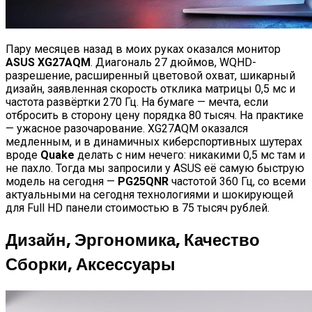
Пару месяцев назад в моих руках оказался монитор
ASUS XG27AQM
. Диагональ 27 дюймов, WQHD-
разрешение, расширенный цветовой охват, шикарный
дизайн, заявленная скорость отклика матрицы 0,5 мс и
частота развёртки 270 Гц. На бумаге — мечта, если
отбросить в сторону цену порядка 80 тысяч. На практике
— ужасное разочарование. XG27AQM оказался
медленным, и в динамичных киберспортивных шутерах
вроде
Quake
делать с ним нечего: никакими 0,5 мс там и
не пахло. Тогда мы запросили у ASUS её самую быструю
модель на сегодня —
PG25QNR
частотой 360 Гц, со всеми
актуальными на сегодня технологиями и шокирующей
для Full HD панели стоимостью в 75 тысяч рублей.
Дизайн, Эргономика, Качество
Сборки, Аксессуары