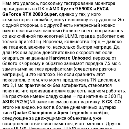
Нам это удалось, поскольку тестирование монитора
проводилось на ПК с
AMD Ryzen 9 5900X
и
EVGA
GeForce RTX 2080 Super
, однако у тех, у кого
компьютеры послабее, могут возникнуть трудности. Это
с одной стороны, а с другой есть интересный нюанс —
нам пользоваться панелью больше всего понравилось
со включённой технологией ULMB, правда, работает она
только при 240 Гц. Впрочем, количество герц — далеко
не главное, важнее то, насколько быстра матрица. Да,
для IPS она здесь действительно скоростная: если
опираться на данные
Hardware Unboxed
, переход от
белого к чёрному и обратно занимает порядка 7,5 мс с
заметными на глаз артефактами (следствие разгона
матрицы), и это неплохо. Но если сравнить этот
показатель с тем, что могут предложить TN-дисплеи, а
это 3,1 мс практически без артефактов, становится
понятно, что производителям ещё есть над чем работать.
На практике имеем следующее — при нативных 360 Гц
ASUS PG25QNR заметно смазывает картинку. В
CS: GO
этого не видно, но вот в более динамичных шутерах
типа
Quake Champions
и
Apex Legends
шлейфы,
следующие за движущимися объектами, уже
совершенно отчётливо заметны, и это мешает. Другое