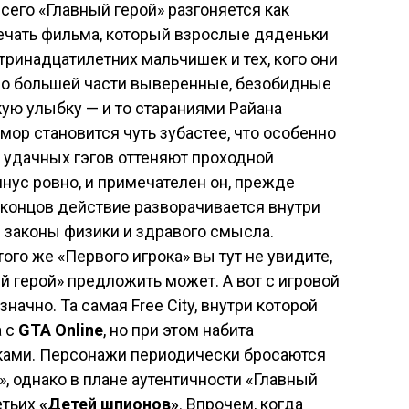
сего «Главный герой» разгоняется как
печать фильма, который взрослые дяденьки
тринадцатилетних мальчишек и тех, кого они
 по большей части выверенные, безобидные
ую улыбку — и то стараниями Райана
мор становится чуть зубастее, что особенно
о удачных гэгов оттеняют проходной
нус ровно, и примечателен он, прежде
е концов действие разворачивается внутри
 законы физики и здравого смысла.
ого же «Первого игрока» вы тут не увидите,
й герой» предложить может. А вот с игровой
начно. Та самая Free City, внутри которой
а с
GTA Online
, но при этом набита
ами. Персонажи периодически бросаются
б», однако в плане аутентичности «Главный
етьих
«Детей шпионов»
. Впрочем, когда