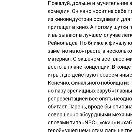
Пожалуй, дольше и мучительнее в
комедия. Он явно носит на себе 
из киноиндустрии создавали для 
притащат в кино. А потому шутки
и вызывают в лучшем случае лёгк
Рейнольдса. Но ближе к финалу ю
заметно на контрасте, а нескольк
материал. С экшеном всё плюс-ми
всего, в плане концепции. В конц
игры, где действуют совсем иные
Конечно, финального побоища из т
но пару зрелищных заруб «Главны
репрезентацией всё опять неодноз
обитает Парень, вроде бы списан
совершенно абсурдными механик
словами типа «NPC», «скин» и «ха
герой» ушёл немногим дальше тр