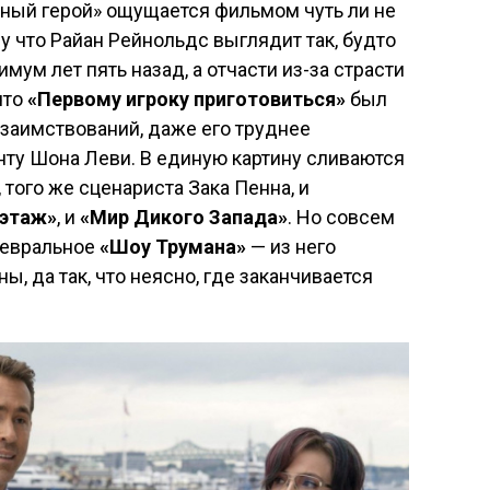
вный герой» ощущается фильмом чуть ли не
у что Райан Рейнольдс выглядит так, будто
ум лет пять назад, а отчасти из-за страсти
что
«Первому игроку приготовиться»
был
заимствований, даже его труднее
нту Шона Леви. В единую картину сливаются
и, того же сценариста Зака Пенна, и
 этаж»
, и
«Мир Дикого Запада»
. Но совсем
девральное
«Шоу Трумана»
— из него
ы, да так, что неясно, где заканчивается