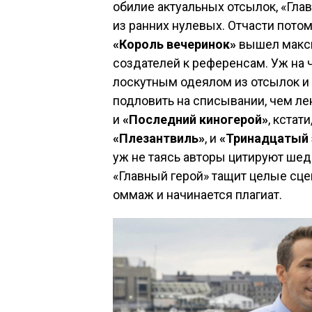
обилие актуальных отсылок, «Гла
из ранних нулевых. Отчасти потом
«Король вечеринок»
вышел максим
создателей к референсам. Уж на 
лоскутным одеялом из отсылок и 
подловить на списывании, чем ле
и
«Последний киногерой»
, кстат
«Плезантвиль»
, и
«Тринадцатый
уж не таясь авторы цитируют ше
«Главный герой» тащит целые сцен
оммаж и начинается плагиат.