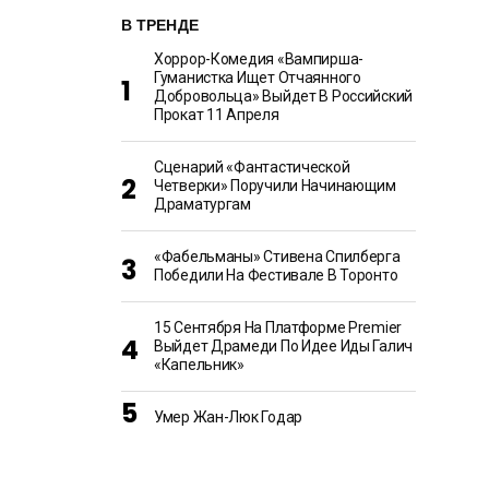
В ТРЕНДЕ
Хоррор-Комедия «Вампирша-
Гуманистка Ищет Отчаянного
Добровольца» Выйдет В Российский
Прокат 11 Апреля
Сценарий «Фантастической
Четверки» Поручили Начинающим
Драматургам
«Фабельманы» Стивена Спилберга
Победили На Фестивале В Торонто
15 Сентября На Платформе Premier
Выйдет Драмеди По Идее Иды Галич
«Капельник»
Умер Жан-Люк Годар