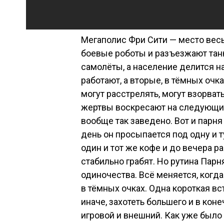
Мегаполис Фри Сити — место вес
боевые роботы и разъезжают тан
самолёты, а население делится на
работают, а вторые, в тёмных очка
могут расстрелять, могут взорвать
жертвы воскресают на следующий 
вообще так заведено. Вот и парн
день он просыпается под одну и 
один и тот же кофе и до вечера р
стабильно грабят. Но рутина Парня
одиночества. Всё меняется, когд
в тёмных очках. Одна короткая вс
иначе, захотеть большего и в кон
игровой и внешний. Как уже было