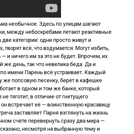
ьма необычное. Здесь по улицам шагают
ки, между небоскрёбами летают реактивные
 две категории: одни просто живут и
х, творят всё, что вздумается. Могут избить,
 — и ничего им за это не будет. Впрочем, их
же день, так что невелика беда. Да и
я по имени Парень всё устраивает. Каждый
ту же попсовую песенку, берёт в кафешке
аботает в одном и том же банке, который
 не тяготит, в отличие от гнетущего
а он встречает её — воинственную красавицу
треча заставляет Парня взглянуть на жизнь
ечном счёте перевернуть сразу два мира —
 сказано, несмотря на выбранную тему и