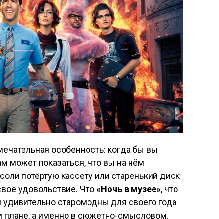
мечательная особенность: когда бы вы
ам может показаться, что вы на нём
есоли потёртую кассету или старенький диск
 своё удовольствие. Что
«Ночь в музее»
, что
удивительно старомодны для своего года
м плане, а именно в сюжетно-смысловом.