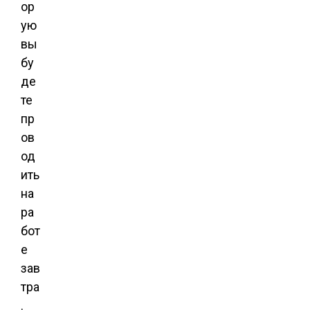
ор
ую
вы
бу
де
те
пр
ов
од
ить
на
ра
бот
е
зав
тра
.