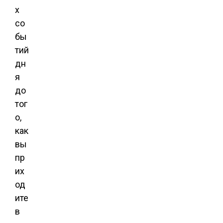
х
со
бы
тий
дн
я
до
тог
о,
как
вы
пр
их
од
ите
в