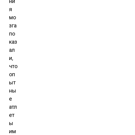
ни
я
мо
зга
по
каз
ал
и,
что
оп
ыт
ны
е
атл
ет
ы
им