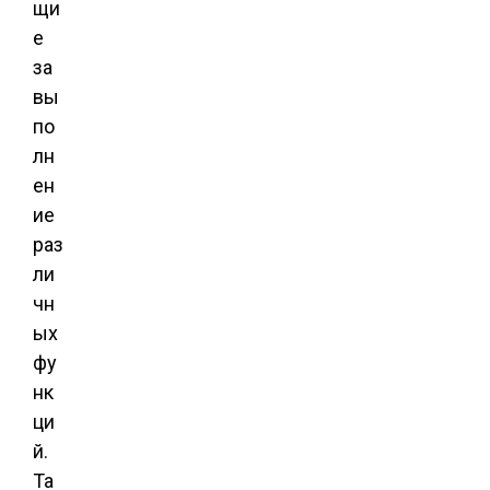
щи
е
за
вы
по
лн
ен
ие
раз
ли
чн
ых
фу
нк
ци
й.
Та