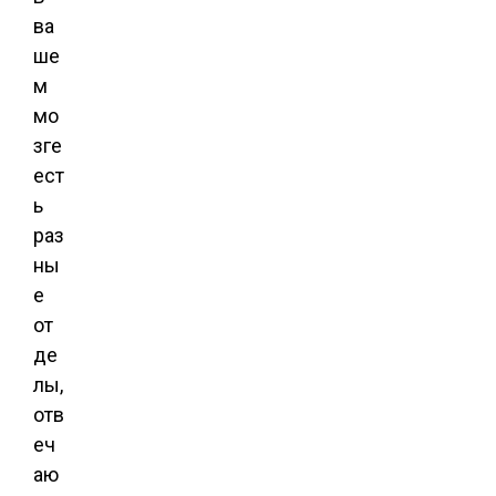
ва
ше
м
мо
зге
ест
ь
раз
ны
е
от
де
лы,
отв
еч
аю