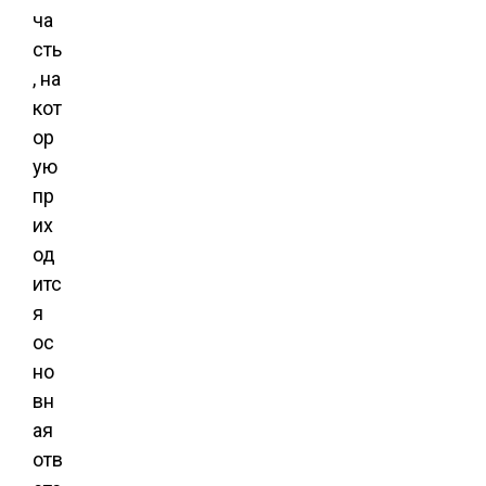
ча
сть
, на
кот
ор
ую
пр
их
од
итс
я
ос
но
вн
ая
отв