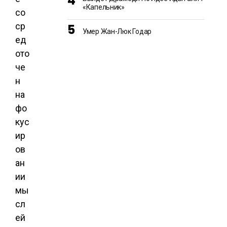
«Капельник»
со
ср
Умер Жан-Люк Годар
ед
ото
че
н
на
фо
кус
ир
ов
ан
ии
мы
сл
ей