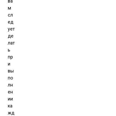
ва
м
сл
ед
ует
де
лат
ь
пр
и
вы
по
лн
ен
ии
ка
жд