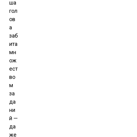
ша
гол
ов
а
заб
ита
мн
ож
ест
во
м
за
да
ни
й —
да
же