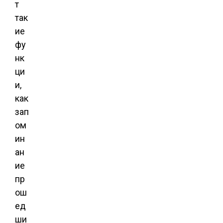
т
так
ие
фу
нк
ци
и,
как
зап
ом
ин
ан
ие
пр
ош
ед
ши