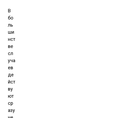
В
бо
ль
ши
нст
ве
сл
уча
ев
де
йст
ву
ют
ср
азу
не