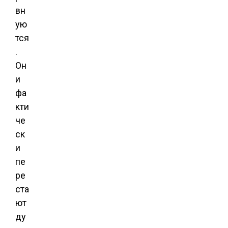
вн
ую
тся
.
Он
и
фа
кти
че
ск
и
пе
ре
ста
ют
ду