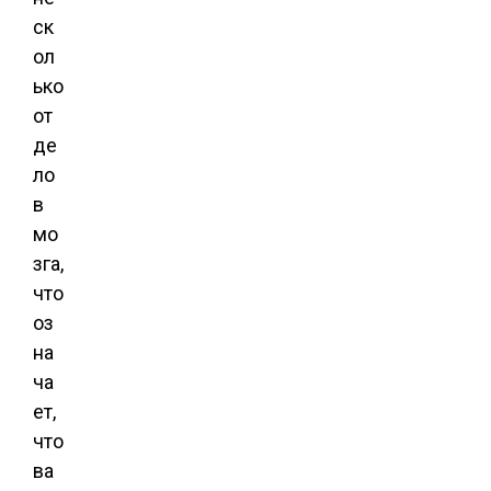
ск
ол
ько
от
де
ло
в
мо
зга,
что
оз
на
ча
ет,
что
ва