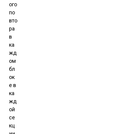
ого
по
вто
ра
в
ка
жд
ом
бл
ок
е в
ка
жд
ой
се
кц
ии.