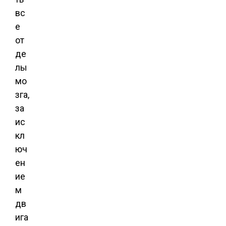
вс
е
от
де
лы
мо
зга,
за
ис
кл
юч
ен
ие
м
дв
ига