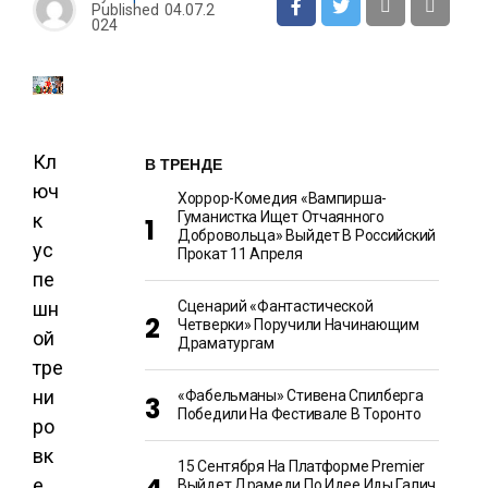
Published
04.07.2
024
Кл
В ТРЕНДЕ
юч
Хоррор-Комедия «Вампирша-
Гуманистка Ищет Отчаянного
к
Добровольца» Выйдет В Российский
ус
Прокат 11 Апреля
пе
Сценарий «Фантастической
шн
Четверки» Поручили Начинающим
ой
Драматургам
тре
ни
«Фабельманы» Стивена Спилберга
Победили На Фестивале В Торонто
ро
вк
15 Сентября На Платформе Premier
е
Выйдет Драмеди По Идее Иды Галич