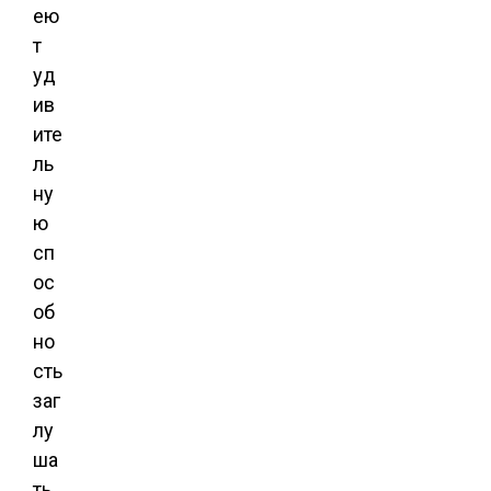
ею
т
уд
ив
ите
ль
ну
ю
сп
ос
об
но
сть
заг
лу
ша
ть