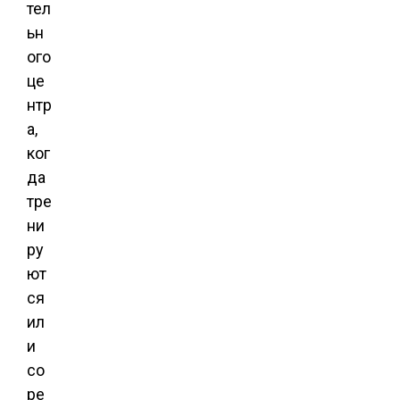
тел
ьн
ого
це
нтр
а,
ког
да
тре
ни
ру
ют
ся
ил
и
со
ре