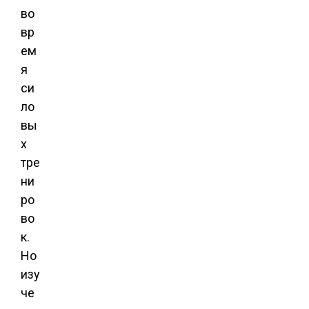
во
вр
ем
я
си
ло
вы
х
тре
ни
ро
во
к.
Но
изу
че