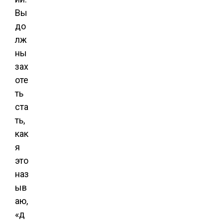
Вы
до
лж
ны
зах
оте
ть
ста
ть,
как
я
это
наз
ыв
аю,
«д