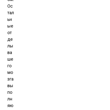
Ос
тал
ьн
ые
от
де
лы
ва
ше
го
мо
зга
вы
по
лн
яю