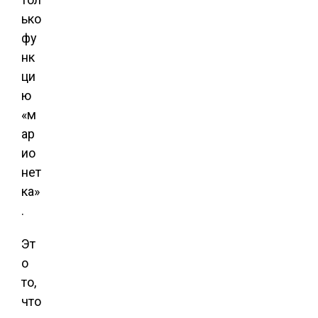
ько
фу
нк
ци
ю
«м
ар
ио
нет
ка»
.
Эт
о
то,
что