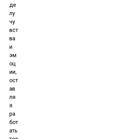
де
лу
чу
вст
ва
и
эм
оц
ии,
ост
ав
ля
я
ра
бот
ать
тол