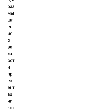
раз
мы
шл
ен
ия
о
ва
жн
ост
и
пр
ез
ент
ац
ии,
кот