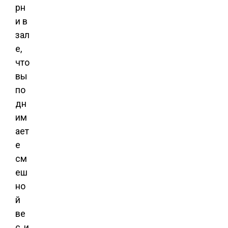
рн
и в
зал
е,
что
вы
по
дн
им
ает
е
см
еш
но
й
ве
с, и