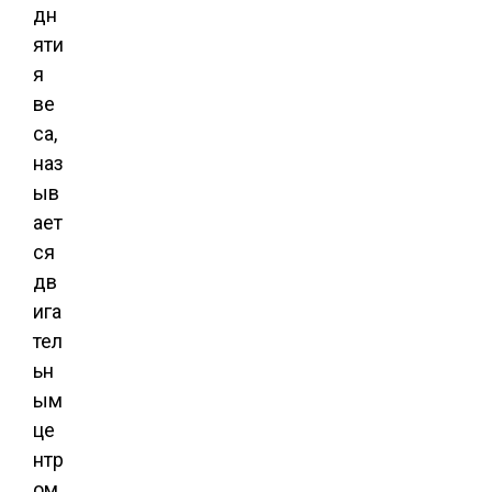
дн
яти
я
ве
са,
наз
ыв
ает
ся
дв
ига
тел
ьн
ым
це
нтр
ом.