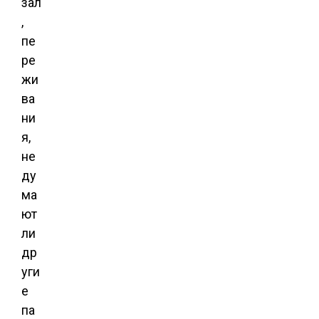
зал
,
пе
ре
жи
ва
ни
я,
не
ду
ма
ют
ли
др
уги
е
па