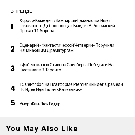
В ТРЕНДЕ
Хоррор-Комедия «Вампирша-Гуманистка Ищет
Отчаянного Добровольца» Выйдет В Российский
Прокат 11 Апреля
Сценарий «Фантастической Четверки» Поручили
Начинающим Драматургам
«Фабельманы» Стивена Спилберга Победили На
Фестивале В Торонто
15 Сентября На Платформе Premier Выйдет Драмеди
По Идее Иды Галич «Капельник»
Умер Жан-Люк Годар
You May Also Like