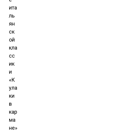
ита
ль
ян
ск
ой
кла
сс
ик
и
«К
ула
ки
в
кар
ма
не»