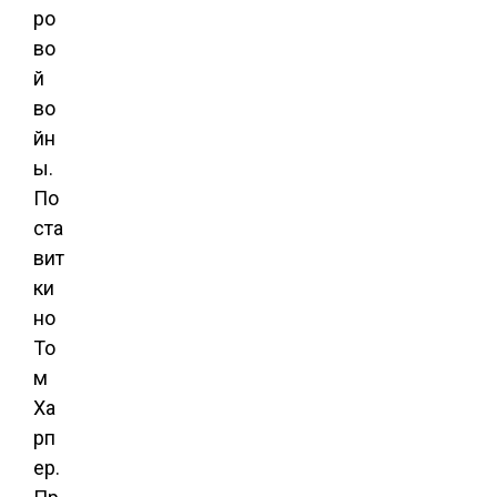
ро
во
й
во
йн
ы.
По
ста
вит
ки
но
То
м
Ха
рп
ер.