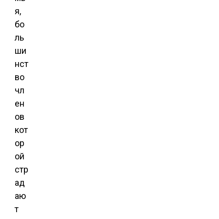
я,
бо
ль
ши
нст
во
чл
ен
ов
кот
ор
ой
стр
ад
аю
т