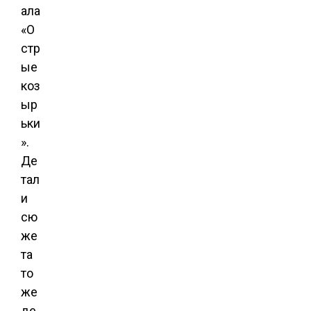
ала
«О
стр
ые
коз
ыр
ьки
».
Де
тал
и
сю
же
та
то
же
де