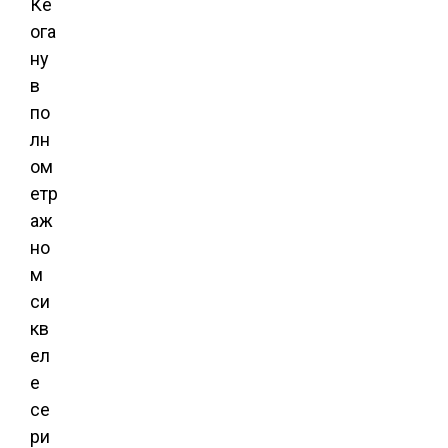
Ке
ога
ну
в
по
лн
ом
етр
аж
но
м
си
кв
ел
е
се
ри