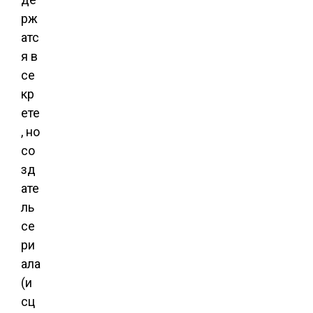
рж
атс
я в
се
кр
ете
, но
со
зд
ате
ль
се
ри
ала
(и
сц