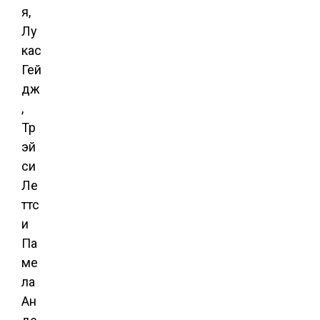
я,
Лу
кас
Гей
дж
,
Тр
эй
си
Ле
ттс
и
Па
ме
ла
Ан