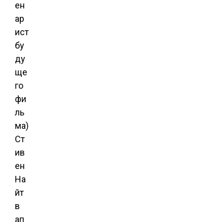
ен
ар
ист
бу
ду
ще
го
фи
ль
ма)
Ст
ив
ен
На
йт
в
ап