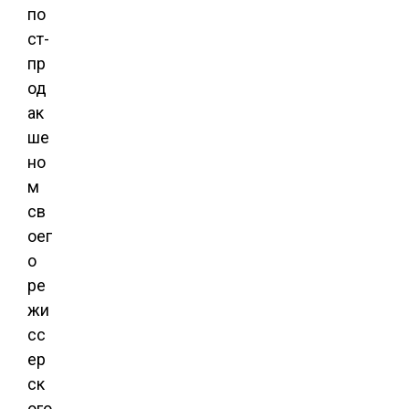
по
ст-
пр
од
ак
ше
но
м
св
оег
о
ре
жи
сс
ер
ск
ого