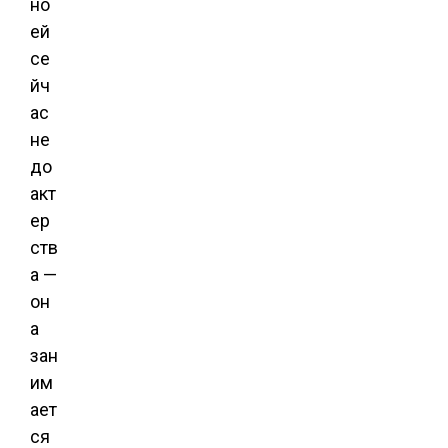
но
ей
се
йч
ас
не
до
акт
ер
ств
а —
он
а
зан
им
ает
ся