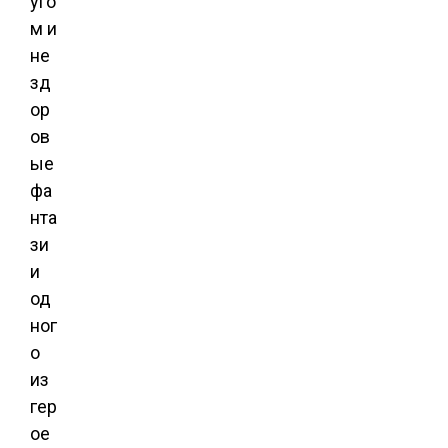
уго
м и
не
зд
ор
ов
ые
фа
нта
зи
и
од
ног
о
из
гер
ое