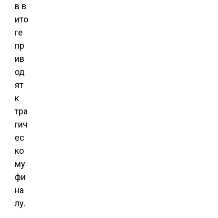
в в
ито
ге
пр
ив
од
ят
к
тра
гич
ес
ко
му
фи
на
лу.