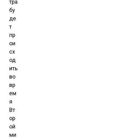
тра
бу
де
т
пр
ои
сх
од
ить
во
вр
ем
я
Вт
ор
ой
ми