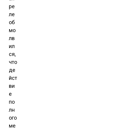
ре
ле
об
мо
лв
ил
ся,
что
де
йст
ви
е
по
лн
ого
ме