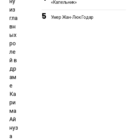
ну
«Капельник»
из
Умер Жан-Люк Годар
гла
вн
ых
ро
ле
й в
др
ам
е
Ка
ри
ма
Ай
нуз
а