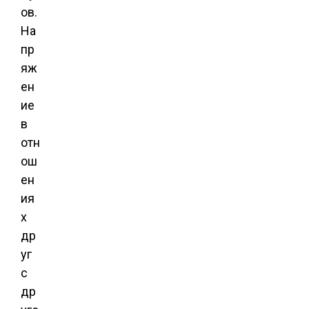
ов.
На
пр
яж
ен
ие
в
отн
ош
ен
ия
х
др
уг
с
др