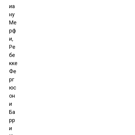
иа
ну
Ме
рф
и,
Ре
бе
кке
Фе
рг
юс
он
и
Ба
рр
и