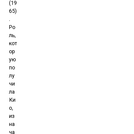
(19
65)
.
Ро
ль,
кот
ор
ую
по
лу
чи
ла
Ки
о,
из
на
ча