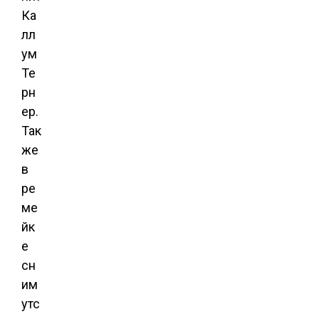
Ка
лл
ум
Те
рн
ер.
Так
же
в
ре
ме
йк
е
сн
им
утс