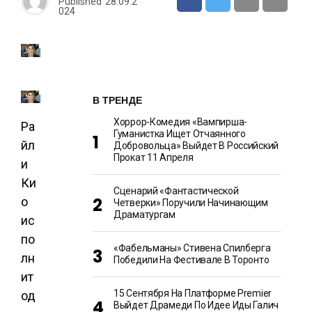
Published
28.09.2
024
В ТРЕНДЕ
Хоррор-Комедия «Вампирша-
Ра
Гуманистка Ищет Отчаянного
йл
Добровольца» Выйдет В Российский
Прокат 11 Апреля
и
Ки
Сценарий «Фантастической
о
Четверки» Поручили Начинающим
Драматургам
ис
по
«Фабельманы» Стивена Спилберга
лн
Победили На Фестивале В Торонто
ит
15 Сентября На Платформе Premier
од
Выйдет Драмеди По Идее Иды Галич