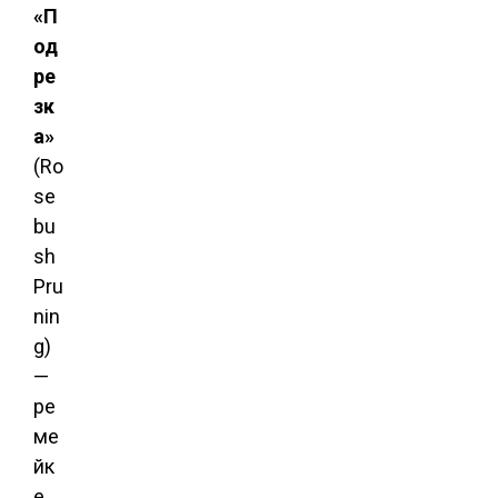
«П
од
ре
зк
а»
(Ro
se
bu
sh
Pru
nin
g)
—
ре
ме
йк
е