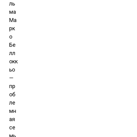
ль
ма
Ма
рк
о
Бе
лл
окк
ьо
—
пр
об
ле
мн
ая
се
мь