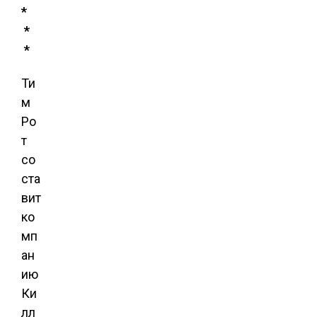
*
*
*
Ти
м
Ро
т
со
ста
вит
ко
мп
ан
ию
Ки
лл