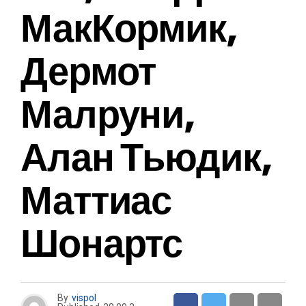
МакКормик,
Дермот
Малруни,
Алан Тьюдик,
Маттиас
Шонартс
By
vispol