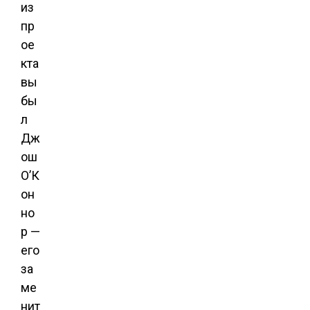
из
пр
ое
кта
вы
бы
л
Дж
ош
О’К
он
но
р —
его
за
ме
нит