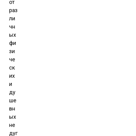
от
раз
ли
чн
ых
фи
зи
че
ск
их
и
ду
ше
вн
ых
не
дуг