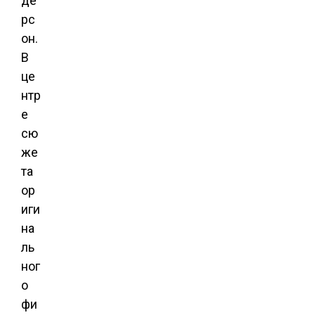
де
рс
он.
В
це
нтр
е
сю
же
та
ор
иги
на
ль
ног
о
фи