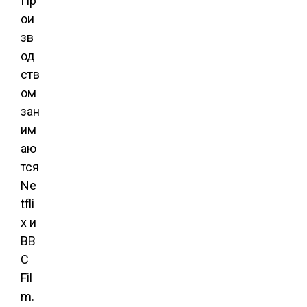
Пр
ои
зв
од
ств
ом
зан
им
аю
тся
Ne
tfli
x и
BB
C
Fil
m.