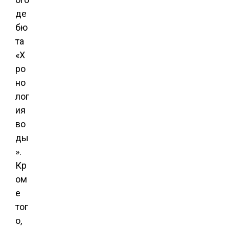
де
бю
та
«Х
ро
но
лог
ия
во
ды
».
Кр
ом
е
тог
о,