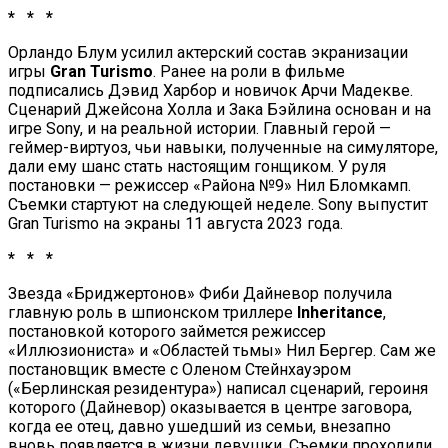
* * *
Орландо Блум усилил актерский состав экранизации
игры
Gran Turismo
. Ранее на роли в фильме
подписались Дэвид Харбор и новичок Арчи Мадекве.
Сценарий Джейсона Холла и Зака Бэйлина основан и на
игре Sony, и на реальной истории. Главный герой —
геймер-виртуоз, чьи навыки, полученные на симуляторе,
дали ему шанс стать настоящим гонщиком. У руля
постановки — режиссер «Района №9» Нил Бломкамп.
Съемки стартуют на следующей неделе. Sony выпустит
Gran Turismo на экраны 11 августа 2023 года.
* * *
Звезда «Бриджертонов» Фиби Дайневор получила
главную роль в шпионском триллере
Inheritance
,
постановкой которого займется режиссер
«Иллюзиониста» и «Областей тьмы» Нил Бергер. Сам же
постановщик вместе с Оленом Стейнхауэром
(«Берлинская резидентура») написал сценарий, героиня
которого (Дайневор) оказывается в центре заговора,
когда ее отец, давно ушедший из семьи, внезапно
вновь появляется в жизни девушки. Съемки проходили