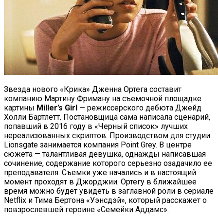
Звезда нового «Крика» Дженна Ортега составит
компанию Мартину Фриману на съемочной площадке
картины
Miller’s Girl
— режиссерского дебюта Джейд
Холли Бартлетт. Постановщица сама написала сценарий,
попавший в 2016 году в «Черный список» лучших
нереализованных скриптов. Производством для студии
Lionsgate занимается компания Point Grey. В центре
сюжета — талантливая девушка, однажды написавшая
сочинение, содержание которого серьезно озадачило ее
преподавателя. Съемки уже начались и в настоящий
момент проходят в Джорджии. Ортегу в ближайшее
время можно будет увидеть в заглавной роли в сериале
Netflix и Тима Бертона «Уэнсдэй», который расскажет о
повзрослевшей героине «Семейки Аддамс».