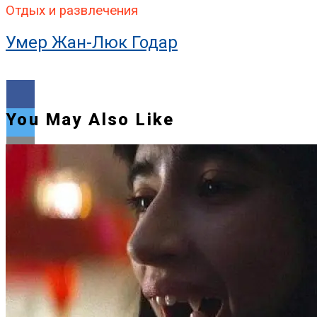
Отдых и развлечения
Умер Жан-Люк Годар
You May Also Like
Flipboard
Reddit
Pinterest
Whatsapp