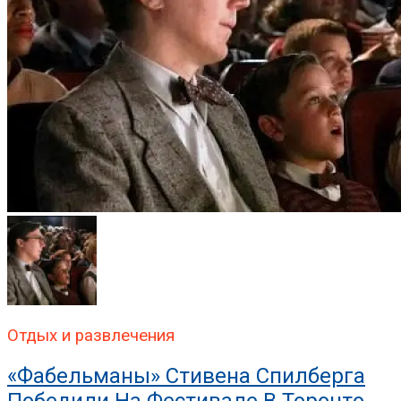
Отдых и развлечения
«Фабельманы» Стивена Спилберга
Победили На Фестивале В Торонто