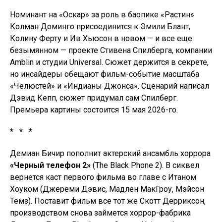
Номинант на «Оскар» за роль в баопике «Растин»
Колман Доминго присоединится к Эмили Блант,
Колину Ферту и Ив Хьюсон в новом — и все еще
безымянном — проекте Стивена Спилберга, компании
Amblin и студии Universal. Сюжет держится в секрете,
но инсайдеры обещают фильм-событие масштаба
«Челюстей» и «Индианы Джонса». Сценарий написал
Дэвид Кепп, сюжет придумал сам Спилберг.
Премьера картины состоится 15 мая 2026-го.
* * *
Демиан Бичир пополнит актерский ансамбль хоррора
«Черный телефон 2»
(The Black Phone 2). В сиквел
вернется каст первого фильма во главе с Итаном
Хоуком (Джереми Дэвис, Мадлен МакГроу, Мэйсон
Темз). Поставит фильм все тот же Скотт Дерриксон,
производством снова займется хоррор-фабрика