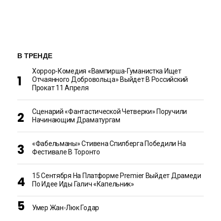
В ТРЕНДЕ
Хоррор-Комедия «Вампирша-Гуманистка Ищет
Отчаянного Добровольца» Выйдет В Российский
Прокат 11 Апреля
Сценарий «Фантастической Четверки» Поручили
Начинающим Драматургам
«Фабельманы» Стивена Спилберга Победили На
Фестивале В Торонто
15 Сентября На Платформе Premier Выйдет Драмеди
По Идее Иды Галич «Капельник»
Умер Жан-Люк Годар