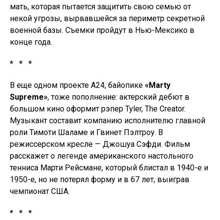
мать, которая пытается защитить свою семью от
некой угрозы, вырвавшейся за периметр секретной
военной базы. Съемки пройдут в Нью-Мексико в
конце года.
* * *
В еще одном проекте A24, байопике
«Marty
Supreme»
, тоже пополнение: актерский дебют в
большом кино оформит рэпер Tyler, The Creator.
Музыкант составит компанию исполнителю главной
роли Тимоти Шаламе и Гвинет Пэлтроу. В
режиссерском кресле — Джошуа Сэфди. Фильм
расскажет о легенде американского настольного
тенниса Марти Рейсмане, который блистал в 1940-е и
1950-е, но не потерял форму и в 67 лет, выиграв
чемпионат США.
* * *