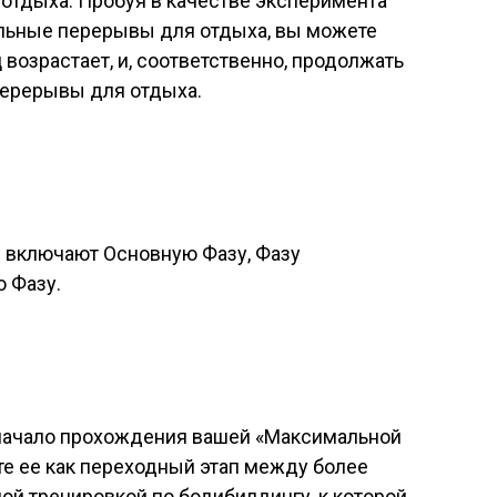
тдыха. Пробуя в качестве эксперимента
льные перерывы для отдыха, вы можете
возрастает, и, соответственно, продолжать
перерывы для отдыха.
ы
 включают Основную Фазу, Фазу
ю Фазу.
о начало прохождения вашей «Максимальной
те ее как переходный этап между более
й тренировкой по бодибилдингу, к которой