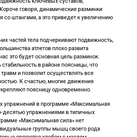
одвижность ключевых суставов,
 Короче говоря, динамические разминки
 со штангами, а это приведет к увеличению
их частей тела подчеркивают подвижность,
ольшинства атлетов плохо развита
нас это будет основная цель разминок.
 стабильность в районе поясницы, что
т травм и позволит осуществлять все
остью. К счастью, многие движения
укрепляют поясницу одновременно.
вых упражнений в программе «Максимальная
ью-десятью упражнениями в типичных
грамме «Максимальная сила» нет
ивидуальные группы мышц своего рода
торые являются хлебом с маслом