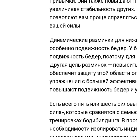
привычки. Они также повышают п
увеличивая стабильность других.
позволяют вам проще справляться
вашей силы.
Динамические разминки для нижн
особенно подвижность бедер. У б
подвижность бедер, поэтому для 
Другая цель разминок — повысить
обеспечит защиту этой области о
упражнения с большей эффективн
повышают подвижность бедер и 
Есть всего пять или шесть сило
сила», которые сравнятся с сем
тренировках бодибилдинга. В про
необходимости изолировать инд
односуставными движениями, ко