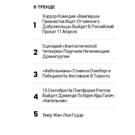
В ТРЕНДЕ
Хоррор-Комедия «Вампирша-
Гуманистка Ищет Отчаянного
Добровольца» Выйдет В Российский
Прокат 11 Апреля
Сценарий «Фантастической
Четверки» Поручили Начинающим
Драматургам
«Фабельманы» Стивена Спилберга
Победили На Фестивале В Торонто
15 Сентября На Платформе Premier
Выйдет Драмеди По Идее Иды Галич
«Капельник»
Умер Жан-Люк Годар