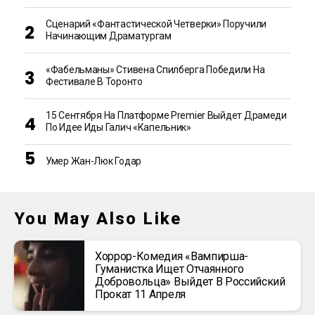
Сценарий «Фантастической Четверки» Поручили
Начинающим Драматургам
«Фабельманы» Стивена Спилберга Победили На
Фестивале В Торонто
15 Сентября На Платформе Premier Выйдет Драмеди
По Идее Иды Галич «Капельник»
Умер Жан-Люк Годар
You May Also Like
Хоррор-Комедия «Вампирша-
Гуманистка Ищет Отчаянного
Добровольца» Выйдет В Российский
Прокат 11 Апреля