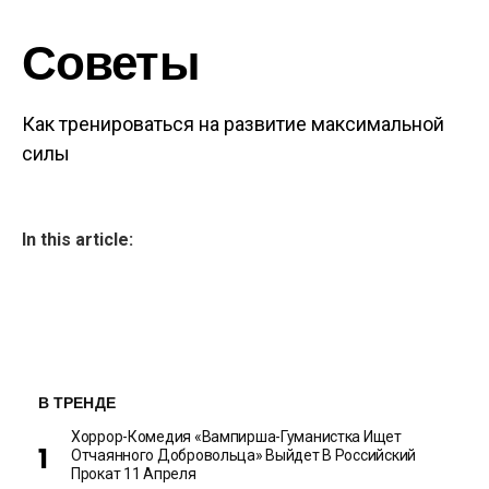
Советы
Как тренироваться на развитие максимальной
Навигация по
силы
записям
In this article:
В ТРЕНДЕ
Хоррор-Комедия «Вампирша-Гуманистка Ищет
Отчаянного Добровольца» Выйдет В Российский
Прокат 11 Апреля