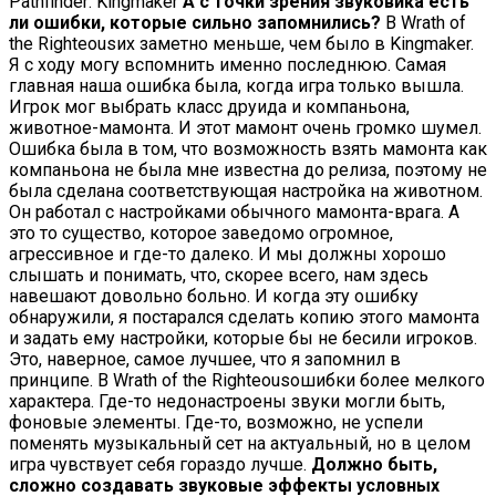
Pathfinder: Kingmaker
А с точки зрения звуковика есть
ли ошибки, которые сильно запомнились?
В Wrath of
the Righteousих заметно меньше, чем было в Kingmaker.
Я с ходу могу вспомнить именно последнюю. Самая
главная наша ошибка была, когда игра только вышла.
Игрок мог выбрать класс друида и компаньона,
животное-мамонта. И этот мамонт очень громко шумел.
Ошибка была в том, что возможность взять мамонта как
компаньона не была мне известна до релиза, поэтому не
была сделана соответствующая настройка на животном.
Он работал с настройками обычного мамонта-врага. А
это то существо, которое заведомо огромное,
агрессивное и где-то далеко. И мы должны хорошо
слышать и понимать, что, скорее всего, нам здесь
навешают довольно больно. И когда эту ошибку
обнаружили, я постарался сделать копию этого мамонта
и задать ему настройки, которые бы не бесили игроков.
Это, наверное, самое лучшее, что я запомнил в
принципе. В Wrath of the Righteousошибки более мелкого
характера. Где-то недонастроены звуки могли быть,
фоновые элементы. Где-то, возможно, не успели
поменять музыкальный сет на актуальный, но в целом
игра чувствует себя гораздо лучше.
Должно быть,
сложно создавать звуковые эффекты условных