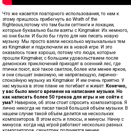
Что же касается повторного использования, то нам к
этому пришлось прибегнуть во Wrath of the
Righteous,потому что там были сеттинги и локации,
которые буквально были взяты с Kingmaker. Их немного,
но они были. И было бы глупо для них писать новую
музыку. Мы просто взяли несколько музыкальных тем
из Kingmaker и подключили их в новой игре. И это
оказалось тоже хорошо, потому что люди, которые
прошли Kingmaker, с большим удовольствием после
демонских приключений приходят в осенний лес, где
птички поют, всё такое светлое, более или менее яркое,
и они слышат знакомую, не напрягающую, лирично-
спокойную музыку из Kingmaker. И им очень приятно. У
нас музыка в этом плане не погибает и живёт.
Конечно,
у вас было много времени на написание музыки. Но
как написать более 50 треков для игры и не сойти с
ума?
Наверное, об этом стоит спросить композиторов. Я
лично никогда не писал такой большой объём музыки. В
нашем случае такой объём делится на нескольких
композиторов. В этом есть и плюсы, и минусы. Начну с
минусов: когда над игрой работают несколько разных
композиторов, саундтрек получается менее