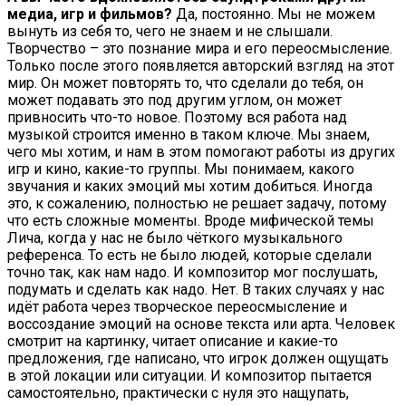
медиа, игр и фильмов?
Да, постоянно. Мы не можем
вынуть из себя то, чего не знаем и не слышали.
Творчество – это познание мира и его переосмысление.
Только после этого появляется авторский взгляд на этот
мир. Он может повторять то, что сделали до тебя, он
может подавать это под другим углом, он может
привносить что-то новое. Поэтому вся работа над
музыкой строится именно в таком ключе. Мы знаем,
чего мы хотим, и нам в этом помогают работы из других
игр и кино, какие-то группы. Мы понимаем, какого
звучания и каких эмоций мы хотим добиться. Иногда
это, к сожалению, полностью не решает задачу, потому
что есть сложные моменты. Вроде мифической темы
Лича, когда у нас не было чёткого музыкального
референса. То есть не было людей, которые сделали
точно так, как нам надо. И композитор мог послушать,
подумать и сделать как надо. Нет. В таких случаях у нас
идёт работа через творческое переосмысление и
воссоздание эмоций на основе текста или арта. Человек
смотрит на картинку, читает описание и какие-то
предложения, где написано, что игрок должен ощущать
в этой локации или ситуации. И композитор пытается
самостоятельно, практически с нуля это нащупать,