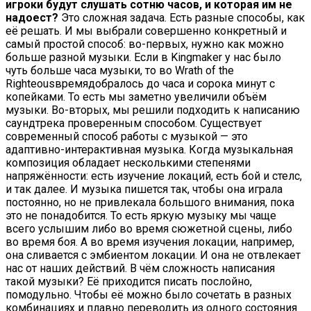
игроки будут слушать сотню часов, и которая им не
надоест?
Это сложная задача. Есть разные способы, как
её решать. И мы выбрали совершенно конкретный и
самый простой способ: во-первых, нужно как можно
больше разной музыки. Если в Kingmaker у нас было
чуть больше часа музыки, то во Wrath of the
Righteousвремядобралось до часа и сорока минут с
копейками. То есть мы заметно увеличили объём
музыки. Во-вторых, мы решили подходить к написанию
саундтрека проверенным способом. Существует
современный способ работы с музыкой — это
адаптивно-интерактивная музыка. Когда музыкальная
композиция обладает несколькими степенями
напряжённости: есть изучение локаций, есть бой и стелс,
и так далее. И музыка пишется так, чтобы она играла
постоянно, но не привлекала большого внимания, пока
это не понадобится. То есть яркую музыку мы чаще
всего услышим либо во время сюжетной сцены, либо
во время боя. А во время изучения локации, например,
она сливается с эмбиентом локации. И она не отвлекает
нас от наших действий. В чём сложность написания
такой музыки? Её приходится писать послойно,
помодульно. Чтобы её можно было сочетать в разных
комбинациях и плавно переводить из одного состояния