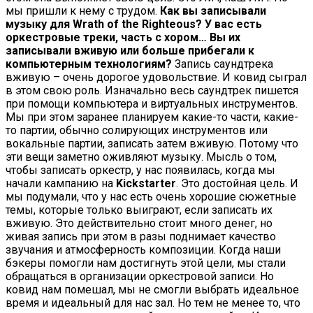
мы пришли к нему с трудом.
Как вы записывали
музыку для Wrath of the Righteous? У вас есть
оркестровые треки, часть с хором… Вы их
записывали вживую или больше прибегали к
компьютерным технологиям?
Запись саундтрека
вживую – очень дорогое удовольствие. И ковид сыграл
в этом свою роль. Изначально весь саундтрек пишется
при помощи компьютера и виртуальных инструментов.
Мы при этом заранее планируем какие-то части, какие-
то партии, обычно солирующих инструментов или
вокальные партии, записать затем вживую. Потому что
эти вещи заметно оживляют музыку. Мысль о том,
чтобы записать оркестр, у нас появилась, когда мы
начали кампанию на
Kickstarter
. Это достойная цель. И
мы подумали, что у нас есть очень хорошие сюжетные
темы, которые только выиграют, если записать их
вживую. Это действительно стоит много денег, но
живая запись при этом в разы поднимает качество
звучания и атмосферность композиции. Когда наши
бэкеры помогли нам достигнуть этой цели, мы стали
обращаться в организации оркестровой записи. Но
ковид нам помешал, мы не смогли выбрать идеальное
время и идеальный для нас зал. Но тем не менее то, что