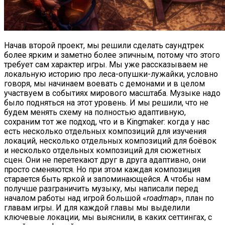
Начав второй проект, мы решили сделать саундтрек
более ярким и заметно более эпичным, потому что этого
требует сам характер игры. Мы уже рассказываем не
локальную историю про леса-опушки-лужайки, условно
говоря, мы начинаем воевать с демонами и в целом
участвуем в событиях мирового масштаба. Музыке надо
было подняться на этот уровень. И мы решили, что не
будем менять схему на полностью адаптивную,
сохраним тот же подход, что и в Kingmaker: когда у нас
есть несколько отдельных композиций для изучения
локаций, несколько отдельных композиций для боёвок
и несколько отдельных композиций для сюжетных
сцен. Они не перетекают друг в друга адаптивно, они
просто сменяются. Но при этом каждая композиция
старается быть яркой и запоминающейся. А чтобы нам
получше разграничить музыку, мы написали перед
началом работы над игрой большой «
roadmap
», план по
главам игры. И для каждой главы мы выделили
ключевые локации, мы выяснили, в каких сеттингах, с