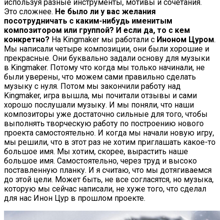
используя разные инструменты, мотивы и сочетания.
Это сложнее.
Не было ли у вас желания
посотрудничать с каким-нибудь именитым
композитором или группой? И если да, то с кем
конкретно?
На Kingmaker мы работали с
Иноном Цуром
.
Мы написали четыре композиции, они были хорошие и
прекрасные. Они буквально задали основу для музыки
в Kingmaker. Потому что когда мы только начинали, не
были уверены, что можем сами правильно сделать
музыку с нуля. Потом мы закончили работу над
Kingmaker, игра вышла, мы почитали отзывы и сами
хорошо послушали музыку. И мы поняли, что наши
композиторы уже достаточно сильные для того, чтобы
выполнять творческую работу по построению нового
проекта самостоятельно. И когда мы начали новую игру,
мы решили, что в этот раз не хотим приглашать какое-то
большое имя. Мы хотим, скорее, вырастить наше
большое имя. Самостоятельно, через труд и высоко
поставленную планку. И я считаю, что мы дотягиваемся
до этой цели. Может быть, не все согласятся, но музыка,
которую мы сейчас написали, не хуже того, что сделал
для нас Инон Цур в прошлом проекте.