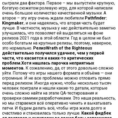
сыграли два фактора. Первое – мы выпустили крупную,
богатую сюжетом ролевую игру, для которой написали
очень большое количество качественной музыки. А
второе – эту игру очень ждали любители
Pathfinder:
Kingmaker
, и они надеялись, что вторая часть будет
лучше. В частности, музыка у нас действительно заметно
улучшилась, что позволяет ей выделяться на фоне
релизов 2021 года в этой области. Год в целом не был
особо богатым на крупные релизы, поэтому, наверное,
это нормально.
Релиз
Wrath
of
the
Righteous
действительно получился удачнее, чем у первой
части, что касается и каких-то критических
проблем.
Хотя нашлась парочка неприятных
моментов.
К сожалению, да, от этого довольно сложно
уйти. Потому что игры нашего формата и объёма — они
огромные. И не все проблемы можно отловить прямо
перед релизом. Иногда нужно, чтобы несколько тысяч
человек поиграли и нашли какие-то детали, которые
очень сложно найти на этапе QA-тестирования и
проверки самими разработчиками. Это наша реальность,
но мы стараемся всё оперативно чинить и выкатывать
патчи. И будем делать всё, чтобы игра жила долго и
счастливо и становилась только лучше.
Какой фидбек