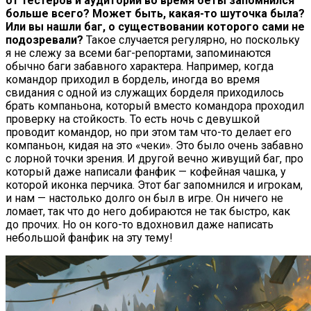
от тестеров и аудитории во время беты запомнился
больше всего? Может быть, какая-то шуточка была?
Или вы нашли баг, о существовании которого сами не
подозревали?
Такое случается регулярно, но поскольку
я не слежу за всеми баг-репортами, запоминаются
обычно баги забавного характера. Например, когда
командор приходил в бордель, иногда во время
свидания с одной из служащих борделя приходилось
брать компаньона, который вместо командора проходил
проверку на стойкость. То есть ночь с девушкой
проводит командор, но при этом там что-то делает его
компаньон, кидая на это «чеки». Это было очень забавно
с лорной точки зрения. И другой вечно живущий баг, про
который даже написали фанфик — кофейная чашка, у
которой иконка перчика. Этот баг запомнился и игрокам,
и нам — настолько долго он был в игре. Он ничего не
ломает, так что до него добираются не так быстро, как
до прочих. Но он кого-то вдохновил даже написать
небольшой фанфик на эту тему!