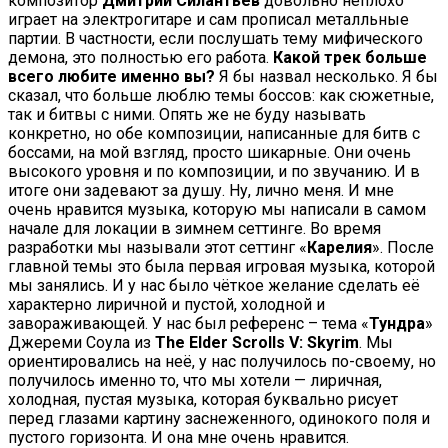
композитор
Дмитрий Силантьев
довольно неплохо
играет на электрогитаре и сам прописал металльные
партии. В частности, если послушать тему мифического
демона, это полностью его работа.
Какой трек больше
всего любите именно вы?
Я бы назвал несколько. Я бы
сказал, что больше люблю темы боссов: как сюжетные,
так и битвы с ними. Опять же не буду называть
конкретно, но обе композиции, написанные для битв с
боссами, на мой взгляд, просто шикарные. Они очень
высокого уровня и по композиции, и по звучанию. И в
итоге они задевают за душу. Ну, лично меня. И мне
очень нравится музыка, которую мы написали в самом
начале для локации в зимнем сеттинге. Во время
разработки мы называли этот сеттинг «
Карелия
». После
главной темы это была первая игровая музыка, которой
мы занялись. И у нас было чёткое желание сделать её
характерно лиричной и пустой, холодной и
завораживающей. У нас был референс – тема «
Тундра
»
Джереми Соула из
The Elder Scrolls V: Skyrim
. Мы
ориентировались на неё, у нас получилось по-своему, но
получилось именно то, что мы хотели — лиричная,
холодная, пустая музыка, которая буквально рисует
перед глазами картину заснеженного, одинокого поля и
пустого горизонта. И она мне очень нравится.