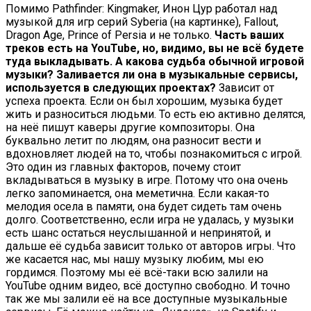
Помимо Pathfinder: Kingmaker, Инон Цур работал над
музыкой для игр серий Syberia (на картинке), Fallout,
Dragon Age, Prince of Persia и не только.
Часть ваших
треков есть на YouTube, но, видимо, вы не всё будете
туда выкладывать
. А какова судьба обычной игровой
музыки? Заливается ли она в музыкальные сервисы,
используется в следующих проектах?
Зависит от
успеха проекта. Если он был хорошим, музыка будет
жить и разноситься людьми. То есть ею активно делятся,
на неё пишут каверы другие композиторы. Она
буквально летит по людям, она разносит вести и
вдохновляет людей на то, чтобы познакомиться с игрой.
Это один из главных факторов, почему стоит
вкладываться в музыку в игре. Потому что она очень
легко запоминается, она меметична. Если какая-то
мелодия осела в памяти, она будет сидеть там очень
долго. Соответственно, если игра не удалась, у музыки
есть шанс остаться неуслышанной и непринятой, и
дальше её судьба зависит только от авторов игры. Что
же касается нас, мы нашу музыку любим, мы ею
гордимся. Поэтому мы её всё-таки всю залили на
YouTube одним видео, всё доступно свободно. И точно
так же мы залили её на все доступные музыкальные