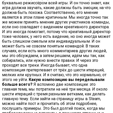
буквально режиссёром всей игры. И он точно знает, как
игра должна звучать, какие должны быть эмоции, на что
должна быть похожа. Соответственно, его мнение
является в этом плане критичным. Мы иногда точно так
же можем принять мнение других участников команды,
если оно совпадает с видением креативного директора.
И это иногда помогает, потому что креативный директор
тоже человек, у него есть видение, но оно иногда может
быть слишком смелым или индивидуальным. И он
может быть не совсем понятым командой. В таких
случаях, если есть много комментариев других людей,
мы это обсуждаем, а затем решаем, идём мы так, как
собирались, или нужно внести правки. И через это
проходят все треки. Иногда бывает, что одна
композиция претерпевает от трёх до шести итераций,
мелких или крупных. И я считаю, что это нормально, от
этого не уйти.
Какую композицию вы переделывали
больше всего?
Я вспомню две композиции: это
главная тема, мы потратили на неё три месяца. И около
шести итераций с тремя разными ветками, как делать
главную тему. Если зайти на страницу игры в Steam,
можно найти пост и прочитать об этом подробнее,
послушать примеры. Это был долгий поиск, когда мы