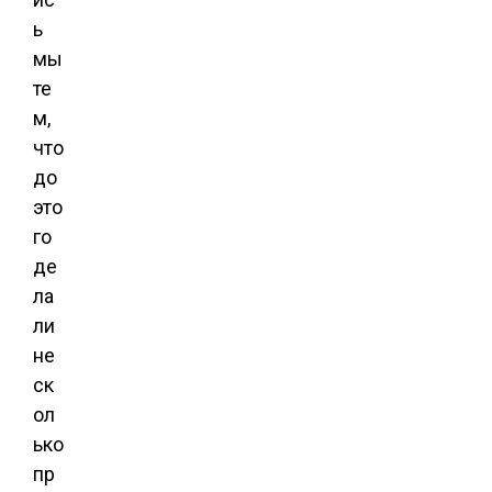
ь
мы
те
м,
что
до
это
го
де
ла
ли
не
ск
ол
ько
пр