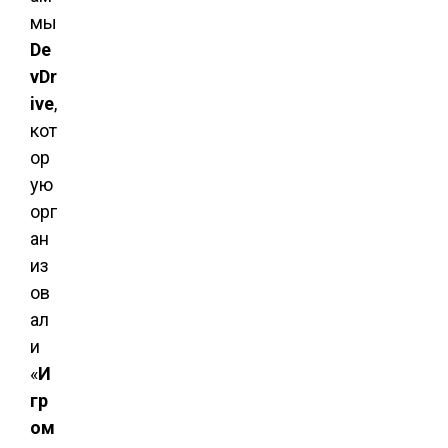
мы
De
vDr
ive
,
кот
ор
ую
орг
ан
из
ов
ал
и
«
И
гр
ом