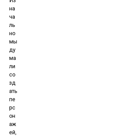
Из
на
ча
ль
но
мы
ду
ма
ли
со
зд
ать
пе
рс
он
аж
ей,