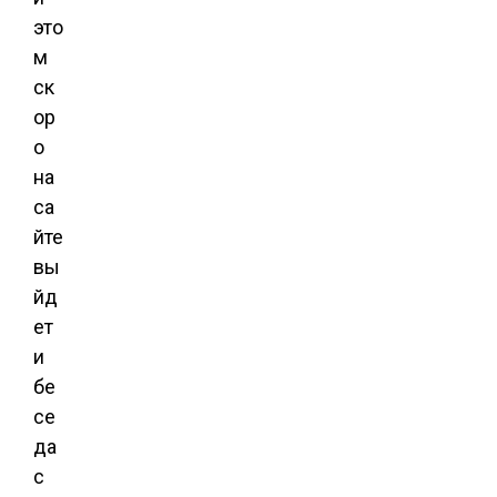
это
м
ск
ор
о
на
са
йте
вы
йд
ет
и
бе
се
да
с