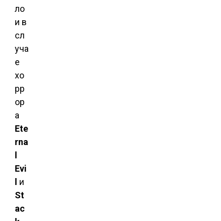
ло
и в
сл
уча
е
хо
рр
ор
а
Ete
rna
l
Evi
l
и
St
ac