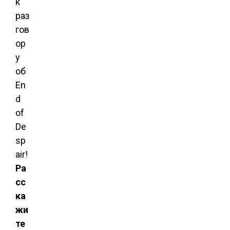
к
раз
гов
ор
у
об
En
d
of
De
sp
air!
Ра
сс
ка
жи
те