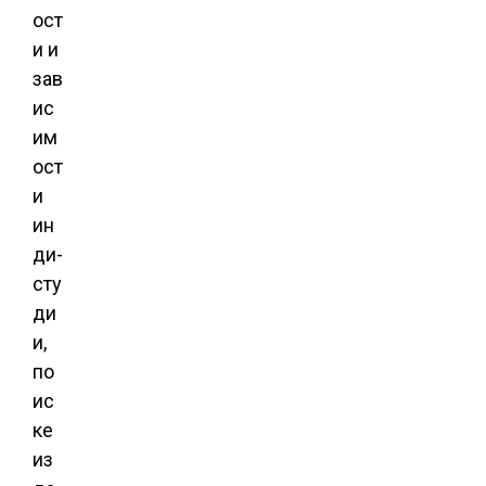
ост
и и
зав
ис
им
ост
и
ин
ди-
сту
ди
и,
по
ис
ке
из