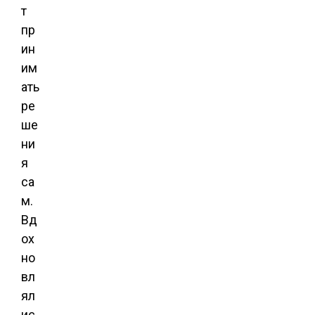
т
пр
ин
им
ать
ре
ше
ни
я
са
м.
Вд
ох
но
вл
ял
ис