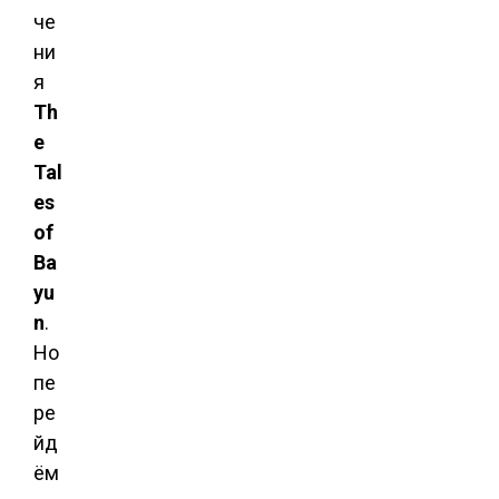
че
ни
я
Th
e
Tal
es
of
Ba
yu
n
.
Но
пе
ре
йд
ём