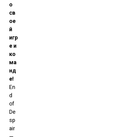
о
св
ое
й
игр
е и
ко
ма
нд
е!
En
d
of
De
sp
air
—