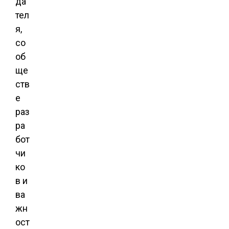
да
тел
я,
со
об
ще
ств
е
раз
ра
бот
чи
ко
в и
ва
жн
ост