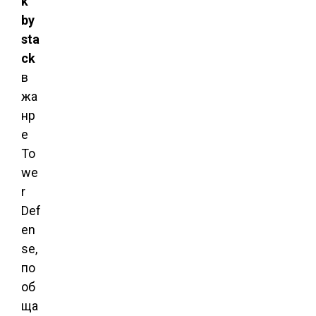
k
by
sta
ck
в
жа
нр
е
To
we
r
Def
en
se,
по
об
ща