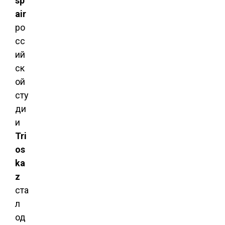
sp
air
ро
сс
ий
ск
ой
сту
ди
и
Tri
os
ka
z
ста
л
од