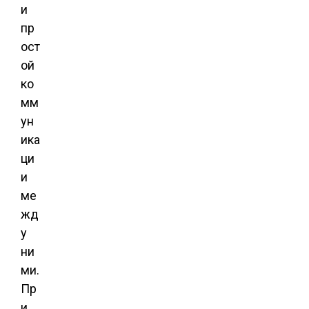
и
пр
ост
ой
ко
мм
ун
ика
ци
и
ме
жд
у
ни
ми.
Пр
и