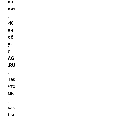
ан
ия
»
,
«
К
ан
об
у
»
и
AG
.RU
.
Так
что
мы
,
как
бы