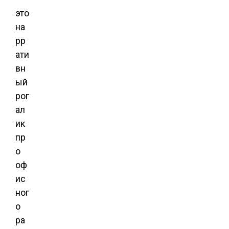
это
на
рр
ати
вн
ый
рог
ал
ик
пр
о
оф
ис
ног
о
ра