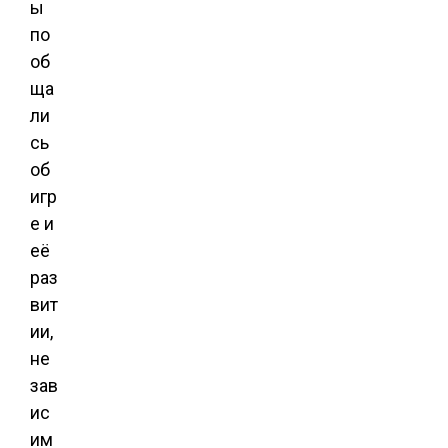
ы
по
об
ща
ли
сь
об
игр
е и
её
раз
вит
ии,
не
зав
ис
им