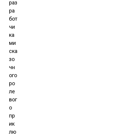
раз
ра
бот
чи
ка
ми
ска
зо
чн
ого
ро
ле
вог
о
пр
ик
лю