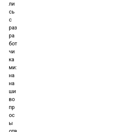
ли
сь
с
раз
ра
бот
чи
ка
ми:
на
на
ши
во
пр
ос
ы
отв