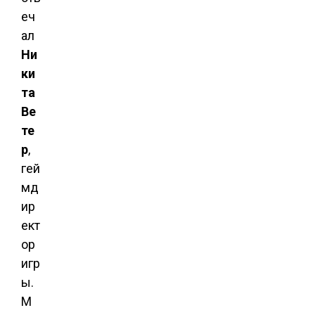
еч
ал
Ни
ки
та
Ве
те
р
,
гей
мд
ир
ект
ор
игр
ы.
М