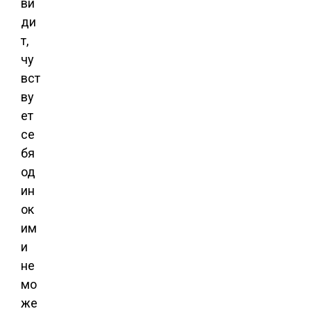
ви
ди
т,
чу
вст
ву
ет
се
бя
од
ин
ок
им
и
не
мо
же