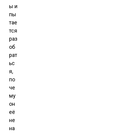
ы и
пы
тае
тся
раз
об
рат
ьс
я,
по
че
му
он
её
не
на