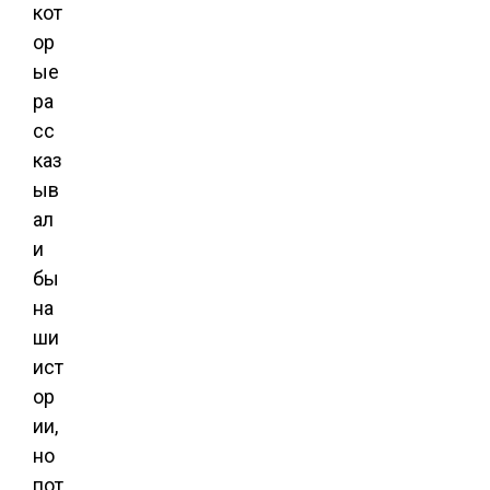
кот
ор
ые
ра
сс
каз
ыв
ал
и
бы
на
ши
ист
ор
ии,
но
пот