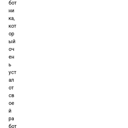
бот
ни
ка,
кот
ор
ый
оч
ен
ь
уст
ал
от
св
ое
й
ра
бот