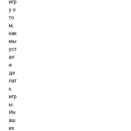
игр
у о
то
м,
как
мы
уст
ал
и
де
лат
ь
игр
ы.
Ин
аш
их