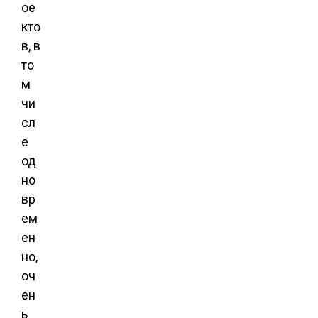
ое
кто
в, в
то
м
чи
сл
е
од
но
вр
ем
ен
но,
оч
ен
ь