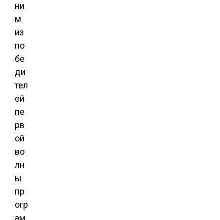
ни
м
из
по
бе
ди
тел
ей
пе
рв
ой
во
лн
ы
пр
огр
ам