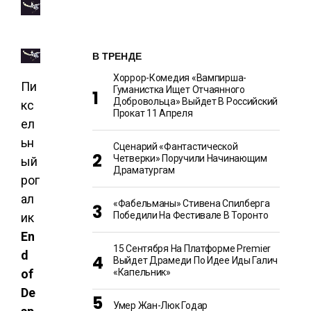
В ТРЕНДЕ
Хоррор-Комедия «Вампирша-
Пи
Гуманистка Ищет Отчаянного
Добровольца» Выйдет В Российский
кс
Прокат 11 Апреля
ел
ьн
Сценарий «Фантастической
Четверки» Поручили Начинающим
ый
Драматургам
рог
ал
«Фабельманы» Стивена Спилберга
Победили На Фестивале В Торонто
ик
En
15 Сентября На Платформе Premier
d
Выйдет Драмеди По Идее Иды Галич
«Капельник»
of
De
Умер Жан-Люк Годар