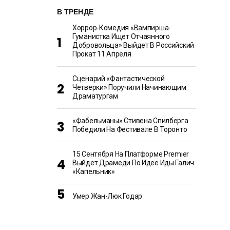
В ТРЕНДЕ
Хоррор-Комедия «Вампирша-
Гуманистка Ищет Отчаянного
Добровольца» Выйдет В Российский
Прокат 11 Апреля
Сценарий «Фантастической
Четверки» Поручили Начинающим
Драматургам
«Фабельманы» Стивена Спилберга
Победили На Фестивале В Торонто
15 Сентября На Платформе Premier
Выйдет Драмеди По Идее Иды Галич
«Капельник»
Умер Жан-Люк Годар