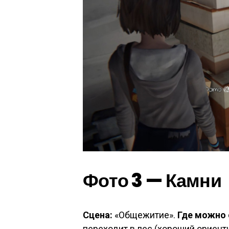
Фото 3 — Камни
Сцена:
«Общежитие».
Где можно 
переходит в лес (хороший ориент