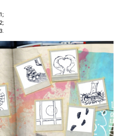
1;
2;
3.