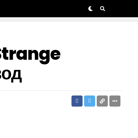
 Strange
зод