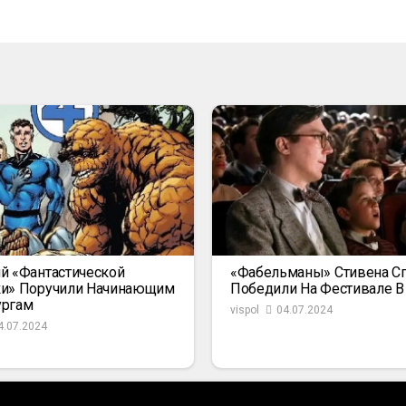
й «Фантастической
«Фабельманы» Стивена С
ки» Поручили Начинающим
Победили На Фестивале В
ургам
vispol
04.07.2024
4.07.2024