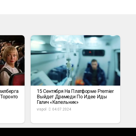
пилберга
15 Сентября На Платформе Premier
 Торонто
Выйдет Драмеди По Идее Иды
Галич «Капельник»
vispol
04.07.2024