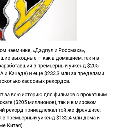
ом наемнике, «Дэдпул и Росомаха»,
шие выходные — как в домашнем, так и в
заработавший в премьерный уикенд $205
А и Канаде) и еще $233,3 млн за пределами
есколько кассовых рекордов.
арт за всю историю для фильмов с прокатным
кате ($205 миллионов), так и в мировом
щий рекорд принадлежал той же франшизе:
л в премьерный уикенд $132,4 млн дома и
ме Китая).