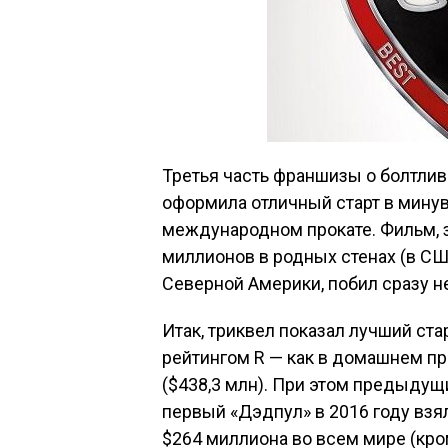
Третья часть франшизы о болтлив
оформила отличный старт в минув
международном прокате. Фильм, 
миллионов в родных стенах (в СШ
Северной Америки, побил сразу н
Итак, триквел показал лучший ст
рейтингом R — как в домашнем про
($438,3 млн). При этом предыду
первый «Дэдпул» в 2016 году взя
$264 миллиона во всем мире (кро