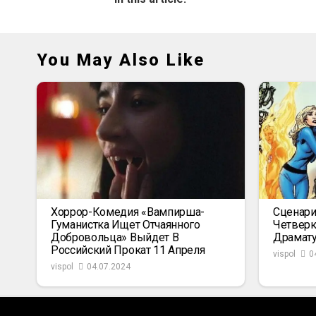
You May Also Like
Хоррор-Комедия «Вампирша-
Сценари
Гуманистка Ищет Отчаянного
Четвер
Добровольца» Выйдет В
Драмат
Российский Прокат 11 Апреля
vispol
0
vispol
04.07.2024