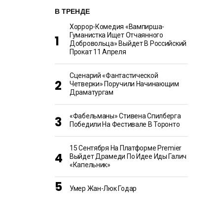
В ТРЕНДЕ
Хоррор-Комедия «Вампирша-
Гуманистка Ищет Отчаянного
Добровольца» Выйдет В Российский
Прокат 11 Апреля
Сценарий «Фантастической
Четверки» Поручили Начинающим
Драматургам
«Фабельманы» Стивена Спилберга
Победили На Фестивале В Торонто
15 Сентября На Платформе Premier
Выйдет Драмеди По Идее Иды Галич
«Капельник»
Умер Жан-Люк Годар