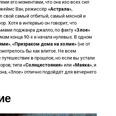
 теми его моментами, что она изо всех сил
жеймс Ван, режиссёр
«Астрала»
,
ял свой самый отбитый, самый мясной и
р. Хотя в интервью он говорит, что
ьмами поджанра джалло, по факту
«Злое»
кам конца 90-х и начала нулевых. В одном
ями»
,
«Призраком дома на холме»
(не от
 смотрелось бы как влитое. Не всем
 путешествие в прошлое, но если вы устали
оров, типа
«Солнцестояния»
или
«Маяка»
, и
она, «Злое» отлично подойдёт для вечернего
ие