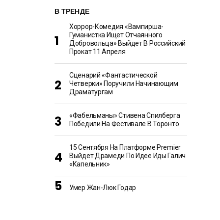
В ТРЕНДЕ
Хоррор-Комедия «Вампирша-
Гуманистка Ищет Отчаянного
Добровольца» Выйдет В Российский
Прокат 11 Апреля
Сценарий «Фантастической
Четверки» Поручили Начинающим
Драматургам
«Фабельманы» Стивена Спилберга
Победили На Фестивале В Торонто
15 Сентября На Платформе Premier
Выйдет Драмеди По Идее Иды Галич
«Капельник»
Умер Жан-Люк Годар