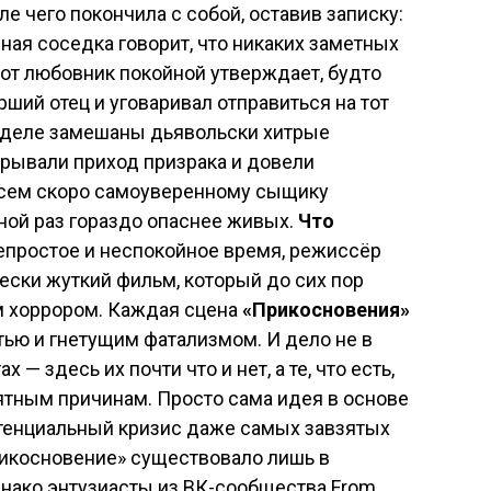
е чего покончила с собой, оставив записку:
ная соседка говорит, что никаких заметных
вот любовник покойной утверждает, будто
ший отец и уговаривал отправиться на тот
 в деле замешаны дьявольски хитрые
грывали приход призрака и довели
всем скоро самоуверенному сыщику
иной раз гораздо опаснее живых.
Что
непростое и неспокойное время, режиссёр
чески жуткий фильм, который до сих пор
м хоррором. Каждая сцена
«Прикосновения»
ью и гнетущим фатализмом. И дело не в
 — здесь их почти что и нет, а те, что есть,
ятным причинам. Просто сама идея в основе
стенциальный кризис даже самых завзятых
рикосновение» существовало лишь в
днако энтузиасты из ВК-сообщества From