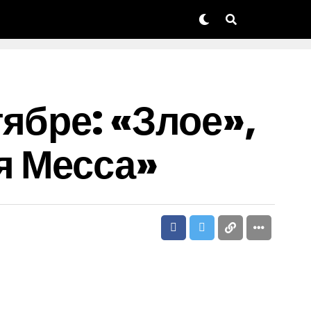
ябре: «Злое»,
я Месса»