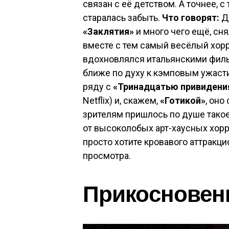
связан с её детством. А точнее, с
старалась забыть.
Что говорят:
Д
«Заклятия»
и много чего ещё, сн
вместе с тем самый весёлый хорро
вдохновлялся итальянскими фил
ближе по духу к кэмповым ужасти
ряду с
«Тринадцатью привидени
Netflix) и, скажем,
«Готикой»
, оно
зрителям пришлось по душе такое
от высоколобых арт-хаусных хорр
просто хотите кровавого аттракци
просмотра.
Прикосновен