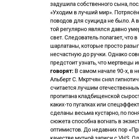
задушила собственного сына, посл
«Уходим в лучший мир». Потрясён
поводов для суицида не было. А 
той регулярно являлся давно умер
свет. Следователь полагает, что
шарлатаны, которые просто разы
несчастную до ручки. Однако со
предстоит узнать, что мертвецы 
говорят:
В самом начале 90-х, в 
Альберт С. Мкртчян снял гипноти
считается лучшим отечественны
пропитана кладбищенской сырост
каких-то пугалках или спецэффектах
сделаны весьма кустарно, по пон
сюжета способна вогнать в экзи
оптимистов. До недавних пор «П
качестве мутной записи с VHS. О