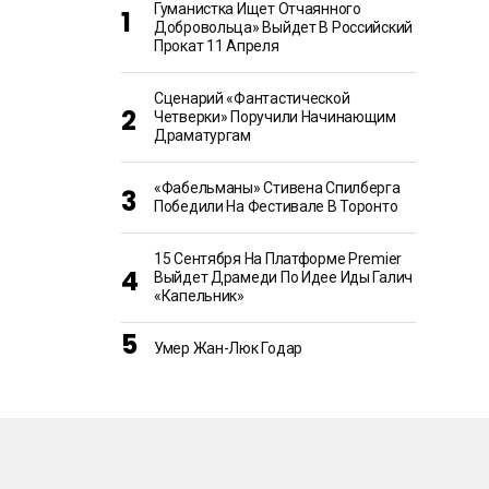
Гуманистка Ищет Отчаянного
Добровольца» Выйдет В Российский
Прокат 11 Апреля
Сценарий «Фантастической
Четверки» Поручили Начинающим
Драматургам
«Фабельманы» Стивена Спилберга
Победили На Фестивале В Торонто
15 Сентября На Платформе Premier
Выйдет Драмеди По Идее Иды Галич
«Капельник»
Умер Жан-Люк Годар