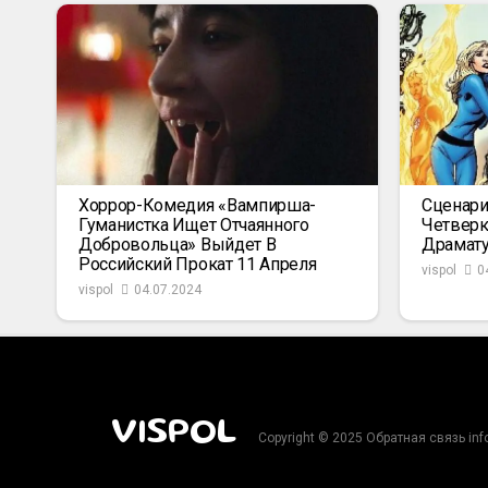
Хоррор-Комедия «Вампирша-
Сценари
Гуманистка Ищет Отчаянного
Четвер
Добровольца» Выйдет В
Драмат
Российский Прокат 11 Апреля
vispol
0
vispol
04.07.2024
VISPOL
Copyright © 2025 Обратная связь in