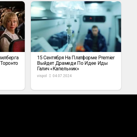
пилберга
15 Сентября На Платформе Premier
 Торонто
Выйдет Драмеди По Идее Иды
Галич «Капельник»
vispol
04.07.2024