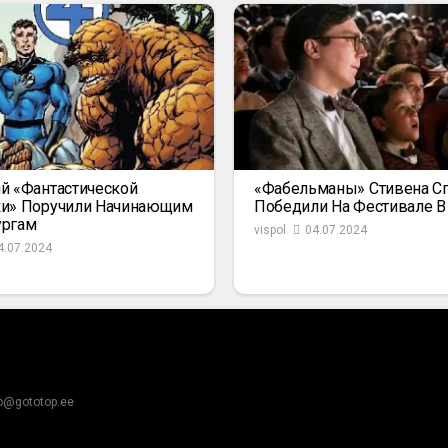
й «Фантастической
«Фабельманы» Стивена С
ки» Поручили Начинающим
Победили На Фестивале В
ургам
vispol
04.07.2024
4.07.2024
fo@gototop.ee