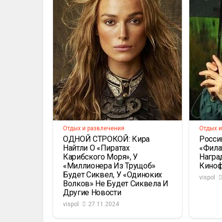
Отдых и развлечения
Отдых и
ОДНОЙ СТРОКОЙ: Кира
Росси
Найтли О «Пиратах
«Фила
Карибского Моря», У
Награ
«Миллионера Из Трущоб»
Киноф
Будет Сиквел, У «Одиноких
vispol
Волков» Не Будет Сиквела И
Другие Новости
vispol
27.11.2024