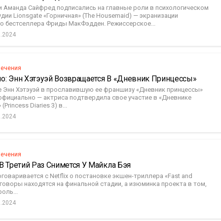
 и Аманда Сайфред подписались на главные роли в психологическом
дии Lionsgate «Горничная» (The Housemaid) — экранизации
о бестселлера Фриды МакФэдден. Режиссерское...
0.2024
лечения
о: Энн Хэтэуэй Возвращается В «Дневник Принцессы»
 Энн Хэтэуэй в прославившую ее франшизу «Дневник принцессы»
официально — актриса подтвердила свое участие в «Дневнике
Princess Diaries 3) в...
0.2024
лечения
В Третий Раз Снимется У Майкла Бэя
говаривается с Netflix о постановке экшен-триллера «Fast and
говоры находятся на финальной стадии, а изюминка проекта в том,
оль...
0.2024