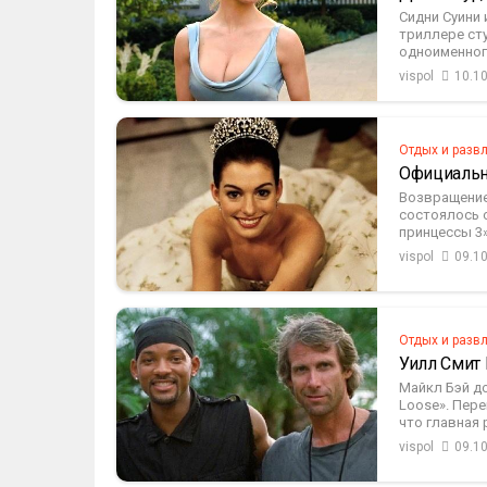
Сидни Суини
триллере сту
одноименног
vispol
10.1
Отдых и разв
Официальн
Возвращение
состоялось 
принцессы 3» (
vispol
09.1
Отдых и разв
Уилл Смит 
Майкл Бэй до
Loose». Пере
что главная р
vispol
09.1