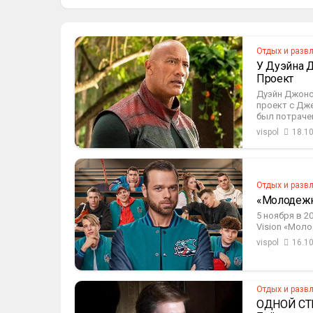
Отдых и разв
У Дуэйна 
Проект
Дуэйн Джонс
проект с Дж
был потрачен
vispol
18.1
Отдых и разв
«Молодежк
5 ноября в 2
Vision «Моло
vispol
16.1
Отдых и разв
ОДНОЙ СТР