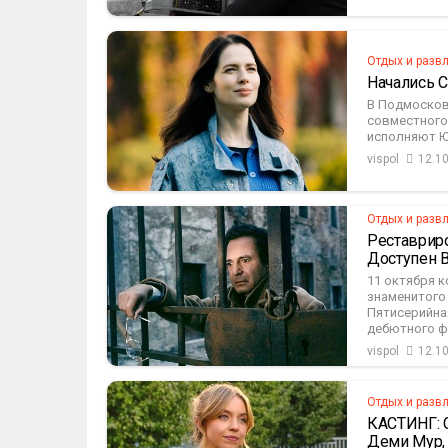
Отдых и разв
Начались 
В Подмосков
совместного 
исполняют Юл
vispol
12.1
Отдых и разв
Реставрир
Доступен В
11 октября к
знаменитого
Пятисерийна
дебютного фи
vispol
12.1
Отдых и разв
КАСТИНГ: С
Деми Мур,