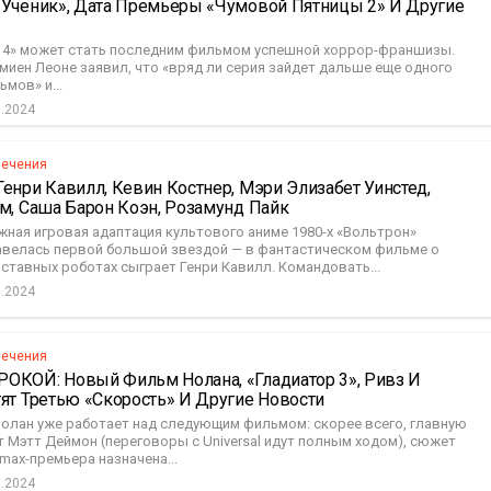
«Ученик», Дата Премьеры «Чумовой Пятницы 2» И Другие
4» может стать последним фильмом успешной хоррор-франшизы.
миен Леоне заявил, что «вряд ли серия зайдет дальше еще одного
ьмов» и...
0.2024
лечения
енри Кавилл, Кевин Костнер, Мэри Элизабет Уинстед,
м, Саша Барон Коэн, Розамунд Пайк
ная игровая адаптация культового аниме 1980-х «Вольтрон»
бзавелась первой большой звездой — в фантастическом фильме о
оставных роботах сыграет Генри Кавилл. Командовать...
0.2024
лечения
ОКОЙ: Новый Фильм Нолана, «Гладиатор 3», Ривз И
ят Третью «Скорость» И Другие Новости
олан уже работает над следующим фильмом: скорее всего, главную
 Мэтт Деймон (переговоры с Universal идут полным ходом), сюжет
Imax-премьера назначена...
0.2024