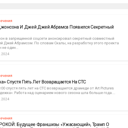
лечения
Джонсона И Джей Джей Абрамса Появился Секретный
он в запрещенной соцсети анонсировал секретный совместный
ей Джей Абрамсом. По словам Скалы, на разработку этого проекта
 не один...
0.2024
лечения
а» Спустя Пять Лет Возвращается На СТС
0:00 спустя пять лет на СТС возвращается драмеди от Art Pictures
дежка». Работа над сценарием нового сезона шла больше года....
0.2024
лечения
ОКОЙ: Будущее Франшизы «Ужасающий», Трамп О