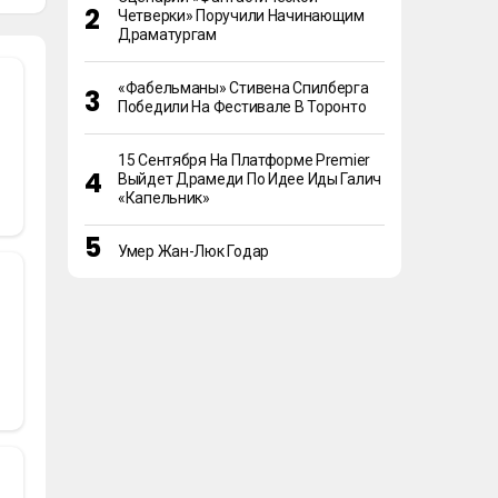
Четверки» Поручили Начинающим
Драматургам
«Фабельманы» Стивена Спилберга
Победили На Фестивале В Торонто
15 Сентября На Платформе Premier
Выйдет Драмеди По Идее Иды Галич
«Капельник»
Умер Жан-Люк Годар