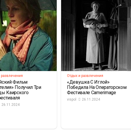
 развлечения
Отдых и развлечения
йский Фильм
«Девушка С Иглой»
телия» Получил Три
Победила На Операторском
ды Каирского
Фестивале Camerimage
естиваля
vispol
26.11.2024
26.11.2024