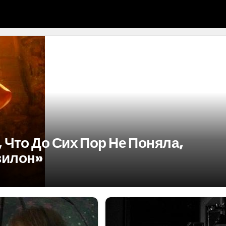
 Что До Сих Пор Не Поняла,
вилон»