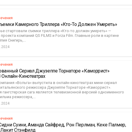
лечения
Съемки Камерного Триллера «Кто-То Должен Умереть»
ье стартовали съемки триллера «Кто-то должен умереть» —
проекта компаний QS FILMS и Forza Film. Главные роли в картине
ия Снигирь,...
0.2024
лечения
ованный Сериал Джузеппе Торнаторе «Каморрист»
 Онлайн-Кинотеатрах
омпания «Вольга» выпустила в онлайн-кинотеатрах мини-сериал
 итальянского режиссера Джузеппе Торнаторе «Каморрист».
я гангстерская сага является телевизионной версией одноименного
льма режиссера,...
0.2024
лечения
идни Суини, Аманда Сайфред, Рон Перлман, Кеке Палмер,
 Лакит Стэнфилд