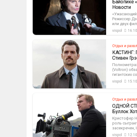
Байопике 
Новости
«Ужасающий 
Режиссер Дэ
или двух фил
vispol
16.1
Отдых и разв
КАСТИНГ: Г
Стивен Грэ
Полнометраж
(Voltron) о
гигантских с
vispol
15.1
Отдых и разв
ОДНОЙ СТР
Буллок Хот
Кристофер Н
роль сыграет
засекречен, 
vispol
12.1