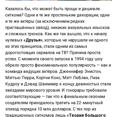
Казалось бы, что может быть проще и дешевле
ситкома? Одни и те же простенькие декорации, одни
и те же актёры (за исключением редких
приглашённых звёзд), никаких визуальных изысков
и сложных трюков. Как же так вышло, что к началу
нулевых
«Друзья»
, которые не нарушали ни одного
из этих принципов, стали одним из самых
дорогостоящих сериалов на ТВ? Причина проста:
успех. С момента своего запуска в 1994 году шоу
обрело просто феноменальную популярность — как и
команда ведущих актёров. Дженнифер Энистон,
Мэттью Перри, Кортни Кокс, Мэтт ЛеБлан, Лиза
Кудроу и Дэвид Швиммер к концу девяностых стали
звёздами мирового уровня. И гонорары требовали
соответствующие — так что к финальным сезонам
создателям приходилось тратить на 22-минутный
эпизод порядка 10 млн долларов. С тех пор из
традиционных ситкомов лишь
«Теория большого