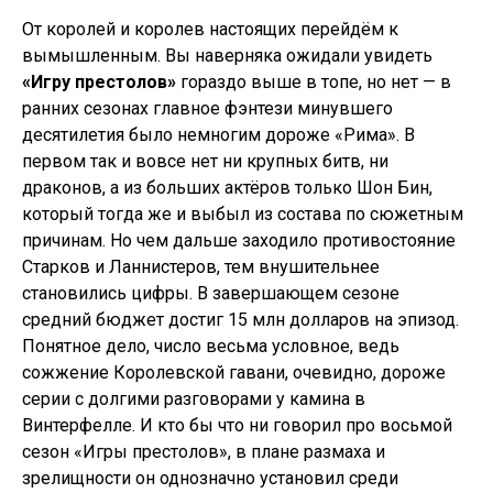
От королей и королев настоящих перейдём к
вымышленным. Вы наверняка ожидали увидеть
«Игру престолов»
гораздо выше в топе, но нет — в
ранних сезонах главное фэнтези минувшего
десятилетия было немногим дороже «Рима». В
первом так и вовсе нет ни крупных битв, ни
драконов, а из больших актёров только Шон Бин,
который тогда же и выбыл из состава по сюжетным
причинам. Но чем дальше заходило противостояние
Старков и Ланнистеров, тем внушительнее
становились цифры. В завершающем сезоне
средний бюджет достиг 15 млн долларов на эпизод.
Понятное дело, число весьма условное, ведь
сожжение Королевской гавани, очевидно, дороже
серии с долгими разговорами у камина в
Винтерфелле. И кто бы что ни говорил про восьмой
сезон «Игры престолов», в плане размаха и
зрелищности он однозначно установил среди