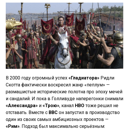
В 2000 году огромный успех
«Гладиатора»
Ридли
Скотта фактически воскресил жанр «пеплум» —
размашистые исторические полотна про эпоху мечей
и сандалий. И пока в Голливуде наперегонки снимали
«Александра»
и
«Трою»
, канал
HBO
тоже решил не
отставать. Вместе с
BBC
он запустил в производство
один из своих самых амбициозных проектов —
«Рим»
. Подход был максимально серьёзным: