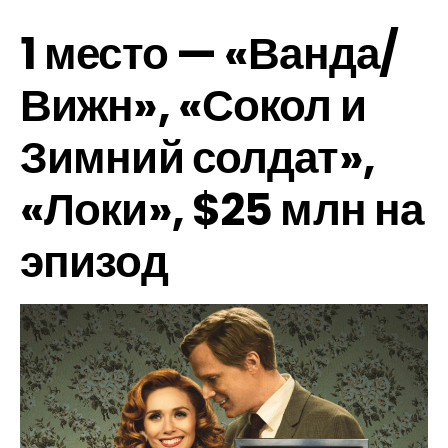
1 место — «Ванда/
Вижн», «Сокол и
Зимний солдат»,
«Локи», $25 млн на
эпизод