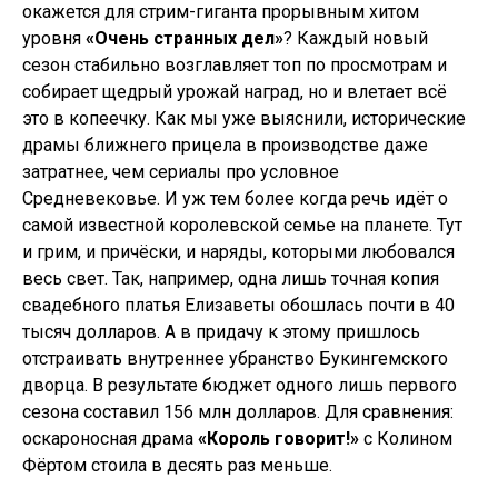
окажется для стрим-гиганта прорывным хитом
уровня
«Очень странных дел»
? Каждый новый
сезон стабильно возглавляет топ по просмотрам и
собирает щедрый урожай наград, но и влетает всё
это в копеечку. Как мы уже выяснили, исторические
драмы ближнего прицела в производстве даже
затратнее, чем сериалы про условное
Средневековье. И уж тем более когда речь идёт о
самой известной королевской семье на планете. Тут
и грим, и причёски, и наряды, которыми любовался
весь свет. Так, например, одна лишь точная копия
свадебного платья Елизаветы обошлась почти в 40
тысяч долларов. А в придачу к этому пришлось
отстраивать внутреннее убранство Букингемского
дворца. В результате бюджет одного лишь первого
сезона составил 156 млн долларов. Для сравнения:
оскароносная драма
«Король говорит!»
с Колином
Фёртом стоила в десять раз меньше.