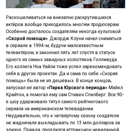
Раскошеливаться на внезапно раскрутившихся
актёров вообще приходилось многим продюсерам.
Особенно досталось создателям некогда культовой
«Скорой помощи»
. Джордж Клуни начал сниматься
в сериале в 1994-м, будучи малоизвестным
телеактёром, а закончил пять лет спустя в статусе
одного из самых завидных холостяков Голливуда.
Его коллега Ноа Уайли тоже успел зарекомендовать
себя в других проектах. Да и сама по себе «Скорая
помощь» была не из дешёвых. В конце концов,
запускал её автор
«Парка Юрского периода»
Майкл
Крайтон, а помогал ему сам Стивен Спилберг. Все 90-
е шоу удерживало титул самого рейтингового
сериала на американском телевидении.
Неудивительно, что к четвёртому сезону создатели
не жадничали выкладывать по 13 млн долларов за
эпизод. Правда, продлился аттракцион невиданной