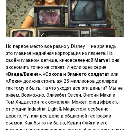
Но первое место всё равно у Disney — не зря ведь
это главная медийная корпорация на планете. На
своём главном детище, киновселенной
Marvel
, она
экономить точно не станет. И если одна серия
«Ванда/Вижна»
,
«Сокола и Зимнего солдата»
или
«Локи»
должна стоить аж 25 миллионов долларов —
так тому и быть. На что уходят все эти деньги? Мы не
знаем. Возможно, Элизабет Олсен, Энтони Маки и
Том Хиддлстон так осмелели. Может, спецэффекты
от студии Industrial Light & Magicстоят особенно
дорого. Ну, или всё дело в обширной географии
съёмок. Как бы то ни было, Кевин Файги и его
команда поставили рекорд, который ещё долго никто