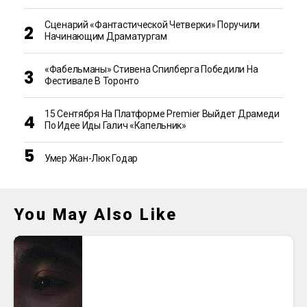
Сценарий «Фантастической Четверки» Поручили
Начинающим Драматургам
«Фабельманы» Стивена Спилберга Победили На
Фестивале В Торонто
15 Сентября На Платформе Premier Выйдет Драмеди
По Идее Иды Галич «Капельник»
Умер Жан-Люк Годар
You May Also Like