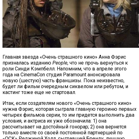
Главная звезда «Очень страшного кино» Анна Фэрис
призналась изданию
People
, что не прочь вернуться к
роли Синди Кэмпбелл. Напомним, что в апреле этого
года на CinemaCon студия Paramount анонсировала
новую (шестую) часть франшизы. Пока неизвестно,
будет ли фильм очередным сиквелом или ребутом, и
кастинг тоже еще не стартовал.
Итак, если создателям нового «Очень страшного кино»
нужна Фэрис, которая сыграла главную героиню первых
четырех фильмов серии, то им придется выполнить два
условия, и актриса их уже обозначила: 1) она
рассчитывает на достойный гонорар; 2) она вернется
только вместе со своей постоянной партнершей по
«ОСК» Реджиной Холл, сыгравшей Бренду, лучшую